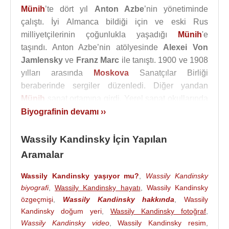
Münih
’te dört yıl
Anton Azbe
’nin yönetiminde
çalıştı. İyi Almanca bildiği için ve eski Rus
milliyetçilerinin çoğunlukla yaşadığı
Münih
'e
taşındı. Anton Azbe’nin atölyesinde
Alexei Von
Jamlensky
ve
Franz Marc
ile tanıştı. 1900 ve 1908
yılları arasında
Moskova
Sanatçılar Birliği
beraberinde sergiler düzenledi. Diğer yandan
Münih
sanat ortamına girdi. Yerel sanat okullarında
çalışmalar yaptıktan sonra Phalanx sanatçılar
Biyografinin devamı ››
grubunu kurdu. Her yönden yetenekli bir sanatçıydı
ve öncelerinde öğrencisi olduğu Phalanx grubunun
Wassily Kandinsky İçin Yapılan
daha sonra öğretmeni oldu. Bu grup, birliğini üç yıl
Aramalar
koruyabildi. 1901 yılında Kandinski ve arkadaşları
tarafından, sanatçıların sergi açabilme olanaklarını
Wassily Kandinsky yaşıyor mu?
,
Wassily Kandinsky
genişletmeyi amaçlayan sanatçı grubuna verilmiş
biyografi
,
Wassily Kandinsky hayatı
,
Wassily Kandinsky
özgeçmişi
,
Wassily Kandinsky hakkında
,
Wassily
bir isim olarak sanat tarihindeki yerini aldı. Oluşum,
Kandinsky doğum yeri
,
Wassily Kandinsky fotoğraf
,
1904 senesine kadar Münih sanat ortamında aktif
Wassily Kandinsky video
,
Wassily Kandinsky resim
,
olarak rol oynamıştır. 10 yıl beraber yaşadığı kadın