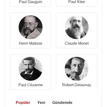
Paul Gauguin
Paul Klee
başlayarak ikona sanatının etkisi altında desenler
ve suluboyalar yapmaya, yavaş yavaş figüratif
sanattan uzaklaşmaya başladı. 1910’dan sonra
figüratif eser vermedi. 1909 yılında Murnau
manzaralarını ve ilk «İmprovisation»ları (Hiç bir ön
çalışma olmadan, birden yaratılan eserlere bu isim
verilir) meydana getirdi.
Henri Matisse
Claude Monet
1909 yılında, Kandinsky yeni kurulan «Neue
Künstlervereinigung»a müdür oldu. Kandinsky
1909 yıllarında ünlü emprovizasyonlarına başladı.
1911'de Kandinskiy, Münter ve diğer arkadaşları ile
Münih
'deki geleneksel sanatçılar derneğini ile
bağlantılarını kopartarak Der
Blaue Reiter
(Mavi
Paul Cézanne
Robert Delaunay
Süvari) akımını oluşturdu. İki yıl sonra bu yeni grup
Kandinskiy'nin önderliğinde
Henri Matisse
,
Pablo
Picasso
,
Robert Delaunay
ve
Paul Klee
gibi
Popüler
Yeni
Gündemde
zamanın önemli yaratıcılarını etrafında toplamıştı