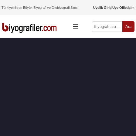
Türkiye’nin en Büyük Biyografi ve Otobiyografi Sitesi
Üyelik Girişi
Üye Ol
İletişim
☰
Ara