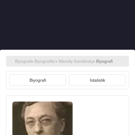
Biyografi
›
Biyografiler
›
Wassily Kandinsky
› Biyografi
Biyografi
İstatistik