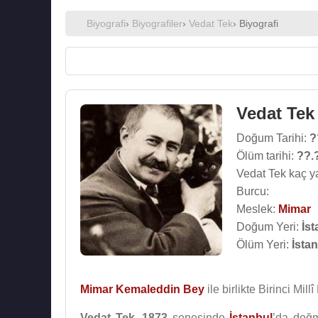
Biyografi
›
Biyografiler
›
Vedat Tek
› Biyografi
Vedat Tek
Doğum Tarihi:
?
Ölüm tarihi:
??.
Vedat Tek kaç y
Burcu:
Meslek:
Mimar
Doğum Yeri:
İst
Ölüm Yeri:
İsta
Mimar Kemaleddin Bey
ile birlikte Birinci Mil
Vedat Tek
,
1873
senesinde
İstanbul
’da doğm