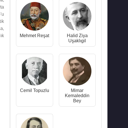
ta
'u
ik
da,
ık
Mehmet Reşat
Halid Ziya
Uşaklıgil
Cemil Topuzlu
Mimar
Kemaleddin
Bey