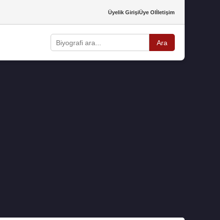
Üyelik Girişi
Üye Ol
İletişim
Ara