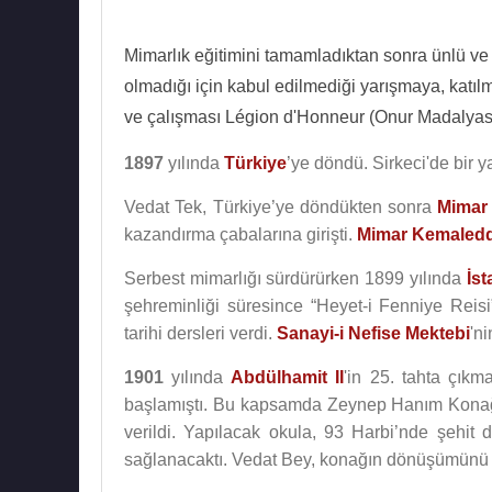
Mimarlık eğitimini tamamladıktan sonra ünlü v
olmadığı için kabul edilmediği yarışmaya, katıl
ve çalışması Légion d'Honneur (Onur Madalyası) 
1897
yılında
Türkiye
’ye döndü. Sirkeci'de bir y
Vedat Tek, Türkiye’ye döndükten sonra
Mimar
kazandırma çabalarına girişti.
Mimar Kemaledd
Serbest mimarlığı sürdürürken 1899 yılında
İst
şehreminliği süresince “Heyet-i Fenniye Reisi” 
tarihi dersleri verdi.
Sanayi-i Nefise Mektebi
'ni
1901
yılında
Abdülhamit II
'in 25. tahta çıkm
başlamıştı. Bu kapsamda Zeynep Hanım Konağı’
verildi. Yapılacak okula, 93 Harbi’nde şehit 
sağlanacaktı. Vedat Bey, konağın dönüşümünü g