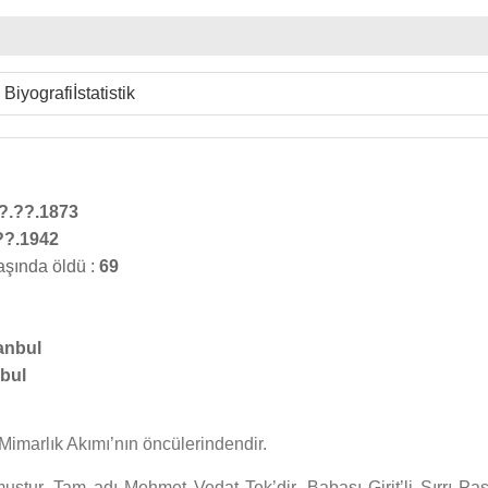
Biyografi
İstatistik
?.??.1873
??.1942
aşında öldü :
69
anbul
nbul
lî Mimarlık Akımı’nın öncülerindendir.
uştur. Tam adı Mehmet Vedat Tek’dir. Babası Girit’li Sırrı Paş