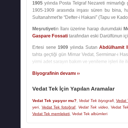
1905
yılında Posta Telgraf Nezareti mimarlığı g
1905-1909 arasında inşası süren bu bina, ha
Sultanahmet'te “Defter-i Hakani” (Tapu ve Kados
Meşrutiyet
in İlanı üzerine harap durumdaki
M
Gaspare Fossati
tarafından eski Darülfünun içi
Ertesi sene
1909
yılında Sutan
Abdülhamit I
tahta geçtiği gün Mimar Vedat, Sermimar-ı Has
yirmi adet sarayın bakım ve yenileme işleri ile il
Vedat Tek, 1914 yılında saray başmimarı görevin
Biyografinin devamı ››
Emalk-i Hakani mimarı (padişah binaları mim
Mehmet
’in tahta çıkması üzerine saltanat değ
Vedat Tek İçin Yapılan Aramalar
saray görevi son buldu.
Vedat Tek yaşıyor mu?
,
Vedat Tek biyografi
,
Vedat 
1. Dünya Savaşı
sırasında ise Harbiye Nazırı
yeri
,
Vedat Tek fotoğraf
,
Vedat Tek video
,
Vedat Te
bu görevi üç yıl sürdü.Bu görevi sırasında Sir
Vedat Tek memleketi
,
Vedat Tek albümleri
için yaptırdı; Haydarpaşa Vapur İskelesi’ni,
Şehitleri Anıtı’nı yaptı.