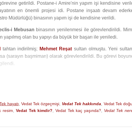
örevine getirildi. Postane-i Amire'nin yapım işi kendisine veril
yatının en önemli projesi idi. Postane inşaatı devam ederk
tro Müdürlüğü) binasının yapım işi de kendisine verildi.
eclis-i Mebusan
binasının yenilenmesi ile görevlendirildi. Mim
n yapılmış olan bu yapıyı da büyük bir başarı ile yeniledi.
I
tahtan indirilmiş;
Mehmet Reşat
sultan olmuştu. Yeni sultan
sa (sarayın başmimarı) olarak görevlendirildi. Bu görevi boyun
gilendi.
den istifa ederek ayrıldı. Yine saray yapıları ile ilgilenmek üz
arı) olarak çalışmaya başladı. Ancak ertesi sene
Vahdettin V
işim kuralları gereği bu görevinden alındı. Böylece altı yıl sür
Tek hayatı
,
Vedat Tek özgeçmişi
,
Vedat Tek hakkında
,
Vedat Tek doğ
Enver Paşa
tarafından Harbiye Nezareti başmimarlığına atandı 
k resim
,
Vedat Tek kimdir?
,
Vedat Tek kaç yaşında?
,
Vedat Tek nere
keci’deki Mesadet Hanı’nı (şimdiki Liman Hanı) Sultanın çocukla
Cemil Topuzlu
Köşkü'nü, Moda İskelesi'ni, Fatih’teki Tayya