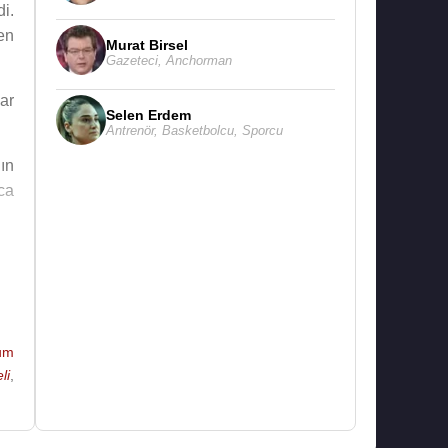
di.
en
Murat Birsel
Gazeteci
,
Anchorman
ar
Selen Erdem
Antrenör
,
Basketbolcu
,
Sporcu
ın
ca
ere
I.
en
um
ve
li
,
rı
re