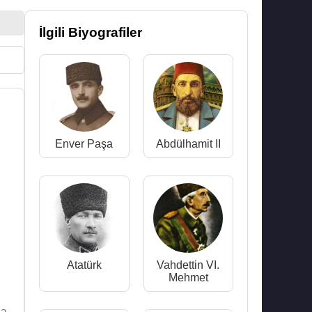
İlgili Biyografiler
Enver Paşa
Abdülhamit II
Atatürk
Vahdettin VI.
Mehmet
a,