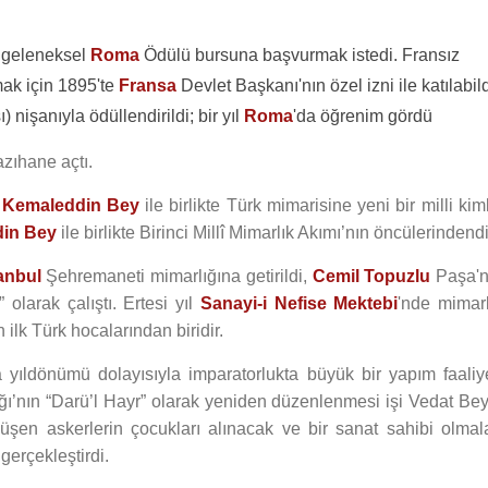
e geleneksel
Roma
Ödülü bursuna başvurmak istedi. Fransız
mak için 1895'te
Fransa
Devlet Başkanı'nın özel izni ile katılabil
nişanıyla ödüllendirildi; bir yıl
Roma
'da öğrenim gördü
azıhane açtı.
 Kemaleddin Bey
ile birlikte Türk mimarisine yeni bir milli kim
in Bey
ile birlikte Birinci Millî Mimarlık Akımı’nın öncülerindendi
anbul
Şehremaneti mimarlığına getirildi,
Cemil Topuzlu
Paşa'n
olarak çalıştı. Ertesi yıl
Sanayi-i Nefise Mektebi
'nde mimarl
n ilk Türk hocalarından biridir.
a yıldönümü dolayısıyla imparatorlukta büyük bir yapım faaliye
nın “Darü’l Hayr” olarak yeniden düzenlenmesi işi Vedat Bey
düşen askerlerin çocukları alınacak ve bir sanat sahibi olmala
erçekleştirdi.