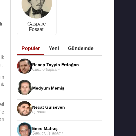
di
Gaspare
Fossati
Popüler
Yeni
Gündemde
lik
Recep Tayyip Erdoğan
r.
Cumhurbaşkanı
ın
ık
Medyum Memiş
ti
Necat Gülseven
’e
İş adamı
rı
Emre Matraş
Şarkıcı
,
İş adamı