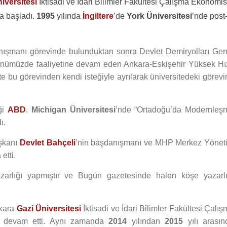
iversitesi
İktisadi ve İdari Bilimler Fakültesi Çalışma Ekonomis
a başladı.
1995
yılında
İngiltere
’de
York Üniversitesi
’nde post
nışmanı görevinde bulunduktan sonra Devlet Demiryolları Gen
 günümüzde faaliyetine devam eden Ankara-Eskişehir Yüksek Hız
’te bu görevinden kendi isteğiyle ayrılarak üniversitedeki görev
iği
ABD
.
Michigan Üniversitesi
’nde “Ortadoğu’da Modernleş
ı.
şkanı
Devlet Bahçeli
’nin başdanışmanı ve MHP Merkez Yönet
 etti.
zarlığı yapmıştır ve Bugün gazetesinde halen köşe yazarlı
nkara
Gazi Üniversitesi
İktisadi ve İdari Bilimler Fakültesi Çalı
a devam etti. Aynı zamanda
2014
yılından
2015
yılı arasın