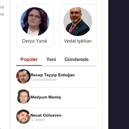
ni
ni
Derya Yanık
Vedat Işıkhan
Popüler
Yeni
Gündemde
Recep Tayyip Erdoğan
Cumhurbaşkanı
Medyum Memiş
Necat Gülseven
İş adamı