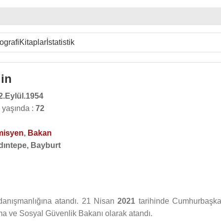
ografi
Kitaplar
İstatistik
gin
2.Eylül.1954
ç yaşında :
72
misyen
,
Bakan
dıntepe, Bayburt
anışmanlığına atandı. 21 Nisan
2021
tarihinde Cumhurbaşka
a ve Sosyal Güvenlik Bakanı olarak atandı.