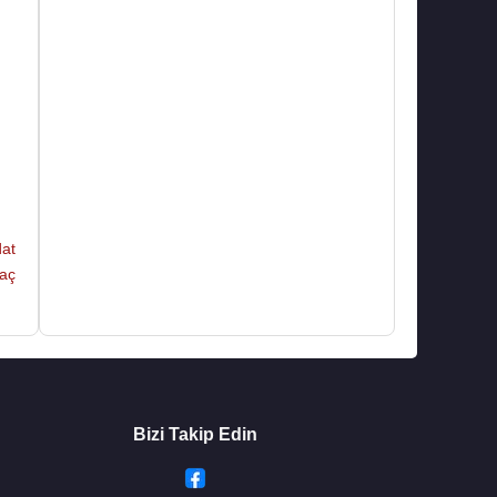
an
ğı
at
ra
kaç
ra
Bizi Takip Edin