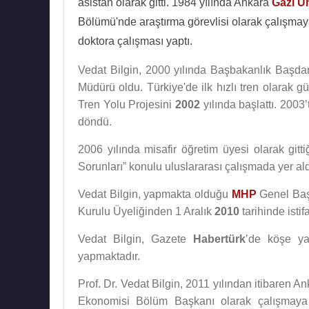
asistan olarak gitti. 1984 yılında Ankara
Gazi Ün
Bölümü'nde araştırma görevlisi olarak çalışmay
doktora çalışması yaptı.
Vedat Bilgin, 2000 yılında Başbakanlık Başda
Müdürü oldu. Türkiye'de ilk hızlı tren olarak
Tren Yolu Projesini
2002
yılında başlattı. 2003
döndü.
2006 yılında misafir öğretim üyesi olarak gitt
Sorunları” konulu uluslararası çalışmada yer ald
Vedat Bilgin, yapmakta olduğu
MHP
Genel Ba
Kurulu Üyeliğinden 1 Aralık
2010
tarihinde istifa
Vedat Bilgin, Gazete
Habertürk
’de köşe ya
yapmaktadır.
Prof. Dr. Vedat Bilgin, 2011 yılından itibaren A
Ekonomisi Bölüm Başkanı olarak çalışmay