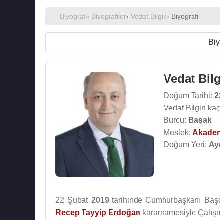
Biyografi
›
Biyografiler
›
Vedat Bilgin
› Biyografi
Biy
Vedat Bil
Doğum Tarihi:
2
Vedat Bilgin ka
Burcu:
Başak
Meslek:
Akade
Doğum Yeri:
Ay
22 Şubat
2019
tarihinde Cumhurbaşkanı Başd
Recep Tayyip Erdoğan
kararnamesiyle Çalışm