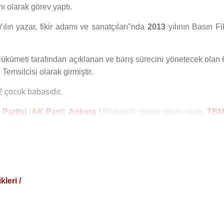
 olarak görev yaptı.
Yılın yazar, fikir adamı ve sanatçıları"nda
2013
yılının Basın Fi
ükümeti tarafından açıklanan ve barış sürecini yönetecek olan 
Temsilcisi olarak girmiştir.
 2 çocuk babasıdır.
Partisi
(
AK Parti
)
Ankara
Milletvekili olarak görev yaptı.
TB
AGİTPA (Avrupa Güvenlik ve İşbirliği Teşkilatı Parlament
.
 Tayyip Erdoğan
'ın Başdanışmanlığına atandı.
ecep Tayyip Erdoğan
kararnamesiyle
Zehra Zümrüt Selç
leri /
l Hizmetler Bakanlığı ikiye bölündü. Yeni kurulan iki bakanlıkt
görevine
Derya Yanık
, Çalışma ve Sosyal Güvenlik Bakanlığı'