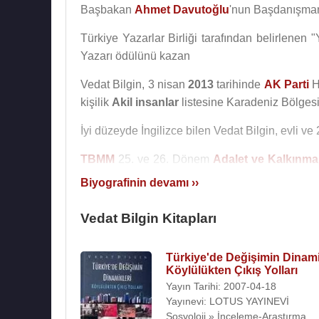
Başbakan
Ahmet Davutoğlu
'nun Başdanışmanı
Türkiye Yazarlar Birliği tarafından belirlenen "
Yazarı ödülünü kazan
Vedat Bilgin, 3 nisan
2013
tarihinde
AK Parti
H
kişilik
Akil insanlar
listesine Karadeniz Bölgesi 
İyi düzeyde İngilizce bilen Vedat Bilgin, evli ve
TBMM
25. ve 26. Dönem
Adalet ve Kalkınma 
İnsan Haklarını İnceleme Komisyonu Üyesi, 
Biyografinin devamı ››
Asamblesi) Türk Grubu Başkanı olarak bulundu
Vedat Bilgin Kitapları
22 Şubat
2019
tarihinde Cumhurbaşkanı
Recep
21 Nisan
2021
tarihinde Cumhurbaşkanı
R
Türkiye'de Değişimin Dinamik
görevden alınarak yerine Aile, Çalışma ve Sosya
Köylülükten Çıkış Yolları
Yayın Tarihi: 2007-04-18
biri olan Aile ve Sosyal Hizmetler Bakanlığı 
Yayınevi: LOTUS YAYINEVİ
Vedat Bilgin
atandı.
Sosyoloji » İnceleme-Araştırma