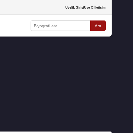
Üyelik Girişi
Üye Ol
İletişim
Ara