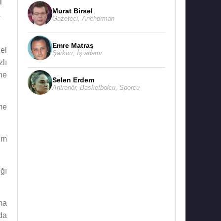
i
Murat Birsel
-
Gazeteci
,
Anchorman
Emre Matraş
el
Şarkıcı
,
İş adamı
lı
ine
Selen Erdem
Antrenör
,
Basketbolcu
,
Sporcu
me
im
ğı
şma
da