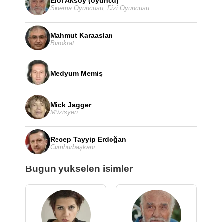
Erol Aksoy (oyuncu)
Sinema Oyuncusu
,
Dizi Oyuncusu
Mahmut Karaaslan
Bürokrat
Medyum Memiş
Mick Jagger
Müzisyen
Recep Tayyip Erdoğan
Cumhurbaşkanı
Bugün yükselen isimler