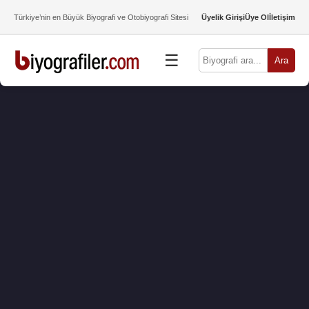
Türkiye’nin en Büyük Biyografi ve Otobiyografi Sitesi
Üyelik Girişi
Üye Ol
İletişim
☰
Ara