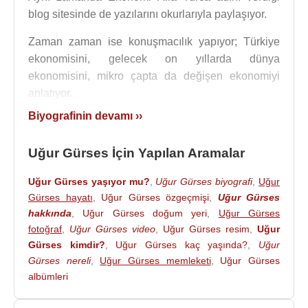
blog sitesinde de yazılarını okurlarıyla paylaşıyor.
Zaman zaman ise konuşmacılık yapıyor; Türkiye
ekonomisini, gelecek on yıllarda dünya
ekonomisini, mikro çapta da değişen ekonomiyi
anlatıyor.
Biyografinin devamı ››
Kaynak:Biyografiler.com
Uğur Gürses İçin Yapılan Aramalar
Uğur Gürses yaşıyor mu?
,
Uğur Gürses biyografi
,
Uğur
Gürses hayatı
,
Uğur Gürses özgeçmişi
,
Uğur Gürses
hakkında
,
Uğur Gürses doğum yeri
,
Uğur Gürses
fotoğraf
,
Uğur Gürses video
,
Uğur Gürses resim
,
Uğur
Gürses kimdir?
,
Uğur Gürses kaç yaşında?
,
Uğur
Gürses nereli
,
Uğur Gürses memleketi
,
Uğur Gürses
albümleri