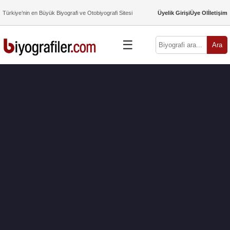
Türkiye’nin en Büyük Biyografi ve Otobiyografi Sitesi
Üyelik Girişi
Üye Ol
İletişim
☰
Ara