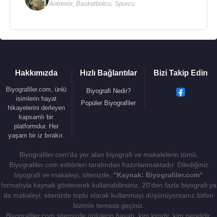
Antrenör
,
Basketbolcu
,
Sporcu
Hakkımızda
Hızlı Bağlantılar
Bizi Takip Edin
Biyografiler.com, ünlü
Biyografi Nedir?
isimlerin hayat
Popüler Biyografiler
hikayelerini derleyen
kapsamlı bir
platformdur. Her
yaşam bir iz bırakır.
Biyografiler.com'da yer alan biyografi ve makalelerin tümü,
Biyografiler.com editörleri tarafından hazırlanmaktadır. Dilediğiniz
biyografi ve makaleyi, sitenizde,
"Kaynak: Biyografiler.com"
formatıyla kaynak göstererek kullanabilirsiniz. 20'den fazla biyografi ya
da makaleyi, sitenizde toplu olarak kullanmayı düşünüyorsanız lütfen
bizimle temasa geçiniz.
Biyografiler.com sitemizde ünlülerin hayatı, kim kimdir, kim nerelidir,