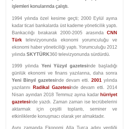
işlemleri konularında çalıştı.
1994 yılında özel kesime geçti; 2000 Eylül ayına
kadar ticari bankalarda üst kademe yöneticilik yaptı.
Bankacılığı bırakarak 2000-2005 arasında
CNN
Türk
televizyonunda ekonomi yorumculuğu ve
ekonomi haber yöneticiliği yaptı. Yorumculuğu 2012
yılında
SKYTÜRK
360 televizyonunda sürdürdü.
1999 yılında
Yeni Yüzyıl gazetesi
nde başladığı
günlük ekonomi ve finans yazılarına, daha sonra
Yeni Binyıl gazetesi
nde devam etti.
2001
yılında
yazılarını
Radikal Gazetesi
nde devam etti. 2014
Nisan ayından 2018 Temmuz ayına kadar
hürriyet
gazetesi
nde yazdı. Zaman zaman ise tecrübelerini
aktarmak için çeşitli toplantı, seminer ve
etkinliklerde konuşmacı olarak yer almaktadır.
Aynı zamanda Ekonomi Alla Turca adını verdiği