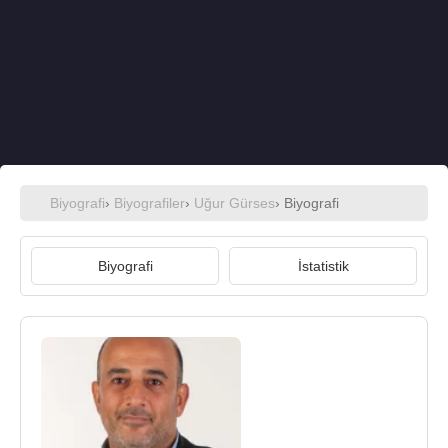
Biyografi
›
Biyografiler
›
Uğur Gürses
› Biyografi
Biyografi
İstatistik