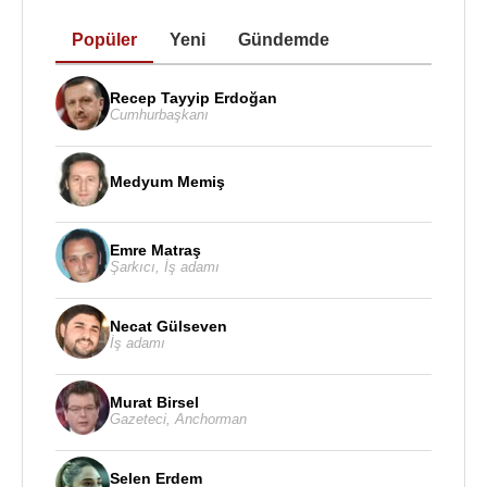
Popüler
Yeni
Gündemde
Recep Tayyip Erdoğan
Cumhurbaşkanı
Medyum Memiş
Emre Matraş
Şarkıcı
,
İş adamı
Necat Gülseven
İş adamı
Murat Birsel
Gazeteci
,
Anchorman
Selen Erdem