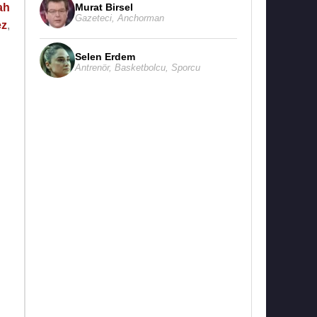
Murat Birsel
ah
Gazeteci
,
Anchorman
z
,
Selen Erdem
Antrenör
,
Basketbolcu
,
Sporcu