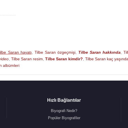
düksiyon Tiyatrosu -
uları -
Tankred Dorst
- Aksanat Prodüksiyon Tiyatrosu
odüksiyon Tiyatrosu
üsiyon Tiyatrosu
yon Tiyatrosu
ilbe Saran hayatı
,
Tilbe Saran özgeçmişi
,
Tilbe Saran hakkında
,
Ti
at Prodüsiyon Tiyatrosu
video
,
Tilbe Saran resim
,
Tilbe Saran kimdir?
,
Tilbe Saran kaç yaşınd
at Prodüksiyon Tiyatrosu
n albümleri
ul Şehir Tiyatrosu
hir Tiyatrosu
osu
bul Şehir Tiyatrosu
Hızlı Bağlantılar
iyatrosu
Biyografi Nedir?
Popüler Biyografiler