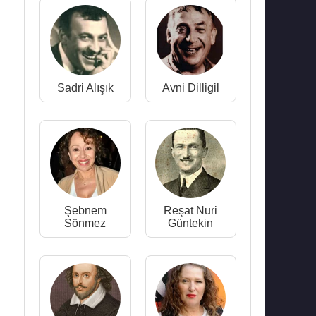
Sadri Alışık
Avni Dilligil
Şebnem
Reşat Nuri
Sönmez
Güntekin