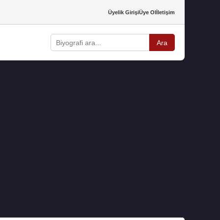
Üyelik Girişi
Üye Ol
İletişim
Ara