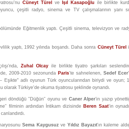
yatrosu’nu
Cüneyt Türel
ve
Işıl Kasapoğlu
ile birlikte kurd
oyuncu, çeşitli radyo, sinema ve TV çalışmalarının yanı sı
bölümünde Eğitmenlik yaptı. Çeşitli sinema, televizyon ve rad
evlilik yaptı, 1992 yılında boşandı. Daha sonra
Cüneyt Türel
i
ılışı'nda,
Zuhal Olcay
ile birlikte tiyatro şarkıları seslendir
inde, 2009-2010 sezonunda
Paris
’te sahnelenen,
Sedef Ecer
 – Eşikte” adlı oyunun Türk oyuncularından biriydi ve oyun; 1
uğu olarak Türkiye’de okuma tiyatrosu şeklinde oynandı.
geri döndüğü "Düğün" oyunu ve
Caner Alper
'in yazıp yönetti
nne" filminin ardından İntikam dizisinde
Beren Saat
’in oynadı
 canlandırdı.
enaryosunu
Sema Kaygusuz
ve
Yıldız Bayazıt
'ın kaleme aldı