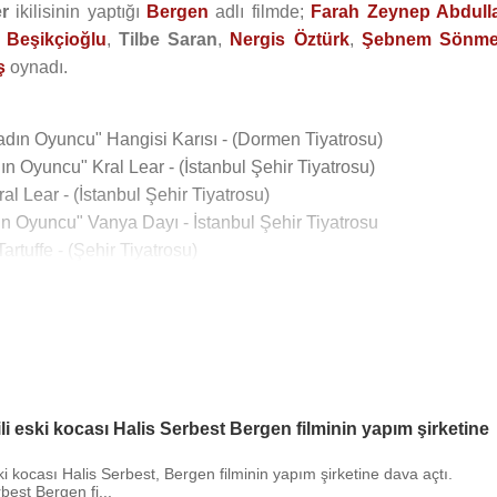
r
ikilisinin yaptığı
Bergen
adlı filmde;
Farah Zeynep Abdull
 Beşikçioğlu
,
Tilbe Saran
,
Nergis Öztürk
,
Şebnem Sönme
ş
oynadı.
Kadın Oyuncu" Hangisi Karısı - (Dormen Tiyatrosu)
dın Oyuncu" Kral Lear - (İstanbul Şehir Tiyatrosu)
l Lear - (İstanbul Şehir Tiyatrosu)
dın Oyuncu" Vanya Dayı - İstanbul Şehir Tiyatrosu
artuffe - (Şehir Tiyatrosu)
u" Çalıkuşu - (İstanbul Şehir Tiyatrosu)
cu" Abelar Ve Heloise - (Aksanat)
cu" Alacaklılar - Aksanat
ın Oyuncu" - Tek Kişilk Şehir - (Aksanat)
Fernando Krapp Bana Mektup Yazmış - (Aksanat)
uncu" Fernando Krapp Bana Mektup Yazmış - (Aksanat)
li eski kocası Halis Serbest Bergen filminin yapım şirketine
n Oyuncu" Fernando Krapp Bana Mektup Yazmış - (Aksanat)
 Nathalie - Aysa Prodüksiyon Tiyatrosu
ski kocası Halis Serbest, Bergen filminin yapım şirketine dava açtı.
best Bergen fi...