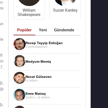
u.
ra
William
Suzan Kardeş
Shakespeare
yo
Popüler
Yeni
Gündemde
le
Recep Tayyip Erdoğan
Cumhurbaşkanı
di.
’in
Medyum Memiş
7.
Necat Gülseven
İş adamı
ği,
ğı
Emre Matraş
Şarkıcı
,
İş adamı
ğı,