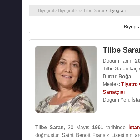
Biyografi
›
Biyografiler
›
Tilbe Saran
› Biyografi
Biyogra
Tilbe Sara
Doğum Tarihi:
2
Tilbe Saran kaç 
Burcu:
Boğa
Meslek:
Tiyatro
Sanatçısı
Doğum Yeri:
İst
Tilbe Saran
, 20 Mayıs
1961
tarihinde
İsta
doğmuştur. Saint Benoit Fransız Lisesi’nin a