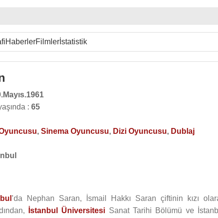
fi
Haberler
Filmler
İstatistik
n
0.Mayıs.1961
yaşında :
65
 Oyuncusu
,
Sinema Oyuncusu
,
Dizi Oyuncusu
,
Dublaj
anbul
nbul
’da Nephan Saran, İsmail Hakkı Saran çiftinin kızı olar
rdından,
İstanbul Üniversitesi
Sanat Tarihi Bölümü ve İstanb