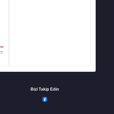
lbe
a?
,
Bizi Takip Edin