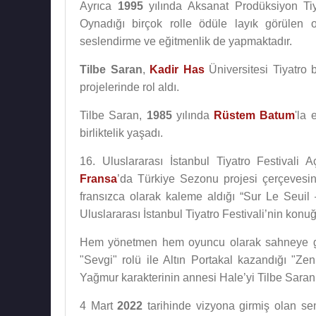
Ayrıca
1995
yılında Aksanat Prodüksiyon Ti
Oynadığı birçok rolle ödüle layık görülen 
seslendirme ve eğitmenlik de yapmaktadır.
Tilbe Saran
,
Kadir Has
Üniversitesi Tiyatro 
projelerinde rol aldı.
Tilbe Saran,
1985
yılında
Rüstem Batum
'la 
birliktelik yaşadı.
16. Uluslararası İstanbul Tiyatro Festivali Aç
Fransa
’da Türkiye Sezonu projesi çerçeves
fransızca olarak kaleme aldığı “Sur Le Seuil
Uluslararası İstanbul Tiyatro Festivali’nin kon
Hem yönetmen hem oyuncu olarak sahneye 
"Sevgi" rolü ile Altın Portakal kazandığı "Ze
Yağmur karakterinin annesi Hale’yi Tilbe Saran
4 Mart
2022
tarihinde vizyona girmiş olan s