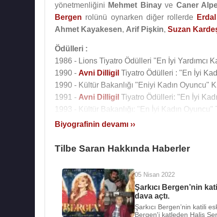
yönetmenliğini
Mehmet Binay
ve
Caner Alpe
Bergen
rolünü oynarken diğer rollerde
Erdal
Ahmet Kayakesen
,
Arif Pişkin
,
Suzan Karde
Ödülleri :
1986 - Lions Tiyatro Ödülleri "En İyi Yardımcı 
1990 -
Avni Dilligil
Tiyatro Ödülleri : "En İyi Ka
1990 - Kültür Bakanlığı "Eniyi Kadın Oyuncu" Kra
1991 -
Avni Dilligil
Tiyatro Ödülleri: "En İyi Ka
1993 - Kültür Bakanlığı: "En İyi Kadın Oyuncu" T
1994 - MGD Tiyatro Ödülleri "En İyi Kadın Oyunc
Biyografinin devamı ››
1996 -
Avni Dilligil
Ödülleri "En İyi Kadın Oyun
1998 - Afife Tiyatro Ödülleri "En İyi Kadın Oyun
Tilbe Saran Hakkında Haberler
2002 - Afife Tiyatro Ödülleri "En İyi Komedi Kad
2003 - Tiyatro Dergisi "En İyi Kadın Oyuncu" 
05 Nisan 2022
2003 - Ankara Sanat Kurumu "En İyi Kadın Oy
Şarkıcı Bergen’nin kati
2003 - 4.Lions, Tiyatro Ödülleri "En İyi Kadı
dava açtı.
2006 - Tiyatro Dergisi "Yılın Kadın Oyuncusu" -
Şarkıcı Bergen’nin katili e
Bergen'i katleden Halis Ser