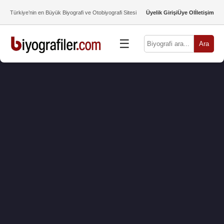
Türkiye’nin en Büyük Biyografi ve Otobiyografi Sitesi
Üyelik Girişi
Üye Ol
İletişim
☰
Ara