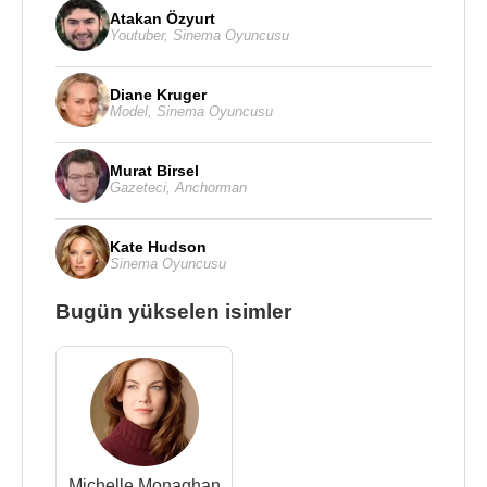
Atakan Özyurt
Youtuber
,
Sinema Oyuncusu
Diane Kruger
Model
,
Sinema Oyuncusu
Murat Birsel
Gazeteci
,
Anchorman
Kate Hudson
Sinema Oyuncusu
Bugün yükselen isimler
Michelle Monaghan