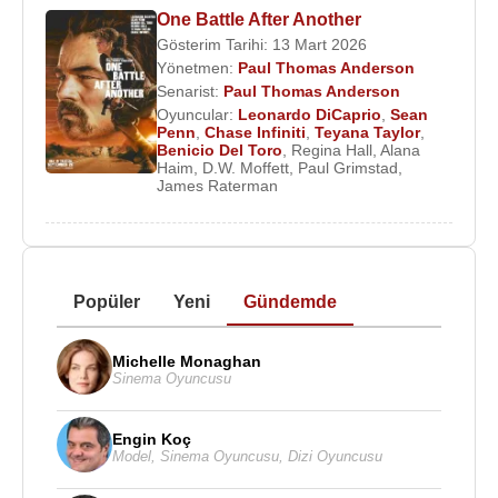
One Battle After Another
Gösterim Tarihi: 13 Mart 2026
Yönetmen:
Paul Thomas Anderson
Senarist:
Paul Thomas Anderson
Oyuncular:
Leonardo DiCaprio
,
Sean
Penn
,
Chase Infiniti
,
Teyana Taylor
,
Benicio Del Toro
,
Regina Hall
,
Alana
Haim
,
D.W. Moffett
,
Paul Grimstad
,
James Raterman
Popüler
Yeni
Gündemde
Michelle Monaghan
Sinema Oyuncusu
Engin Koç
Model
,
Sinema Oyuncusu
,
Dizi Oyuncusu