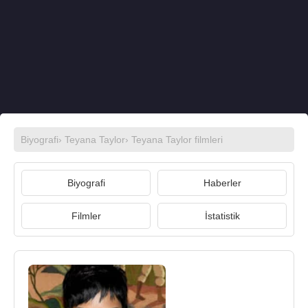
Biyografi
›
Teyana Taylor
›
Teyana Taylor filmleri
Biyografi
Haberler
Filmler
İstatistik