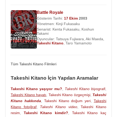
ile birlikte “Two Beat” adlı komedi ikilisini kurmuştur.
İkili, hızlı konuşma temposu, keskin mizahı ve
Battle Royale
toplumsal tabularla oynayan üslubuyla
Japonya
Gösterim Tarihi:
17 Ekim
2003
televizyonunda büyük ilgi görmüştür. Bu dönemde
Yönetmen:
Kinji Fukasaku
Senarist:
Kenta Fukasaku
,
Koshun
Takeshi Kitano
, “Beat Takeshi” sahne adıyla
Takami
tanınmaya başlamış ve kısa sürede ülkenin en
Oyuncular:
Tatsuya Fujiwara
,
Aki Maeda
,
popüler televizyon komedyenlerinden biri haline
Takeshi Kitano
,
Taro Yamamoto
gelmiştir. 1974 yılında gösterilerini izleyen bir TV
yapımcısı, vakit kaybetmeden ikiliyle anlaşma
imzaladı. Tanınmaları iki sene sonra, Japonya’nın
Tüm Takeshi Kitano Filmleri
en büyük TV kanalı NHK’da şova çıkmalarından
sonra gerçekleşti.
Takeshi Kitano İçin Yapılan Aramalar
Japon yönetmen
Nagisa Oshima
, Takeshi
Takeshi Kitano yaşıyor mu?
,
Takeshi Kitano biyografi
,
Kitano'nun muazzam bir kriminal potansiyeli
Takeshi Kitano hayatı
,
Takeshi Kitano özgeçmişi
,
Takeshi
olduğunu düşünerek onu komedinin sınırları dışına
Kitano hakkında
,
Takeshi Kitano doğum yeri
,
Takeshi
taşıyan ilk yapımcı oldu. Oshima’nın tavsiyelerine
Kitano fotoğraf
,
Takeshi Kitano video
,
Takeshi Kitano
uyan Takeshi, bir TV dizisinde canlandırdığı
resim
,
Takeshi Kitano kimdir?
,
Takeshi Kitano kaç