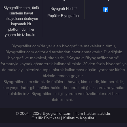
içindeki özgün yerini güçlendirmiştir. Özellikle
Biyografiler.com, ünlü
Biyografi Nedir?
Sonatine
,
yakuza
dünyasını klasik aksiyon
isimlerin hayat
Popüler Biyografiler
hikayelerini derleyen
kalıplarıyla değil, varoluşsal boşluk, bekleyiş, oyun,
kapsamlı bir
ölüm ve anlamsızlık duygusu üzerinden
platformdur. Her
anlatmasıyla dikkat çekmiştir. Bu film,
Takeshi
yaşam bir iz bırakır.
Kitano
’nun uluslararası sanat sineması
Biyografiler.com'da yer alan biyografi ve makalelerin tümü,
çevrelerinde daha fazla tanınmasını sağlamıştır.
Biyografiler.com editörleri tarafından hazırlanmaktadır. Dilediğiniz
biyografi ve makaleyi, sitenizde,
"Kaynak: Biyografiler.com"
Takeshi Kitano
, 1993 yılında aşırı alkolle
formatıyla kaynak göstererek kullanabilirsiniz. 20'den fazla biyografi ya
motosiklete binen Kitano, geçirdiği kaza sonucu 10
da makaleyi, sitenizde toplu olarak kullanmayı düşünüyorsanız lütfen
gün komada kaldı. Motosiklet kazası sonucunda
bizimle temasa geçiniz.
yüz felci yaşamış ve uzun bir iyileşme sürecine
Biyografiler.com sitemizde ünlülerin hayatı, kim kimdir, kim nerelidir,
kaç yaşındadır gibi ünlüler hakkında merak ettiğiniz sorulara yanıtlar
girmiştir. Kurtulduktan sonra alkolü bıraktı ve
bulabilirsiniz. Biyografiler ile ilgili yorum ve düzeltmelerinizi bize
kendini bilime ve müziğe verdi. Bu kaza, onun
iletebilirsiniz.
fiziksel görünümünü ve yüz ifadesini kalıcı biçimde
etkilemiştir. Ancak aynı zamanda resim yapmaya
© 2004 - 2026 Biyografiler.com | Tüm hakları saklıdır.
yönelmesine de neden olmuş, ilerleyen yıllarda
Gizlilik Politikası
|
Kullanım Koşulları
filmlerinde kendi resimlerini ve görsel dünyasını