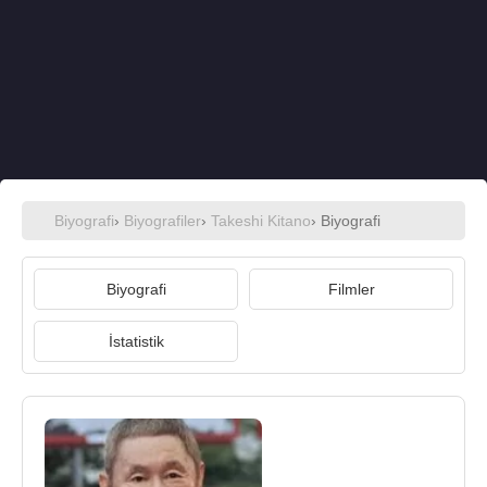
Biyografi
›
Biyografiler
›
Takeshi Kitano
› Biyografi
Biyografi
Filmler
İstatistik