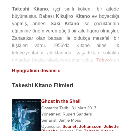
Takeshi Kitano
, işçi sınıfı kökenli bir ailede
büyümüştür. Babası
Kikujiro Kitano
ev boyacılığı
yapmış, annesi
Saki Kitano
ise çocuklarının
eğitimine önem veren güçlü bir aile figürü olmuştur.
Zanaatkar olan babası ile oldukça mesafeli bir
ilişkileri vardı. 1956’da Kitano ailesi ilk
televizyonlarını aldıklarında, yaşadıkları sokakta
onlardan başka televizyonu olan yoktu.
Tokyo
’nun
Adachi bölgesindeki çocukluk yılları,
Takeshi
Biyografinin devamı ››
Kitano
’nun ileride sinemasında sıkça görülecek
sert mahalle atmosferi, sıradan insanların yalnızlığı
Takeshi Kitano Filmleri
ve alt sınıf hayatının gerçekçiliği üzerinde etkili
olmuştur.
Ghost in the Shell
Gösterim Tarihi: 31 Mart 2017
Takeshi Kitano
, gençlik yıllarında
Meiji
Yönetmen:
Rupert Sanders
Üniversitesi
’nde mühendislik eğitimi almış, ancak
Senarist:
Jamie Moss
eğitimini tamamlamadan üniversiteden ayrılmıştır.
Oyuncular:
Scarlett Johansson
,
Juliette
Takeshi Kitano, iyi bir öğrenci olmasına rağmen