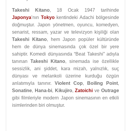
Takeshi Kitano
, 18 Ocak 1947 tarihinde
Japonya
’nın
Tokyo
kentindeki Adachi bölgesinde
doğmuştur. Japon yönetmen, oyuncu, komedyen,
senarist, ressam, yazar ve televizyon kişiliği olan
Takeshi Kitano
, hem Japon popüler kültüründe
hem de dünya sinemasında çok özel bir yere
sahiptir. Komedi dünyasında “Beat Takeshi” adıyla
tanınan
Takeshi Kitano
, sinemada ise özellikle
sessizlik, ani şiddet, kara mizah, yalnızlık, suç
dünyası ve melankoli üzerine kurduğu özgün
anlatımıyla tanınır.
Violent Cop
,
Boiling Point
,
Sonatine
,
Hana-bi
,
Kikujiro
,
Zatoichi
ve
Outrage
gibi filmleriyle modern Japon sinemasının en etkili
isimlerinden biri olmuştur.