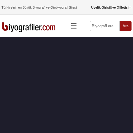
Türkiye’nin en Büyük Biyografi ve Otobiyografi Sitesi
Üyelik Girişi
Üye Ol
İletişim
☰
Ara