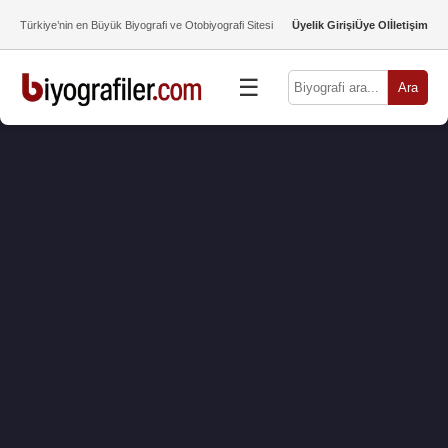
Türkiye’nin en Büyük Biyografi ve Otobiyografi Sitesi
Üyelik Girişi
Üye Ol
İletişim
☰
Ara