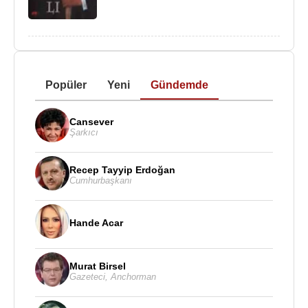
Popüler
Yeni
Gündemde
Cansever
Şarkıcı
Recep Tayyip Erdoğan
Cumhurbaşkanı
Hande Acar
Murat Birsel
Gazeteci
,
Anchorman