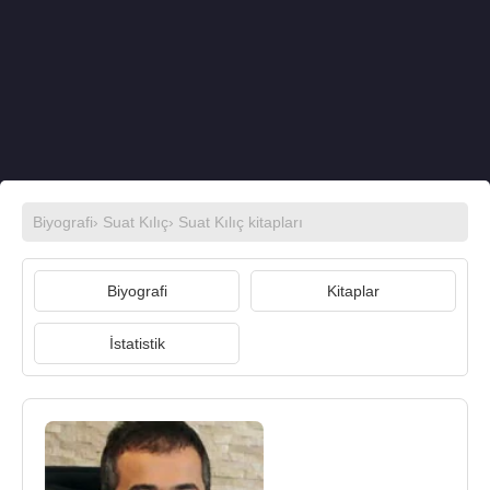
Biyografi
›
Suat Kılıç
›
Suat Kılıç kitapları
Biyografi
Kitaplar
İstatistik