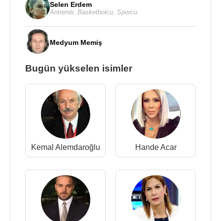
Selen Erdem
Antrenör
,
Basketbolcu
,
Sporcu
Medyum Memiş
Bugün yükselen isimler
Kemal Alemdaroğlu
Hande Acar