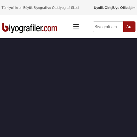
Türkiye’nin en Büyük Biyografi ve Otobiyografi Sitesi
Üyelik Girişi
Üye Ol
İletişim
☰
Ara