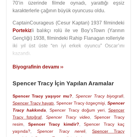
70’in üzerinde filmde oynadı, yarattığı eşsiz
karakterlerle çağının büyük oyuncusu oldu.
CaptainCourageus (Cesur Kaptan) 1937 filmindeki
Portekiz
li balıkçı rolü ile ve Boy’sTown (Yarının
Gençliği) 1938, filmindeki Rahip Flanagan rolleriyle
iki yıl üst üste “en iyi erkek oyuncu” Oscar’ını
kazandı.
Katolik olan Spencer Tracy karısından hiç
Biyografinin devamı ››
boşanmadı ama 1941 yılından 1967 yılında
ölümüne kadar da oyuncu
Katharine Hepburn
ile
Spencer Tracy İçin Yapılan Aramalar
birlikte yaşamıştır.
Spencer Tracy yaşıyor mu?
,
Spencer Tracy biyografi
,
SpencerTracy, 10 Eylül
1923
tarihinde oyuncu
Spencer Tracy hayatı
,
Spencer Tracy özgeçmişi
,
Spencer
LouiseTreadwell
ile evlendi. Louise Treadwell
Tracy hakkında
,
Spencer Tracy doğum yeri
,
Spencer
Tracy'Susie' (d. 1932) ve John Ten BroeckTracy
Tracy fotoğraf
,
Spencer Tracy video
,
Spencer Tracy
(d.1924) adında iki çocuğu vardır.
resim
,
Spencer Tracy kimdir?
,
Spencer Tracy kaç
yaşında?
,
Spencer Tracy nereli
,
Spencer Tracy
SpencerTracy, 10 Haziran
1967
tarihinde