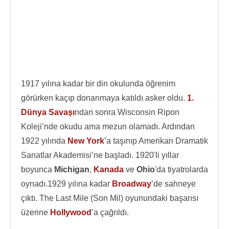
1917 yılına kadar bir din okulunda öğrenim
görürken kaçıp donanmaya katıldı asker oldu.
1.
Dünya Savaşı
ndan sonra Wisconsin Ripon
Koleji’nde okudu ama mezun olamadı. Ardından
1922 yılında
New York
’a taşınıp Amerikan Dramatik
Sanatlar Akademisi’ne başladı. 1920'li yıllar
boyunca
Michigan
,
Kanada
ve
Ohio
'da tiyatrolarda
oynadı.1929 yılına kadar
Broadway
’de sahneye
çıktı. The Last Mile (Son Mil) oyunundaki başarısı
üzerine
Hollywood
’a çağrıldı.