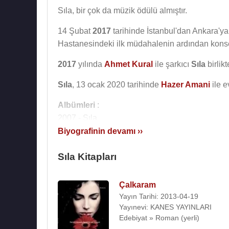
Sıla, bir çok da müzik ödülü almıştır.
14 Şubat
2017
tarihinde İstanbul'dan Ankara'ya 
Hastanesindeki ilk müdahalenin ardından konse
2017
yılında
Ahmet Kural
ile şarkıcı
Sıla
birlik
Sıla
, 13 ocak 2020 tarihinde
Hazer Amani
ile e
Albümleri
:
2007 - Sıla
2009 - İmza
Biyografinin devamı ››
2010 - Konuşmadığımız Şeyler Var
Sıla Kitapları
2012 - Joker
2012 - Vaveyla
2014 - Yeni Ay
Çalkaram
2016 - Mürekkep
Yayın Tarihi: 2013-04-19
2017 - Muhbir
Yayınevi: KANES YAYINLARI
Edebiyat » Roman (yerli)
2019 - Acı