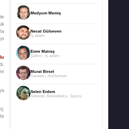
Medyum Memiş
kte
ük
Necat Gülseven
'la
İş adamı
yı
Emre Matraş
Şarkıcı
,
İş adamı
lu
ı.
Murat Birsel
eri
Gazeteci
,
Anchorman
ya
Selen Erdem
Antrenör
,
Basketbolcu
,
Sporcu
),
bi