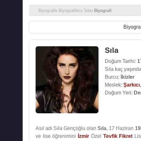
Biyografi
›
Biyografiler
›
Sıla
› Biyografi
Biyograf
Sıla
Doğum Tarihi:
1
Sıla kaç yaşında
Burcu:
İkizler
Meslek:
Şarkıcı
Doğum Yeri:
Den
Asıl adı Sıla Gençoğlu olan
Sıla
, 17 Haziran
19
ve lise öğrenimini
İzmir
Özel
Tevfik Fikret
Lis