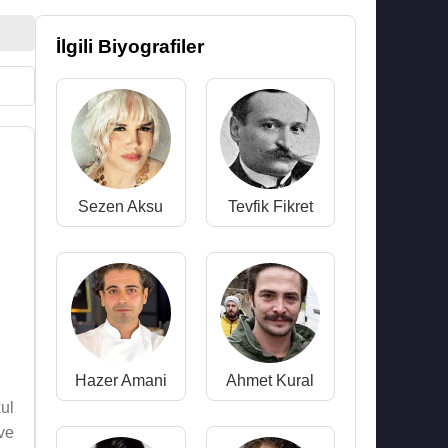
İlgili Biyografiler
Sezen Aksu
Tevfik Fikret
Hazer Amani
Ahmet Kural
ul
ve