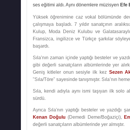
ses eğitimi aldı. Aynı dönemlere müzisyen
Efe 
Yüksek öğrenimine caz vokal bölümünde de
çalışmaya başladı. 7 yıldır sanatçının aralık
Kulup, Moda Deniz Kulubu ve Galatasaraylıla
Fransizca, ingilizce ve Türkçe şarkılar söyleye
başardı.
Sıla’nın zaman içinde yaptığı besteler ve yazdı
gibi değerli sanatçıların albümlerinde yer alı
Geniş kitleler onun sesiyle ilk kez
Sezen A
"Sıla/Töre" sayesinde tanışmıştır. Sıla’nın heme
Sıla, kendi adıyla aynı ismi taşıyan ilk solo
sürdü.
Ayrıca Sıla'nın yaptığı besteler ve yazdığı şa
Kenan Doğulu
(Demedi Deme/Boğaziçi),
Em
değerli sanatçıların albümlerinde yer almıştır.