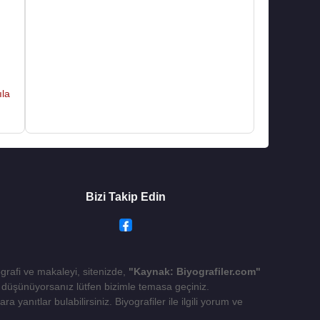
ıla
Bizi Takip Edin
ografi ve makaleyi, sitenizde,
"Kaynak: Biyografiler.com"
yı düşünüyorsanız lütfen bizimle temasa geçiniz.
 yanıtlar bulabilirsiniz. Biyografiler ile ilgili yorum ve