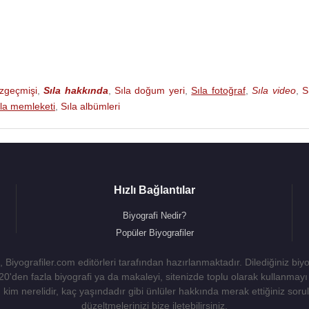
özgeçmişi
,
Sıla hakkında
,
Sıla doğum yeri
,
Sıla fotoğraf
,
Sıla video
,
S
ıla memleketi
,
Sıla albümleri
Hızlı Bağlantılar
Biyografi Nedir?
Popüler Biyografiler
 Biyografiler.com editörleri tarafından hazırlanmaktadır. Dilediğiniz biy
 20'den fazla biyografi ya da makaleyi, sitenizde toplu olarak kullanma
kim nerelidir, kaç yaşındadır gibi ünlüler hakkında merak ettiğiniz sorulara
düzeltmelerinizi bize iletebilirsiniz.