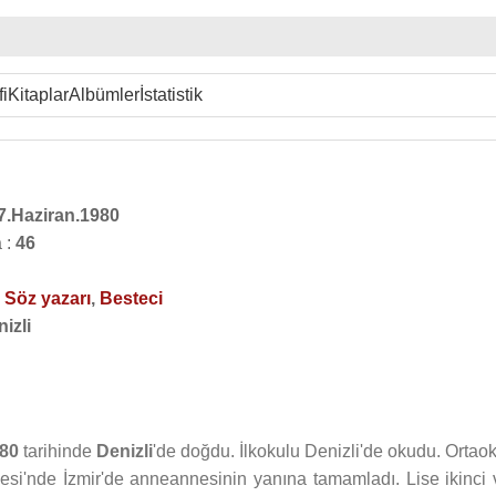
i
Kitaplar
Albümler
İstatistik
7.Haziran.1980
 :
46
,
Söz yazarı
,
Besteci
izli
80
tarihinde
Denizli
'de doğdu. İlkokulu Denizli'de okudu. Ortaok
esi'nde İzmir'de anneannesinin yanına tamamladı. Lise ikinci 