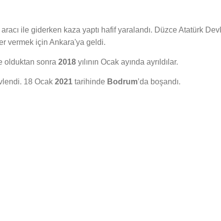
aracı ile giderken kaza yaptı hafif yaralandı. Düzce Atatürk Dev
r vermek için Ankara'ya geldi.
te olduktan sonra
2018
yılının Ocak ayında ayrıldılar.
vlendi. 18 Ocak
2021
tarihinde
Bodrum
’da boşandı.