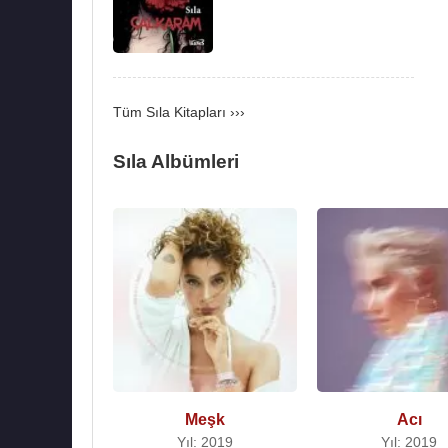
2019 - meşk
Kaynak:Biyografiler.com
Tüm Sıla Kitapları ›››
Sıla Albümleri
Meşk
Acı
Yıl: 2019
Yıl: 2019