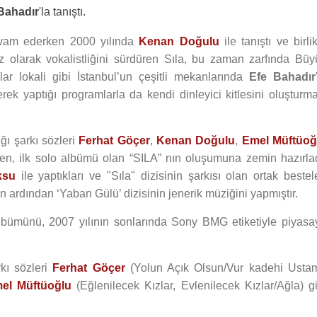
Bahadır
'la tanıştı.
vam ederken 2000 yılında
Kenan Doğulu
ile tanıştı ve birli
sız olarak vokalistliğini sürdüren Sıla, bu zaman zarfında Büy
r lokali gibi İstanbul’un çeşitli mekanlarında
Efe Bahadır
rek yaptığı programlarla da kendi dinleyici kitlesini oluşturma
ğı şarkı sözleri
Ferhat Göçer
,
Kenan Doğulu
,
Emel Müftüoğ
rken, ilk solo albümü olan “SILA” nın oluşumuna zemin hazırlad
ksu
ile yaptıkları ve "Sıla" dizisinin şarkısı olan ortak bestel
n ardından ‘Yaban Gülü’ dizisinin jenerik müziğini yapmıştır.
 albümünü, 2007 yılının sonlarında Sony BMG etiketiyle piyasa
rkı sözleri
Ferhat Göçer
(Yolun Açık Olsun/Vur kadehi Ustam
el Müftüoğlu
(Eğlenilecek Kızlar, Evlenilecek Kızlar/Ağla) gi