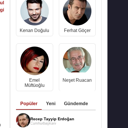
ul
gi
Kenan Doğulu
Ferhat Göçer
Emel
Neşet Ruacan
Müftüoğlu
Popüler
Yeni
Gündemde
Recep Tayyip Erdoğan
Cumhurbaşkanı
n