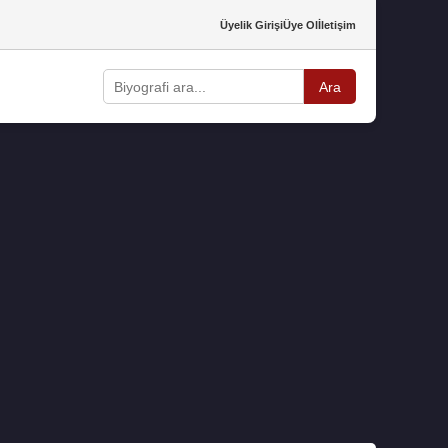
Üyelik Girişi
Üye Ol
İletişim
Ara