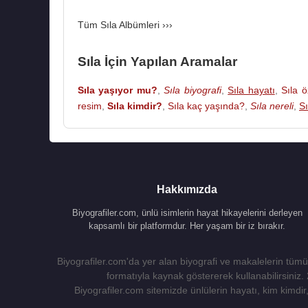
Tüm Sıla Albümleri ›››
Sıla İçin Yapılan Aramalar
Sıla yaşıyor mu?
,
Sıla biyografi
,
Sıla hayatı
,
Sıla 
resim
,
Sıla kimdir?
,
Sıla kaç yaşında?
,
Sıla nereli
,
S
Hakkımızda
Biyografiler.com, ünlü isimlerin hayat hikayelerini derleyen
kapsamlı bir platformdur. Her yaşam bir iz bırakır.
Biyografiler.com'da yer alan biyografi ve makalelerin tümü,
formatıyla kaynak göstererek kullanabilirsiniz.
Biyografiler.com sitemizde ünlülerin hayatı, kim kimdir, 