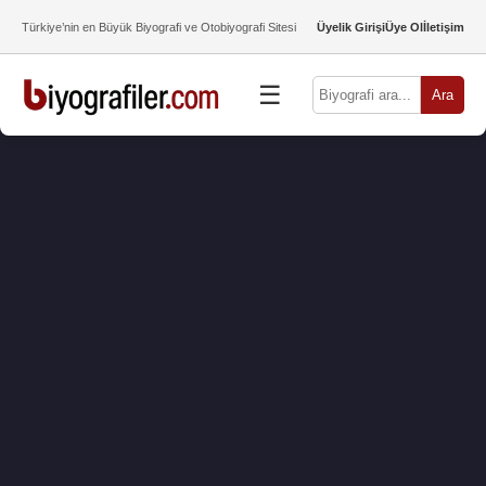
Türkiye’nin en Büyük Biyografi ve Otobiyografi Sitesi
Üyelik Girişi
Üye Ol
İletişim
☰
Ara