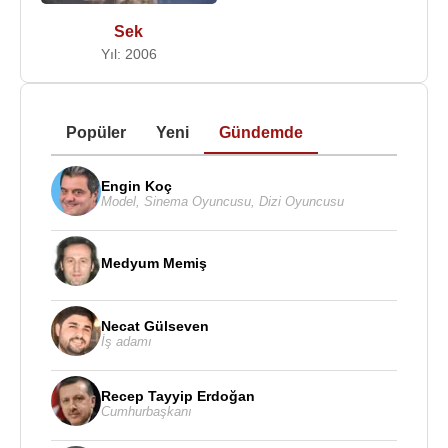
Sek
Yıl: 2006
Popüler
Yeni
Gündemde
Engin Koç
Model
,
Sinema Oyuncusu
,
Dizi Oyuncusu
Medyum Memiş
Necat Gülseven
İş adamı
Recep Tayyip Erdoğan
Cumhurbaşkanı