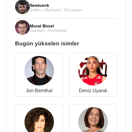
Semicenk
Şarkıcı
,
Müzisyen
,
Söz yazarı
Murat Birsel
Gazeteci
,
Anchorman
Bugün yükselen isimler
Jon Bernthal
Deniz Uyanık