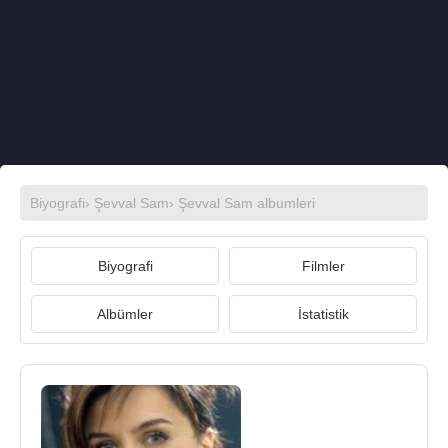
Biyografi
›
Şevval Sam
›
Şevval Sam albumleri
Biyografi
Filmler
Albümler
İstatistik