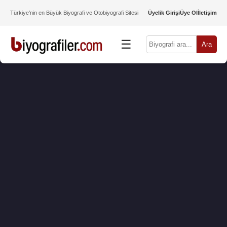
Türkiye’nin en Büyük Biyografi ve Otobiyografi Sitesi
Üyelik Girişi
Üye Ol
İletişim
☰
Ara