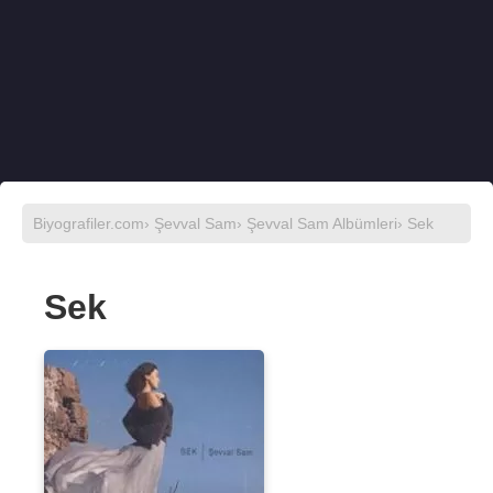
Biyografiler.com
›
Şevval Sam
›
Şevval Sam Albümleri
› Sek
Sek