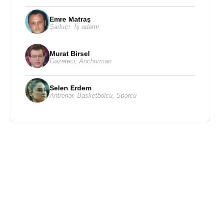
Emre Matraş
Şarkıcı
,
İş adamı
Murat Birsel
Gazeteci
,
Anchorman
Selen Erdem
Antrenör
,
Basketbolcu
,
Sporcu