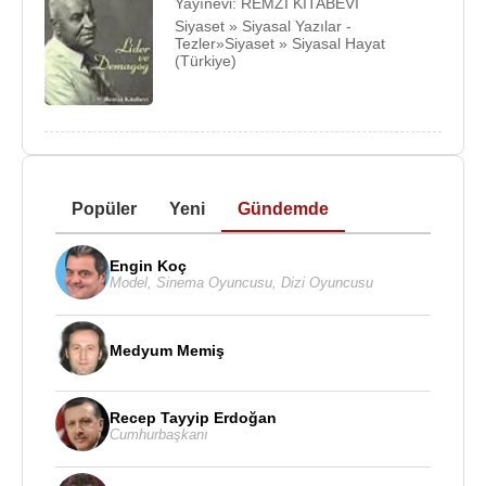
Yayınevi: REMZİ KİTABEVİ
Siyaset » Siyasal Yazılar -
Tezler»Siyaset » Siyasal Hayat
(Türkiye)
Popüler
Yeni
Gündemde
Engin Koç
Model
,
Sinema Oyuncusu
,
Dizi Oyuncusu
Medyum Memiş
Recep Tayyip Erdoğan
Cumhurbaşkanı