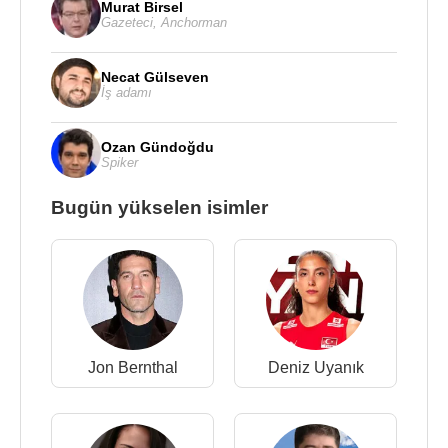
Murat Birsel
Gazeteci
,
Anchorman
Necat Gülseven
İş adamı
Ozan Gündoğdu
Spiker
Bugün yükselen isimler
Jon Bernthal
Deniz Uyanık