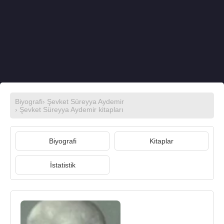
Biyografi
›
Şevket Süreyya Aydemir
›
Şevket Süreyya Aydemir kitapları
Biyografi
Kitaplar
İstatistik