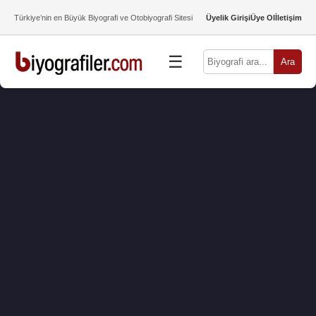
Türkiye’nin en Büyük Biyografi ve Otobiyografi Sitesi
Üyelik Girişi
Üye Ol
İletişim
☰
Ara