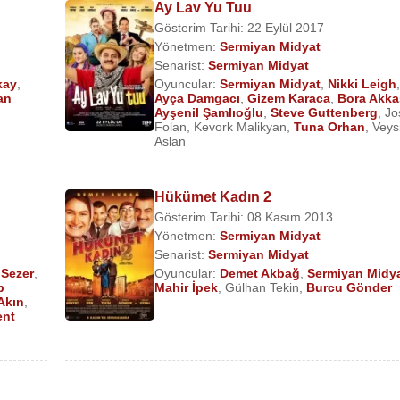
Ay Lav Yu Tuu
Gösterim Tarihi: 22 Eylül 2017
Yönetmen:
Sermiyan Midyat
Senarist:
Sermiyan Midyat
kay
,
Oyuncular:
Sermiyan Midyat
,
Nikki Leigh
an
Ayça Damgacı
,
Gizem Karaca
,
Bora Akka
Ayşenil Şamlıoğlu
,
Steve Guttenberg
,
Jo
Folan
,
Kevork Malikyan
,
Tuna Orhan
,
Veys
Aslan
Hükümet Kadın 2
Gösterim Tarihi: 08 Kasım 2013
Yönetmen:
Sermiyan Midyat
Senarist:
Sermiyan Midyat
 Sezer
,
Oyuncular:
Demet Akbağ
,
Sermiyan Midy
p
Mahir İpek
,
Gülhan Tekin
,
Burcu Gönder
Akın
,
ent