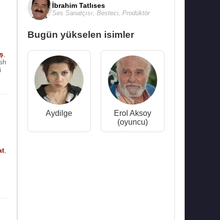
İbrahim Tatlıses
Ses Sanatçısı
,
Besteci
,
Prodüktör
Bugün yükselen isimler
,
ş
,
sh
i
Aydilge
Erol Aksoy
(oyuncu)
at
,