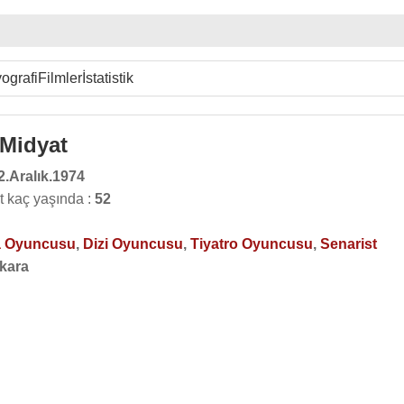
ografi
Filmler
İstatistik
Midyat
2.Aralık.1974
 kaç yaşında :
52
 Oyuncusu
,
Dizi Oyuncusu
,
Tiyatro Oyuncusu
,
Senarist
kara