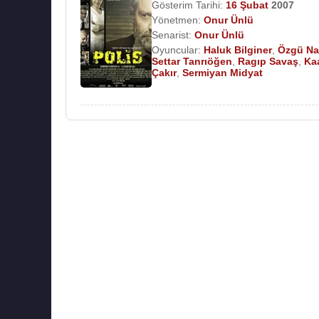
Gösterim Tarihi:
16 Şubat
2007
Yönetmen:
Onur Ünlü
Senarist:
Onur Ünlü
Oyuncular:
Haluk Bilginer
,
Özgü Na
Settar Tanrıöğen
,
Ragıp Savaş
,
Ka
Çakır
,
Sermiyan Midyat