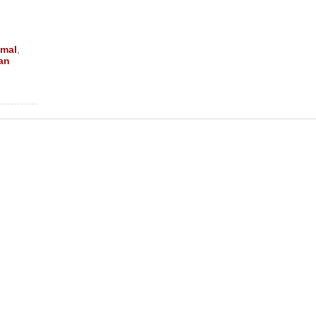
mal
,
an