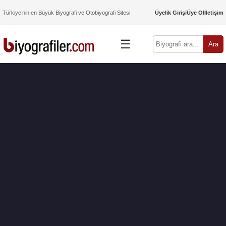
Türkiye’nin en Büyük Biyografi ve Otobiyografi Sitesi
Üyelik Girişi
Üye Ol
İletişim
☰
Ara