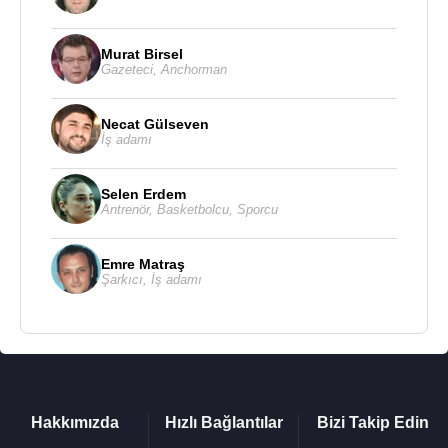
Murat Birsel
Gazeteci
,
Anchorman
Necat Gülseven
İş adamı
Selen Erdem
Antrenör
,
Basketbolcu
,
Sporcu
Emre Matraş
Şarkıcı
,
İş adamı
Hakkımızda
Hızlı Bağlantılar
Bizi Takip Edin