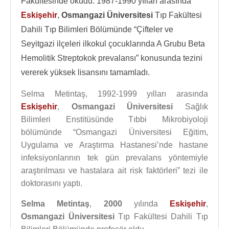
Fakültesinde okudu. 1987-1990 yılları arasında
Eskişehir
,
Osmangazi Üniversitesi
Tıp Fakültesi
Dahili Tıp Bilimleri Bölümünde “Çifteler ve
Seyitgazi ilçeleri ilkokul çocuklarında A Grubu Beta
Hemolitik Streptokok prevalansı” konusunda tezini
vererek yüksek lisansını tamamladı.
Selma Metintaş, 1992-1999 yılları arasında
Eskişehir
,
Osmangazi Üniversitesi
Sağlık
Bilimleri Enstitüsünde Tıbbi Mikrobiyoloji
bölümünde “Osmangazi Üniversitesi Eğitim,
Uygulama ve Araştırma Hastanesi’nde hastane
infeksiyonlarının tek gün prevalans yöntemiyle
araştırılması ve hastalara ait risk faktörleri” tezi ile
doktorasını yaptı.
Selma Metintaş
,
2000
yılında
Eskişehir
,
Osmangazi Üniversitesi
Tıp Fakültesi Dahili Tıp