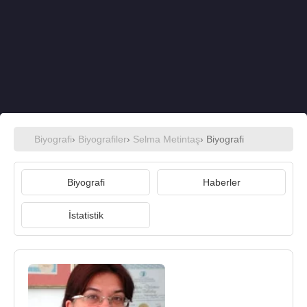
Biyografi
›
Biyografiler
›
Selma Metintaş
› Biyografi
Biyografi
Haberler
İstatistik