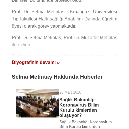
Bilimleri Bölümünde profesör oldu.
Prof. Dr. Selma Metintaş, Osmangazi Üniversitesi
Tıp fakültesi Halk sağlığı Anabilim Dalında öğretim
üyesi olarak görev yapmaktadır.
Prof. Dr. Selma Metintaş, Prof. Dr. Muzaffer Metintaş
ile evlidir.
Eskişehir
,
Osmangazi Üniversitesi
öğretim üyesi
Biyografinin devamı ››
olan Prof. Dr.
Selma Metintaş
, 6 Nisan
2020
tarihinde Sağlık Bakanı
Fahrettin Koca
tarafından
Selma Metintaş Hakkında Haberler
açıklanan
koronavirüs
ile mücadele kapsamında
oluşturulan
Sağlık Bakanlığı Koronavirüs Bilim
Kurulu
içinde olduğu bildirildi.
26 Mart 2020
Sağlık Bakanlığı
Sağlık Bakanı
Fahrettin Koca
’nın açıklamasına
Koronavirüs Bilim
Kurulu kimlerden
göre, halk sağlığı uzmanlarından oluşan bu kurul,
oluşuyor?
koronavirüs
ün psikolojik, sosyolojik, istatistikî ve
Sağlık Bakanlığı Koronavirüs
din sosyolojisi boyutunu irdeleleyeceğini açıkladı.
Bilim Kurulu kimlerden