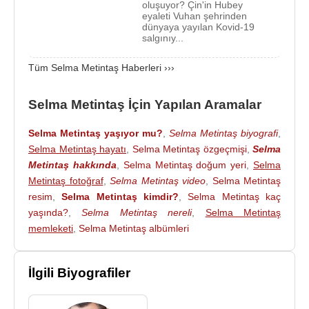
oluşuyor? Çin'in Hubey
eyaleti Vuhan şehrinden
Üye olduğu Mesleki Kuruluşlar
:
dünyaya yayılan Kovid-19
Halk Sağlığı Uzmanları Derneği
salgınıy...
Tüm Selma Metintaş Haberleri ›››
Kaynak:Biyografiler.com
Selma Metintaş İçin Yapılan Aramalar
Selma Metintaş yaşıyor mu?
,
Selma Metintaş biyografi
,
Selma Metintaş hayatı
,
Selma Metintaş özgeçmişi
,
Selma
Metintaş hakkında
,
Selma Metintaş doğum yeri
,
Selma
Metintaş fotoğraf
,
Selma Metintaş video
,
Selma Metintaş
resim
,
Selma Metintaş kimdir?
,
Selma Metintaş kaç
yaşında?
,
Selma Metintaş nereli
,
Selma Metintaş
memleketi
,
Selma Metintaş albümleri
İlgili Biyografiler