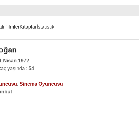
afi
Filmler
Kitaplar
İstatistik
doğan
1.Nisan.1972
aç yaşında :
54
yuncusu
,
Sinema Oyuncusu
anbul