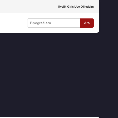
Üyelik Girişi
Üye Ol
İletişim
Ara