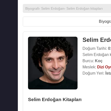
Biyografi
›
Selim Erdoğan
›
Selim Erdoğan kitapları
Biyogr
Selim Er
Doğum Tarihi:
0
Selim Erdoğan k
Burcu:
Koç
Meslek:
Dizi O
Doğum Yeri:
İst
Selim Erdoğan Kitapları