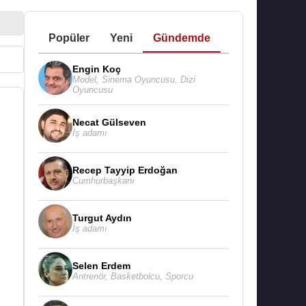
Popüler
Yeni
Gündemde
Engin Koç
Model
,
Sinema Oyuncusu
,
Dizi
Oyuncusu
Necat Gülseven
İş adamı
Recep Tayyip Erdoğan
Cumhurbaşkanı
Turgut Aydın
İş adamı
Selen Erdem
Antrenör
,
Basketbolcu
,
Sporcu