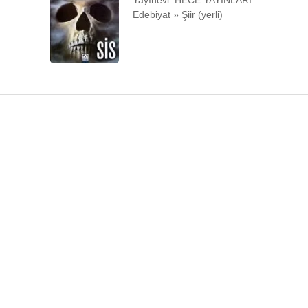
Yayınevi: HECE YAYINLARI
Edebiyat » Şiir (yerli)