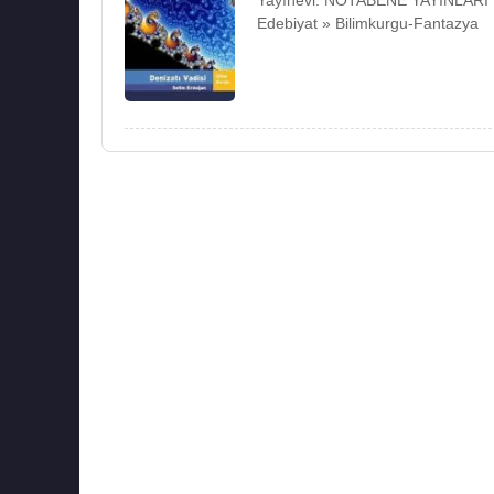
Yayınevi: NOTABENE YAYINLARI
Edebiyat » Bilimkurgu-Fantazya