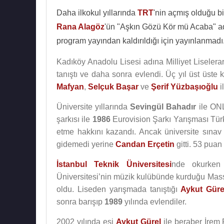
Daha ilkokul yıllarında
TRT
'nin açmış olduğu b
Rana Alagöz
'ün "Aşkın Gözü Kör mü Acaba" adlı
program yayından kaldırıldığı için yayınlanmadı
Kadıköy Anadolu Lisesi adına Milliyet Liseler
tanıştı ve daha sonra evlendi. Üç yıl üst üste k
Mafyan
,
Selçuk Başar
ve
Şerif Yüzbaşıoğlu
il
Üniversite yıllarında
Sevingül Bahadır
ile ONL
şarkısı ile
1986
Eurovision Şarkı Yarışması Türki
etme hakkını kazandı. Ancak üniversite sınav
gidemedi yerine
Candan Erçetin
gitti. 53 puan 
İstanbul Teknik Üniversitesi
nde okurken 
Üniversitesi’nin müzik kulübünde kurduğu Mass 
oldu. Liseden yarışmada tanıştığı
Aykut Güre
sonra barışıp
1989
yılında evlendiler.
2002 yılında eşi
Aykut Gürel
ile beraber İrem 