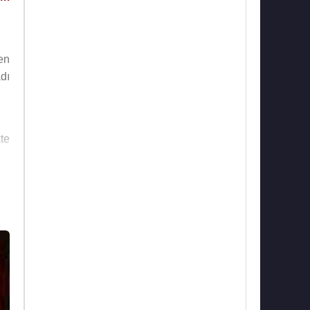
ten
dı
kte