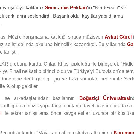
ir yarışmaya katılarak
Semiramis Pekkan
'ın "Nerdeysen" ve
 şarkılarını seslendirdi. Başarılı oldu, kayıtlar yapıldı ama
.
arası Müzik Yarışmasına katıldığı sırada müzisyen
Aykut Gürel
i
ız solist dalında okuluna birincilik kazandırdı. Bu yıllarında
Ga
e tanıştı.
AR grubunu kurdu. Onlar, Klips topluluğu ile birleşerek "
Hall
ye Finali'ne katılıp birinci oldu ve Türkiye'yi Eurovision'da tem
 dönemine denk geldiği için ve bazı sorunları nedeni ile Sed
ile 9. olup geldiler.
lise arkadaşlarından bazılarının
Boğaziçi Üniversitesi
n
adlı grupla müzik yaparlarken onların daveti üzerine orada soli
l
ile tekrar tanıştı ama önce kavga ettiler, uzunca bir küslükt
Records'u kurdu. "Maia" adlı altıncı stüdyo albümünü
Keremc