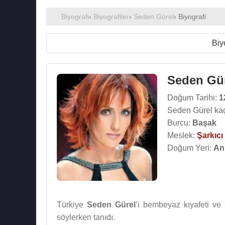
Biyografi
›
Biyografiler
›
Seden Gürel
› Biyografi
Biy
Seden Gü
Doğum Tarihi:
1
Seden Gürel kaç
Burcu:
Başak
Meslek:
Şarkıcı
Doğum Yeri:
An
Türkiye
Seden Gürel
’i bembeyaz kıyafeti v
söylerken tanıdı.