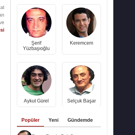
at
an
ve
si
Şerif
Keremcem
Yüzbaşıoğlu
Aykut Gürel
Selçuk Başar
Popüler
Yeni
Gündemde