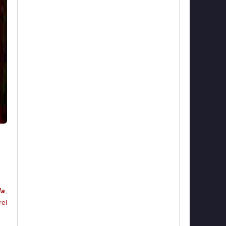
da
,
el