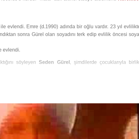
ile evlendi. Emre (d.1990) adında bir oğlu vardır. 23 yıl evlilik
dıktan sonra Gürel olan soyadını terk edip evlilik öncesi soya
e evlendi.
aktığını söyleyen
Seden Gürel
, şimdilerde çocuklarıyla birli