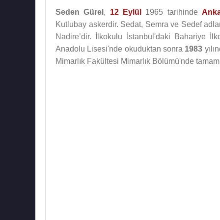
Seden Gürel
,
12 Eylül
1965 tarihinde
Anka
Kutlubay askerdir. Sedat, Semra ve Sedef adları
Nadire’dir. İlkokulu İstanbul'daki Bahariye İ
Anadolu Lisesi'nde okuduktan sonra
1983
yılı
Mimarlık Fakültesi Mimarlık Bölümü'nde tamamlad