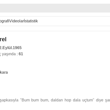
ografi
Videolar
İstatistik
rel
2.Eylül.1965
 yaşında :
61
kara
e şapkasıyla "Bum bum bum, daldan hop dala uçtum" diye şar