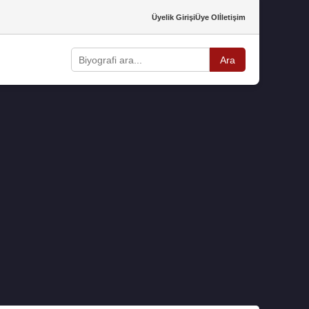
Üyelik Girişi
Üye Ol
İletişim
Ara