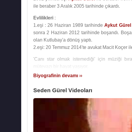
ile beraber 3 Aralık 2005 tarihinde çıkardı.
Evlilikleri
:
1.eşi : 26 Haziran 1989 tarihinde
Aykut Gürel
sonra 2 Haziran 2012 tarihinde boşandı. Boşan
olan Kutlubay'a dönüş yaptı.
2.eşi: 20 Temmuz 2014'te avukat Macit Koçer il
'Canı star olmak istemediği' için müziği bır
mütevazı bir hayat yaşıyor.
Biyografinin devamı ››
Albümleri
:
1992 - Bir Yudum Sevgi
Seden Gürel Videoları
1994 - Aklımı Çelme
1996 - Muhtemelen
2002 - Hesaplaşma
2004 - Bir Kadın Şarkı Söylüyor
2005 - Maia (
Keremcem
ile, Mini Albüm
2008 - Bir Nefes