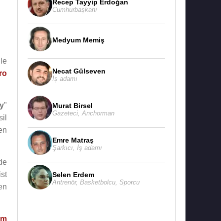
Recep Tayyip Erdoğan
Cumhurbaşkanı
Medyum Memiş
le
Necat Gülseven
ro
İş adamı
ey
"
Murat Birsel
Gazeteci
,
Anchorman
sil
en
Emre Matraş
Şarkıcı
,
İş adamı
de
st
Selen Erdem
Antrenör
,
Basketbolcu
,
Sporcu
en
em