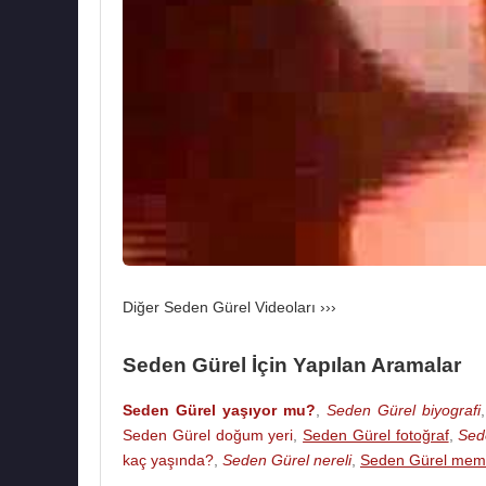
Kaynak:Biyografiler.com
Diğer Seden Gürel Videoları ›››
Seden Gürel İçin Yapılan Aramalar
Seden Gürel yaşıyor mu?
,
Seden Gürel biyografi
Seden Gürel doğum yeri
,
Seden Gürel fotoğraf
,
Sed
kaç yaşında?
,
Seden Gürel nereli
,
Seden Gürel meml