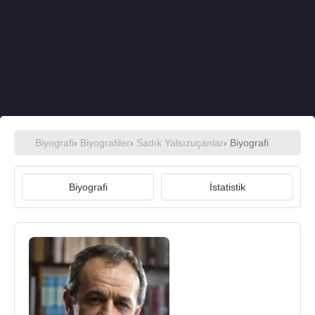
Biyografi
›
Biyografiler
›
Sadık Yalsızuçanlar
› Biyografi
Biyografi
İstatistik