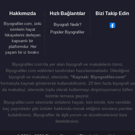
2001 - Baharistan (Hikâye)
2001 - Mem ile Zin (Mesnevi)
Hakkımızda
Hızlı Bağlantılar
Bizi Takip Edin
2001 - Bostan (Mesnevi)
Biyografiler.com, ünlü
Biyografi Nedir?
2002 - Varlığın Evi (Hikâye)
isimlerin hayat
Popüler Biyografiler
2003 - Bir Yolcunun Halleri (Hikâye)
hikayelerini derleyen
kapsamlı bir
2003 - Dede Korkut Kitabı (Hikâye)
platformdur. Her
2003 - Derviş Öyküleri (Derleme)
yaşam bir iz bırakır.
2003 - Erdem Öyküleri (Derleme)
Biyografiler.com'da yer alan biyografi ve makalelerin tümü,
2003 - Hikmet Öyküleri (Derleme)
Biyografiler.com editörleri tarafından hazırlanmaktadır. Dilediğiniz
2003 - Huzur Öyküleri (Derleme)
biyografi ve makaleyi, sitenizde,
"Kaynak: Biyografiler.com"
2003 - Kerem ile Aslı (Diğer)
formatıyla kaynak göstererek kullanabilirsiniz. 20'den fazla biyografi ya
2003 - Öyküler Kitabı (Hikâye)
da makaleyi, sitenizde toplu olarak kullanmayı düşünüyorsanız lütfen
2003 - Sırlı Tuğlalar (Hikâye)
bizimle temasa geçiniz.
Biyografiler.com sitemizde ünlülerin hayatı, kim kimdir, kim nerelidir,
2003 - Sufi Öyküler (Derleme)
kaç yaşındadır gibi ünlüler hakkında merak ettiğiniz sorulara yanıtlar
2003 - Gülistan (Mesnevi)
bulabilirsiniz. Biyografiler ile ilgili yorum ve düzeltmelerinizi bize
2004 - 40 Gözaltı Öyküsü (Hikâye)
iletebilirsiniz.
2004 - Al Aşkını Ver Beni: Aşka Dair Söyleşiler
(Sohbet)