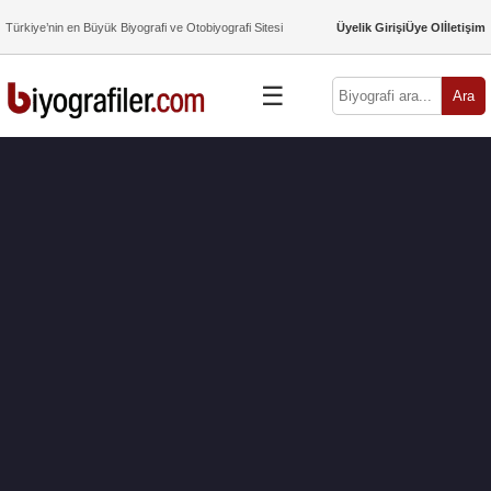
Türkiye’nin en Büyük Biyografi ve Otobiyografi Sitesi
Üyelik Girişi
Üye Ol
İletişim
☰
Ara