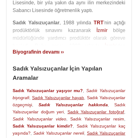
Lisesinde, bir yıla yakın da aynı ilin merkezindeki
Sabancı Lisesinde öğretmenlik yaptı.
Sadık Yalsızuçanlar
, 1988 yılında
TRT
'nin açtığı
prodüktörlük sınavını kazanarak
İzmir
bölge
müdürlüğünde yardımcı prodüktör olarak göreve
başladı. Daha sonra 1990 yılında
İzmir
’den
Biyografinin devamı ››
Ankara
’ya
TRT
Genel Müdürlüğüne tayin oldu.
TRT
çatısı altında yirmi yıldan fazla yardımcı
Sadık Yalsızuçanlar İçin Yapılan
prodüktör ve prodüktör olarak çalışarak çeşitli kültür
programlarına imza attı. 2010 yılında emekli oldu.
Aramalar
1992 yılında
Muharrem Sevil
’le “Kırkambar” adında
Sadık Yalsızuçanlar yaşıyor mu?
,
Sadık Yalsızuçanlar
on üç bölümlük bir kültür programı hazırladı.
biyografi
,
Sadık Yalsızuçanlar hayatı
,
Sadık Yalsızuçanlar
özgeçmişi
,
Sadık Yalsızuçanlar hakkında
,
Sadık
“Avşar Elleri” (1992), “Göklere Çekilen Kartal”
Yalsızuçanlar doğum yeri
,
Sadık Yalsızuçanlar fotoğraf
,
(1996), “Urfa’da Zaman” (2000), “Rüya Sineması”
Sadık Yalsızuçanlar video
,
Sadık Yalsızuçanlar resim
,
(2000), "Eğin Dedikleri" (2000), “Kum Saati" (2001–
Sadık Yalsızuçanlar kimdir?
,
Sadık Yalsızuçanlar kaç
2002), “Aşka Dair (2005)”, “Adı Güzel Kendi Güzel
yaşında?
,
Sadık Yalsızuçanlar nereli
,
Sadık Yalsızuçanlar