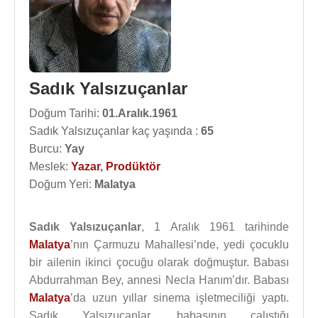
Sadık Yalsızuçanlar
Doğum Tarihi:
01.Aralık.1961
Sadık Yalsızuçanlar kaç yaşında :
65
Burcu:
Yay
Meslek:
Yazar
,
Prodüktör
Doğum Yeri:
Malatya
Sadık Yalsızuçanlar
, 1 Aralık 1961 tarihinde
Malatya
’nın Çarmuzu Mahallesi’nde, yedi çocuklu
bir ailenin ikinci çocuğu olarak doğmuştur. Babası
Abdurrahman Bey, annesi Necla Hanım’dır. Babası
Malatya
’da uzun yıllar sinema işletmeciliği yaptı.
Sadık Yalsızuçanlar, babasının çalıştığı