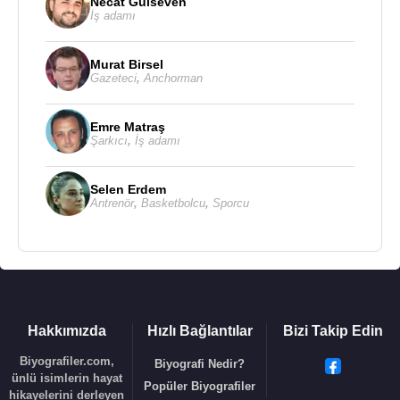
Necat Gülseven
İş adamı
Murat Birsel
Gazeteci
,
Anchorman
Emre Matraş
Şarkıcı
,
İş adamı
Selen Erdem
Antrenör
,
Basketbolcu
,
Sporcu
Hakkımızda
Hızlı Bağlantılar
Bizi Takip Edin
Biyografiler.com,
Biyografi Nedir?
ünlü isimlerin hayat
Popüler Biyografiler
hikayelerini derleyen