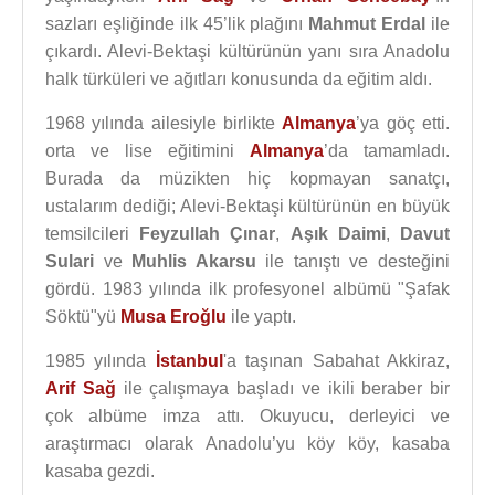
sazları eşliğinde ilk 45’lik plağını
Mahmut Erdal
ile
çıkardı. Alevi-Bektaşi kültürünün yanı sıra Anadolu
halk türküleri ve ağıtları konusunda da eğitim aldı.
1968 yılında ailesiyle birlikte
Almanya
’ya göç etti.
orta ve lise eğitimini
Almanya
’da tamamladı.
Burada da müzikten hiç kopmayan sanatçı,
ustalarım dediği; Alevi-Bektaşi kültürünün en büyük
temsilcileri
Feyzullah Çınar
,
Aşık Daimi
,
Davut
Sulari
ve
Muhlis Akarsu
ile tanıştı ve desteğini
gördü. 1983 yılında ilk profesyonel albümü "Şafak
Söktü"yü
Musa Eroğlu
ile yaptı.
1985 yılında
İstanbul
'a taşınan Sabahat Akkiraz,
Arif Sağ
ile çalışmaya başladı ve ikili beraber bir
çok albüme imza attı. Okuyucu, derleyici ve
araştırmacı olarak Anadolu’yu köy köy, kasaba
kasaba gezdi.