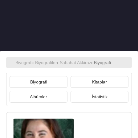
Biyografi
›
Biyografiler
›
Sabahat Akkiraz
› Biyografi
Biyografi
Kitaplar
Albümler
İstatistik