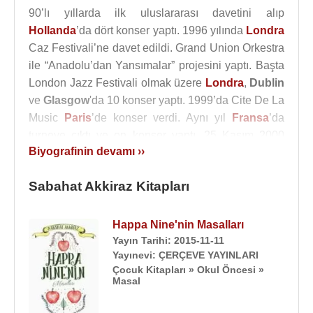
90’lı yıllarda ilk uluslararası davetini alıp
Hollanda
’da dört konser yaptı. 1996 yılında
Londra
Caz Festivali’ne davet edildi. Grand Union Orkestra
ile “Anadolu’dan Yansımalar” projesini yaptı. Başta
London Jazz Festivali olmak üzere
Londra
,
Dublin
ve
Glasgow
'da 10 konser yaptı. 1999’da Cite De La
Music
Paris
’de konser verdi. Aynı yıl
Fransa
’da
turneye çıktı ve on konser yaptı. 25 Kasım 2000
Biyografinin devamı ››
tarihinde
Paris
’te Theatre De La Ville’de konser
yaptı ve hayatı Le Figaro, Le Monde gibi
Sabahat Akkiraz Kitapları
gazetelerde tam sayfa olarak okuyuculara aktarıldı.
Albümlerinde çoğunlukla kendi derlediği Türküleri,
deyişleri ve uzun havaları seslendirdi. Sabahat
Happa Nine'nin Masalları
Akkiraz, kurduğu müzik şirketi ile de yapımcılığa
Yayın Tarihi: 2015-11-11
Yayınevi: ÇERÇEVE YAYINLARI
başladı.
Çocuk Kitapları » Okul Öncesi »
Masal
İsveç
’ten
Fas
’a,
Malezya
’dan
Norveç
’e,
İspanya
’dan
Meksika
’ya kadar pek çok ülkede