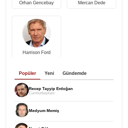
Orhan Gencebay
Mercan Dede
Distance
2002 - Lamekan
2002 - Konserler
2003 - Kaygusuz
2006 - Seyran
2006 - Külliyat/ Sabahat Akkiraz Featuring Orient
Expressions
Harrison Ford
2007 - Türkü Hayattır
2008 - Birlikte Türküler Söylüyoruz / Sabahat
Akkiraz & Mustafa Özarslan
Popüler
Yeni
Gündemde
2010 - Dillerdeki Türküler/Live
2010 - Yine mi Figan Var Dostların Anısına ...
Recep Tayyip Erdoğan
2011 - Seçmeler
2014 - Turap
Cumhurbaşkanı
2017 - Sabahat Akkiraz & Dostları 47
Medyum Memiş
Kaynak:Biyografiler.com