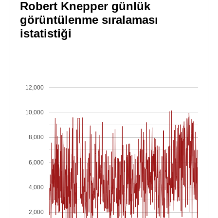
Robert Knepper günlük
görüntülenme sıralaması
istatistiği
12,000
10,000
8,000
6,000
4,000
2,000