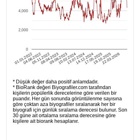
4,000
2,000
0
19.10.2025
01.01.2022
05.11.2022
09.09.2023
13.07.2024
17.05.2025
22.03.2026
04.06.2022
08.04.2023
10.02.2024
14.12.2024
* Düşük değer daha positif anlamdadır.
* BioRank değeri Biyografiler.com tarafından
kişilerin popülerlik derecelerine göre verilen bir
puandır. Her gün sonunda görüntülenme sayısına
göre çoktan aza biyografiler sıralanarak her bir
biyografi için günlük sıralama derecesi bulunur. Son
30 güne ait ortalama sıralama derecesine göre
kişilere ait biorank hesaplanır.