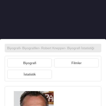
Biyografi
›
Biyografiler
›
Robert Knepper
› Biyografi İstatistiği
Biyografi
Filmler
İstatistik