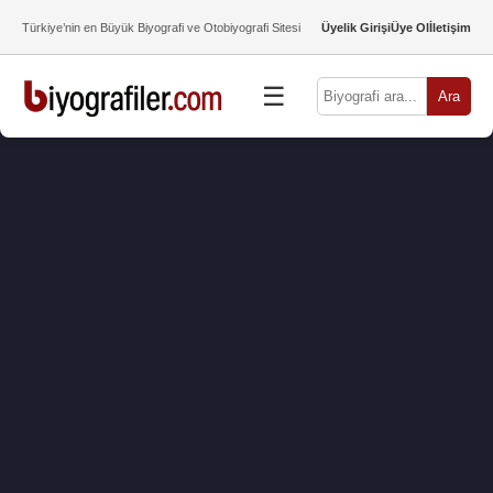
Türkiye’nin en Büyük Biyografi ve Otobiyografi Sitesi
Üyelik Girişi
Üye Ol
İletişim
☰
Ara