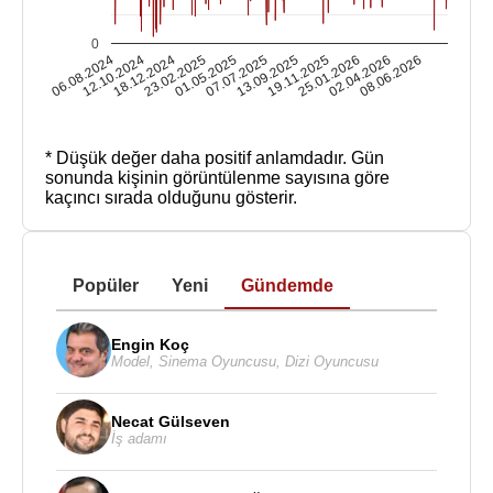
0
06.08.2024
12.10.2024
18.12.2024
23.02.2025
01.05.2025
07.07.2025
13.09.2025
19.11.2025
25.01.2026
02.04.2026
08.06.2026
* Düşük değer daha positif anlamdadır.
Gün
sonunda kişinin görüntülenme sayısına göre
kaçıncı sırada olduğunu gösterir.
Popüler
Yeni
Gündemde
Engin Koç
Model
,
Sinema Oyuncusu
,
Dizi Oyuncusu
Necat Gülseven
İş adamı