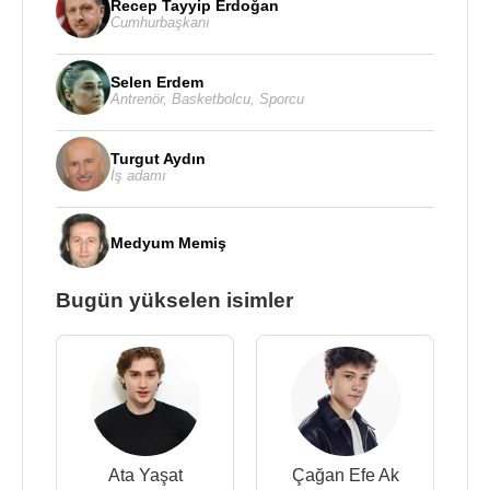
Recep Tayyip Erdoğan
Cumhurbaşkanı
Selen Erdem
Antrenör
,
Basketbolcu
,
Sporcu
Turgut Aydın
İş adamı
Medyum Memiş
Bugün yükselen isimler
Ata Yaşat
Çağan Efe Ak