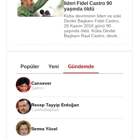
lideri Fidel Castro 90
yaşında öldü
Küba devriminin lideri ve eski
Devlet Başkanı Fidel Castro,
26 Kasım 2016 günü 90
yaşında öldü. Küba Devlet
Başkanı Raul Castro, devle...
Popüler
Yeni
Gündemde
Cansever
Şarkıcı
Recep Tayyip Erdoğan
Cumhurbaşkanı
Semra Yücel