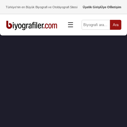
Türkiye’nin en Büyük Biyografi ve Otobiyografi Sitesi
Üyelik Girişi
Üye Ol
İletişim
☰
Ara