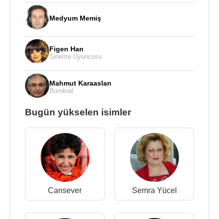
Medyum Memiş
Figen Han
Sinema Oyuncusu
Mahmut Karaaslan
Bürokrat
Bugün yükselen isimler
Cansever
Semra Yücel