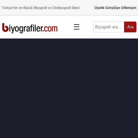
Türkiye’nin en Büyük Biyografi ve Otobiyografi Sitesi
Üyelik Girişi
Üye Ol
İletişim
☰
Ara