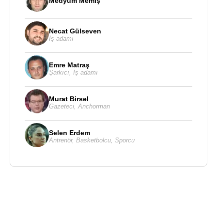
Medyum Memiş
Necat Gülseven
İş adamı
Emre Matraş
Şarkıcı
,
İş adamı
Murat Birsel
Gazeteci
,
Anchorman
Selen Erdem
Antrenör
,
Basketbolcu
,
Sporcu