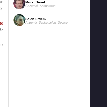
un
Murat Birsel
Gazeteci
,
Anchorman
yi
Selen Erdem
Antrenör
,
Basketbolcu
,
Sporcu
to
ak
ak
ik
yı
in
up
mış