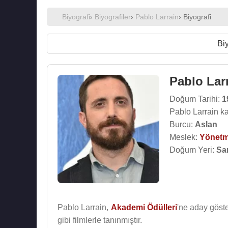
Biyografi
›
Biyografiler
›
Pablo Larrain
› Biyografi
Biy
Pablo Lar
Doğum Tarihi:
1
Pablo Larrain k
Burcu:
Aslan
Meslek:
Yönet
Doğum Yeri:
San
Pablo Larrain,
Akademi Ödülleri
'ne aday göst
gibi filmlerle tanınmıştır.