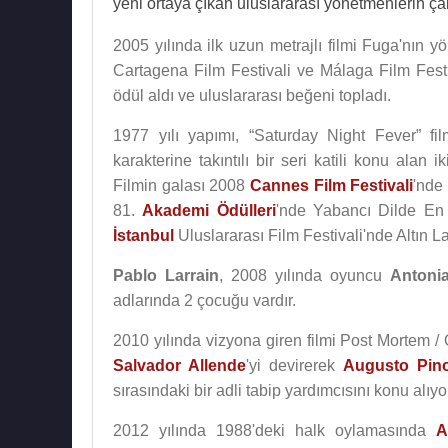
yeni ortaya çıkan uluslararası yönetmenlerin çal
2005 yılında ilk uzun metrajlı filmi Fuga'nın y
Cartagena Film Festivali ve Málaga Film Festiv
ödül aldı ve uluslararası beğeni topladı.
1977 yılı yapımı, “Saturday Night Fever” f
karakterine takıntılı bir seri katili konu alan
Filmin galası 2008
Cannes Film Festivali
'nde 
81.
Akademi Ödülleri
'nde Yabancı Dilde En 
İstanbul
Uluslararası Film Festivali'nde Altın 
Pablo Larrain
, 2008 yılında oyuncu
Antoni
adlarında 2 çocuğu vardır.
2010 yılında vizyona giren filmi Post Mortem / 
Salvador Allende
'yi devirerek
Augusto Pin
sırasındaki bir adli tabip yardımcısını konu alıyo
2012 yılında 1988'deki halk oylamasında
A