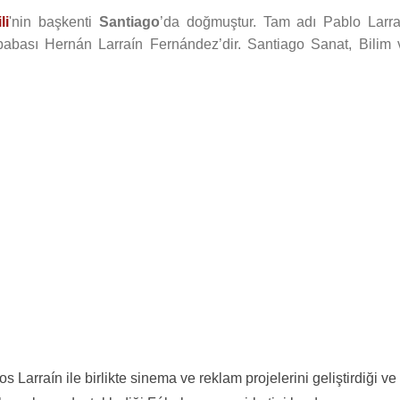
li
'nin başkenti
Santiago
’da doğmuştur. Tam adı Pablo Larra
babası Hernán Larraín Fernández’dir. Santiago Sanat, Bilim 
s Larraín ile birlikte sinema ve reklam projelerini geliştirdiği ve