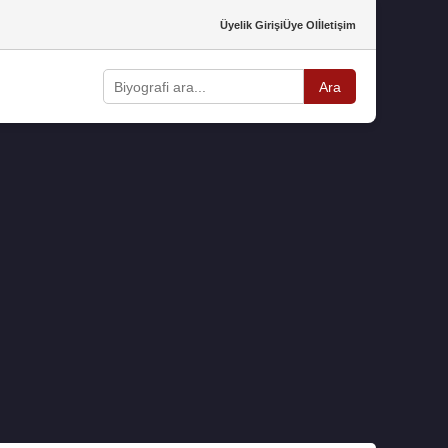
Üyelik Girişi
Üye Ol
İletişim
Ara