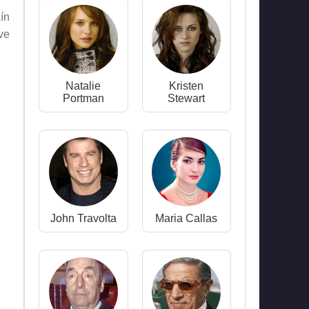
ín
ve
Natalie
Kristen
Portman
Stewart
John Travolta
Maria Callas