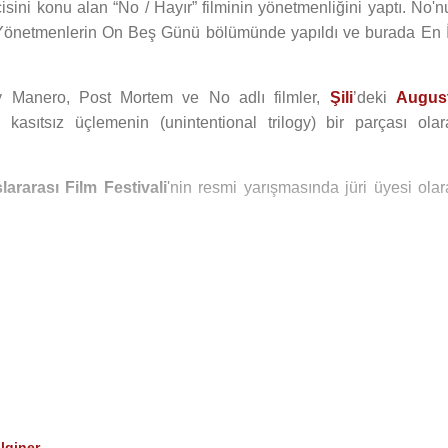
isini konu alan “No / Hayır” filminin yönetmenliğini yaptı. No'n
 Yönetmenlerin On Beş Günü bölümünde yapıldı ve burada En İ
ny Manero, Post Mortem ve No adlı filmler,
Şili
’deki
Augus
sıtsız üçlemenin (unintentional trilogy) bir parçası olar
ararası Film Festivali
'nin resmi yarışmasında jüri üyesi olar
ili
'nin gözlerden uzak bir sahil kasabasında yaşayan dört Katol
lin
Uluslararası Film Festivali'nde yapıldı ve burada Gümüş A
ablo Neruda
'nın sürgün yıllarını konu alan
Neruda
filmin
eter Sarsgaard
,
Greta Gerwig
,
Richard E. Grant
,
Billy Crud
şkanı
John F. Kennedy
ve
Aristotle Onassis
ile evlilikler yap
lginer
,