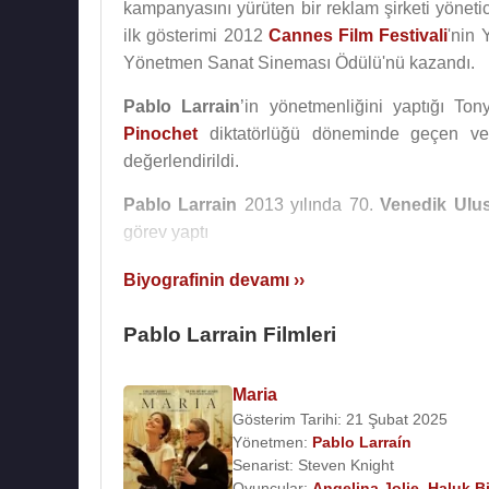
kampanyasını yürüten bir reklam şirketi yönetic
ilk gösterimi 2012
Cannes Film Festivali
'nin
Yönetmen Sanat Sineması Ödülü'nü kazandı.
Pablo Larrain
’in yönetmenliğini yaptığı To
Pinochet
diktatörlüğü döneminde geçen ve ka
değerlendirildi.
Pablo Larrain
2013 yılında 70.
Venedik Ulusl
görev yaptı
Pablo Larrain
'in bir sonraki filmi "The Club",
Ş
Biyografinin devamı ››
rahibi konu alıyor. Filmin ilk gösterimi 65.
Ber
Büyük Jüri Ödülü'nü kazandı.
Pablo Larrain Filmleri
2016 yılında Şilili ünlü şair ve politikacı
P
Maria
yönetmenliğini yaptı.
Gösterim Tarihi: 21 Şubat 2025
Yönetmen:
Pablo Larraín
2016 yılında başrollerinde
Natalie Portman
,
P
Senarist:
Steven Knight
ve
John Hurt
'un olduğu “Jackie” adlı,
ABD
.Ba
Oyuncular:
Angelina Jolie
,
Haluk Bi