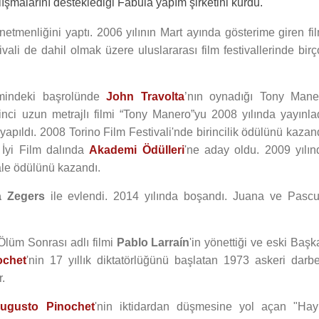
ışmalarını desteklediği Fábula yapım şirketini kurdu.
önetmenliğini yaptı. 2006 yılının Mart ayında gösterime giren fi
ali de dahil olmak üzere uluslararası film festivallerinde birç
ilmindeki başrolünde
John Travolta
’nın oynadığı Tony Mane
 ikinci uzun metrajlı filmi “Tony Manero”yu 2008 yılında yayınla
yapıldı. 2008 Torino Film Festivali'nde birincilik ödülünü kazan
İyi Film dalında
Akademi Ödülleri
'ne aday oldu. 2009 yılın
Lale ödülünü kazandı.
a Zegers
ile evlendi. 2014 yılında boşandı. Juana ve Pascu
Ölüm Sonrası adlı filmi
Pablo Larraín
'in yönettiği ve eski Baş
ochet
'nin 17 yıllık diktatörlüğünü başlatan 1973 askeri darbe
r.
ugusto Pinochet
'nin iktidardan düşmesine yol açan "Hayı