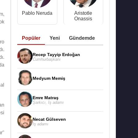
Pablo Neruda
Aristotle
lm,
Onassis
ok
Popüler
Yeni
Gündemde
ro
dı.
Recep Tayyip Erdoğan
dı.
Cumhurbaşkanı
da
Medyum Memiş
al
Emre Matraş
Şarkıcı
,
İş adamı
kan
si
Necat Gülseven
İş adamı
r"