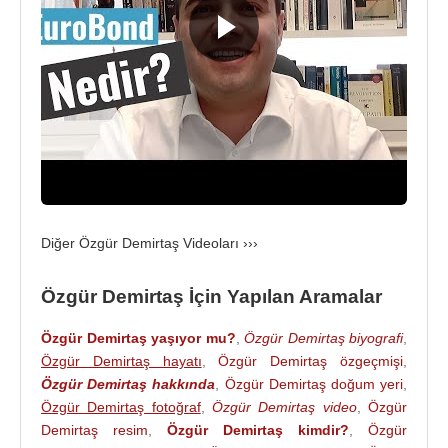
değerlendirmeleri sonucunda, ilk 20 içerisinde
gösterildi.
2010
yılında
Sabancı Üniversitesi
’den İşletme
Fakültesi Finans Kürsü Başkanlığı teklifi aldı.
2012
yılında bu teklifi kabul ederek yeni görevine başladı
ve profesör oldu. Aynı yıl içerisinde 100 Bin EURO
değerindeki
Marie Curie
Araştırma Fonunu almaya
hak kazandı.
Diğer Özgür Demirtaş Videoları ›››
Özgür Demirtaş ayrıca çeşitli gazete, dergi ve
televizyonlarda etkinliklere katılmakta, birçok
Özgür Demirtaş İçin Yapılan Aramalar
üniversitede ekonomi ve ülkenin içinde bulunduğu
ekonomik durumla ilgili seminerler vermektedir.
Özgür Demirtaş yaşıyor mu?
,
Özgür Demirtaş biyografi
,
Özgür Demirtaş hayatı
,
Özgür Demirtaş özgeçmişi
,
Prof. Dr. Özgür Demirtaş,
Sabancı Üniversitesi
Özgür Demirtaş hakkında
,
Özgür Demirtaş doğum yeri
,
altında kurulan Finans Mükemmeliyet Merkezi
Özgür Demirtaş fotoğraf
,
Özgür Demirtaş video
,
Özgür
(Center of Excellence in Finance) Kurucu
Demirtaş resim
,
Özgür Demirtaş kimdir?
,
Özgür
Başkanlığı, Türkiye’nin önde gelen bankalarından