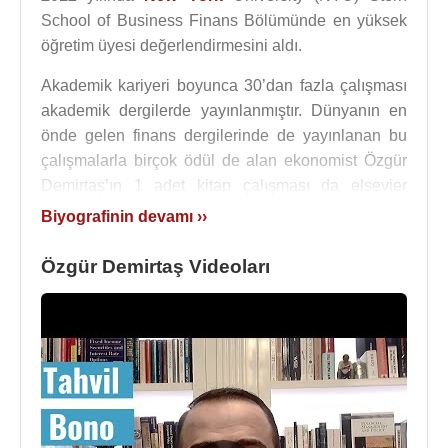
School of Business Finans Bölümünde en yüksek
öğretim üyesi değerlendirmesini aldı.
Akademik kariyeri boyunca 30’dan fazla çalışması
akademik dergilerde yayınlanmıştır. Dünyanın en
önde gelen finans dergilerinde de yayınlanan bu
çalışmalarla birçok ödül de alan ekonomist Özgür
Demirtaş’ın 1 adet kitap çalışması da elsevier
tarafından basılmıştır.
Biyografinin devamı ››
31 yaşında
New York
Şehir Üniversitesinde Doçent
Özgür Demirtaş Videoları
unvanı alan başarılı akademisyen ayrıca bu
üniversitede yaptığı başarılı çalışmalar sayesinde
TENÜR ( Ömrü boyunca üniversite bünyesinde
çalışma) hakkı kazanmıştır.
2010
yılında, öğretim alanında,
ABD
,
İngiltere
,
Kanada
ve
İskoçya
'da 1 milyon profesör arasında
yapılan 10 milyonu aşkın öğrencinin