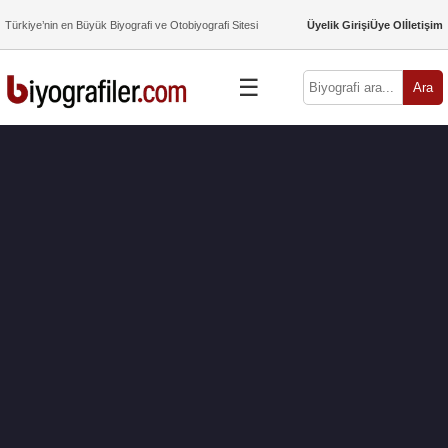
Türkiye’nin en Büyük Biyografi ve Otobiyografi Sitesi
Üyelik Girişi
Üye Ol
İletişim
☰
Ara