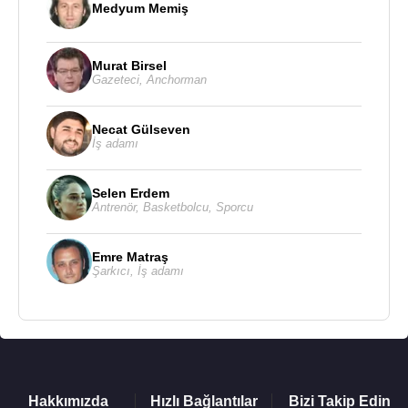
Medyum Memiş
Kaynak:Biyografiler.com
Murat Birsel
Gazeteci
,
Anchorman
Necat Gülseven
İş adamı
Selen Erdem
Antrenör
,
Basketbolcu
,
Sporcu
Emre Matraş
Şarkıcı
,
İş adamı
Hakkımızda
Hızlı Bağlantılar
Bizi Takip Edin