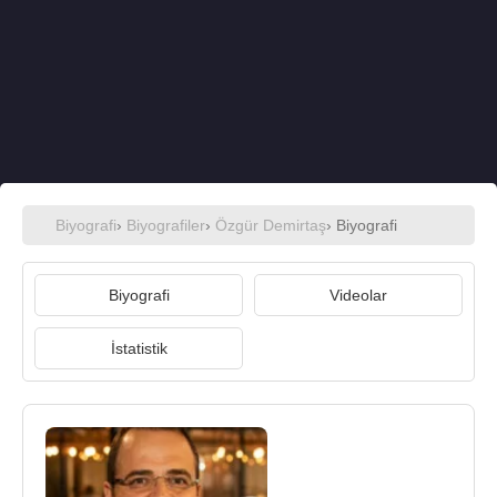
Biyografi
›
Biyografiler
›
Özgür Demirtaş
› Biyografi
Biyografi
Videolar
İstatistik