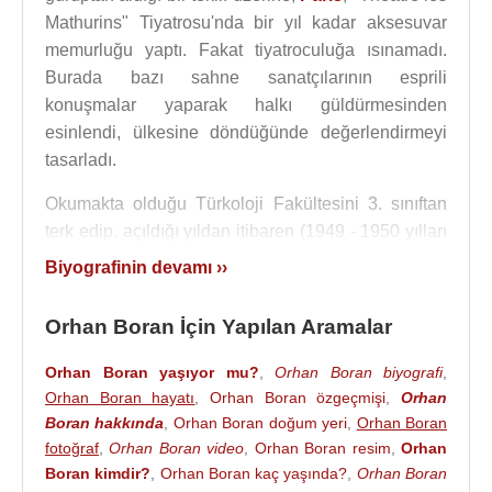
Mathurins" Tiyatrosu'nda bir yıl kadar aksesuvar
memurluğu yaptı. Fakat tiyatroculuğa ısınamadı.
Burada bazı sahne sanatçılarının esprili
konuşmalar yaparak halkı güldürmesinden
esinlendi, ülkesine döndüğünde değerlendirmeyi
tasarladı.
Okumakta olduğu Türkoloji Fakültesini 3. sınıftan
terk edip, açıldığı yıldan itibaren (1949 - 1950 yılları
arasında)
İstanbul Radyosu
temsil yayınlarında
Biyografinin devamı ››
Ekrem Reşit Rey
'in asistanı olarak ve temsil
yayınları rejisörlüğü görevi yaptı.
Orhan Boran
'ın,
Orhan Boran İçin Yapılan Aramalar
1950 yılında, Elmadağ'da açılan Kervansaray gece
kulübünde, sanatçıların sahne sırasını organize
Orhan Boran yaşıyor mu?
,
Orhan Boran biyografi
,
etmek üzere bir ek iş kabul etmesi sorun yarattı. O
Orhan Boran hayatı
,
Orhan Boran özgeçmişi
,
Orhan
sırada radyoda 125 lira aylık alan Boran, gecede 40
Boran hakkında
,
Orhan Boran doğum yeri
,
Orhan Boran
fotoğraf
,
Orhan Boran video
,
Orhan Boran resim
,
Orhan
lirayı duyunca teklifi kabul eder. İstanbul Radyosu
Boran kimdir?
,
Orhan Boran kaç yaşında?
,
Orhan Boran
yönetimi, kendi kadrosunda bulunan bir sanatçının