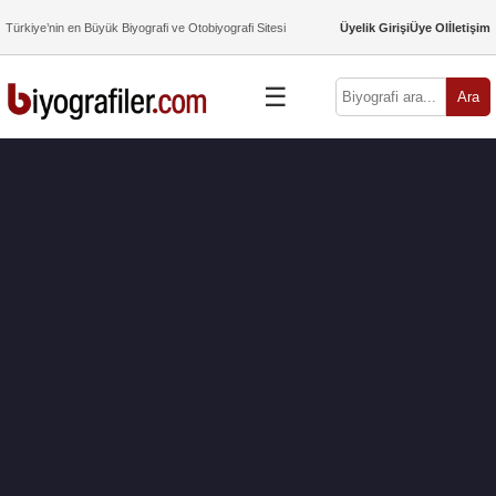
Türkiye’nin en Büyük Biyografi ve Otobiyografi Sitesi
Üyelik Girişi
Üye Ol
İletişim
☰
Ara