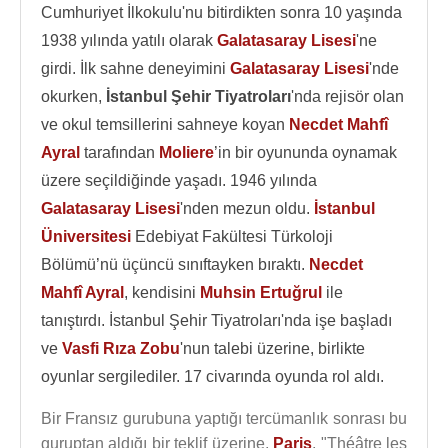
Cumhuriyet İlkokulu'nu bitirdikten sonra 10 yaşında
1938 yılında yatılı olarak
Galatasaray Lisesi
'ne
girdi. İlk sahne deneyimini
Galatasaray Lisesi
'nde
okurken,
İstanbul Şehir Tiyatroları
'nda rejisör olan
ve okul temsillerini sahneye koyan
Necdet Mahfî
Ayral
tarafından
Moliere
’in bir oyununda oynamak
üzere seçildiğinde yaşadı. 1946 yılında
Galatasaray Lisesi
'nden mezun oldu.
İstanbul
Üniversitesi
Edebiyat Fakültesi Türkoloji
Bölümü’nü üçüncü sınıftayken bıraktı.
Necdet
Mahfî Ayral
, kendisini
Muhsin Ertuğrul
ile
tanıştırdı. İstanbul Şehir Tiyatroları'nda işe başladı
ve
Vasfi Rıza Zobu
'nun talebi üzerine, birlikte
oyunlar sergilediler. 17 civarında oyunda rol aldı.
Bir Fransız gurubuna yaptığı tercümanlık sonrası bu
guruptan aldığı bir teklif üzerine,
Paris
, "Théâtre les