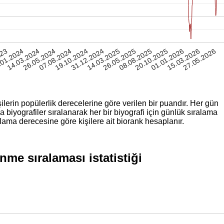
20.10.2025
.01.2024
31.12.2024
14.03.2024
01.01.2026
14.03.2025
15.03.2026
26.05.2024
26.05.2025
27.05.2026
07.08.2024
08.08.2025
023
19.10.2024
ilerin popülerlik derecelerine göre verilen bir puandır. Her gün
iyografiler sıralanarak her bir biyografi için günlük sıralama
lama derecesine göre kişilere ait biorank hesaplanır.
e sıralaması istatistiği