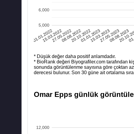
6,000
5,000
01
15.03.2022
15.03.2023
27.05.2022
27.05.2023
08.08.2022
08.08.2023
20.10.2022
20.10.2
01.01.2022
01.01.2023
* Düşük değer daha positif anlamdadır.
* BioRank değeri Biyografiler.com tarafından kiş
sonunda görüntülenme sayısına göre çoktan aza b
derecesi bulunur. Son 30 güne ait ortalama sıra
Omar Epps günlük görüntülenm
12,000