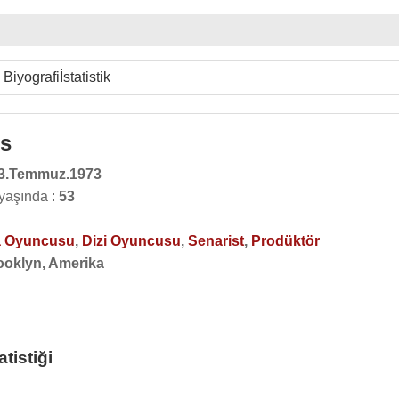
Biyografi
İstatistik
s
3.Temmuz.1973
yaşında :
53
 Oyuncusu
,
Dizi Oyuncusu
,
Senarist
,
Prodüktör
ooklyn, Amerika
tistiği