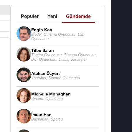
Popüler
Yeni
Gündemde
Engin Koç
Model
,
Sinema Oyuncusu
,
Dizi
Oyuncusu
Tilbe Saran
Tiyatro Oyuncusu
,
Sinema Oyuncusu
,
Dizi Oyuncusu
,
Dublaj Sanatçısı
Atakan Özyurt
Youtuber
,
Sinema Oyuncusu
Michelle Monaghan
Sinema Oyuncusu
İmran Han
Başbakan
,
Sporcu