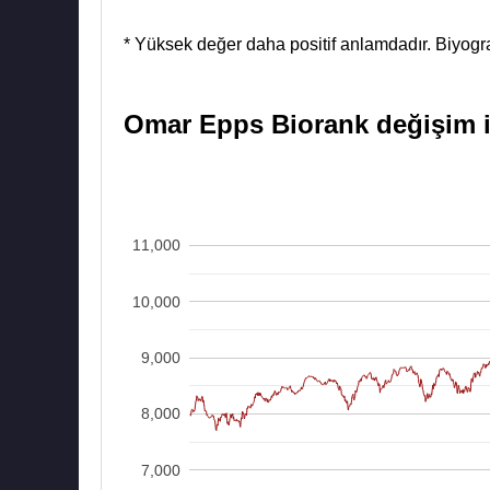
* Yüksek değer daha positif anlamdadır. Biyograf
Omar Epps Biorank değişim is
11,000
10,000
9,000
8,000
7,000