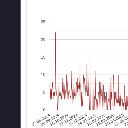
25
20
15
10
5
0
07.08.2024
15.02.2025
14.01.2025
13.12.2024
23
11.11.2024
22.05.2
10.10.2024
20.04.2025
08.09.2024
19.03.2025