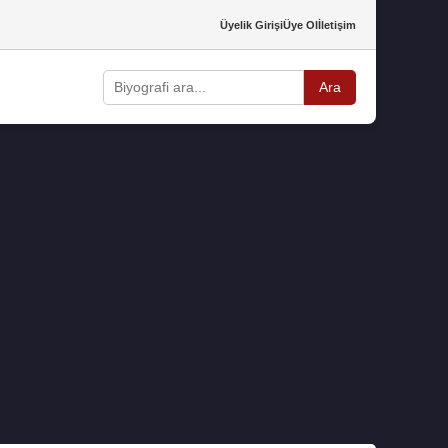
Üyelik Girişi
Üye Ol
İletişim
Ara