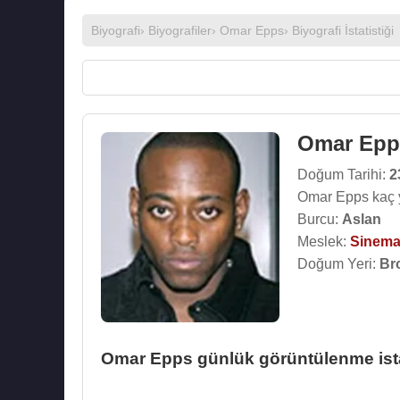
Biyografi
›
Biyografiler
›
Omar Epps
› Biyografi İstatistiği
Omar Epp
Doğum Tarihi:
2
Omar Epps kaç 
Burcu:
Aslan
Meslek:
Sinema
Doğum Yeri:
Br
Omar Epps günlük görüntülenme ista