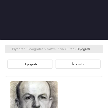
Biyografi
›
Biyografiler
›
Nazmi Ziya Güran
› Biyografi
Biyografi
İstatistik