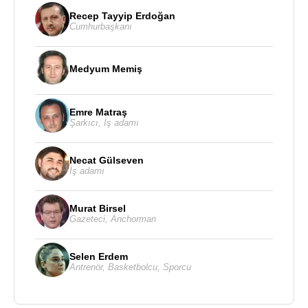
özelliği de hiç sigara içmeyip pipoyu ağzından
Recep Tayyip Erdoğan
düşürmemesidir.
Cumhurbaşkanı
Nazmi Ziya Güran,
1931
yılında milletvekili
seçimlerinde bağımsız olarak
Medyum Memiş
İstanbul
’dan
adaylığını koydu.Ama seçilemedi.
Emre Matraş
Nazmi Ziya Güran,
Fransa
’da 1911 yılında resim
Şarkıcı
,
İş adamı
atölyesi arkadaşı
Marcelle Chevalier
ile evlendi.
Cenan ve Mihriban adlı İki kızı oldu.
Necat Gülseven
İş adamı
Nazmi Ziya Güran
, 11 Eylül
1937
tarihinde
İstanbul
’da 56 yaşında ölmüştür.
Murat Birsel
Gazeteci
,
Anchorman
Kaynak:Biyografiler.com
Selen Erdem
Antrenör
,
Basketbolcu
,
Sporcu