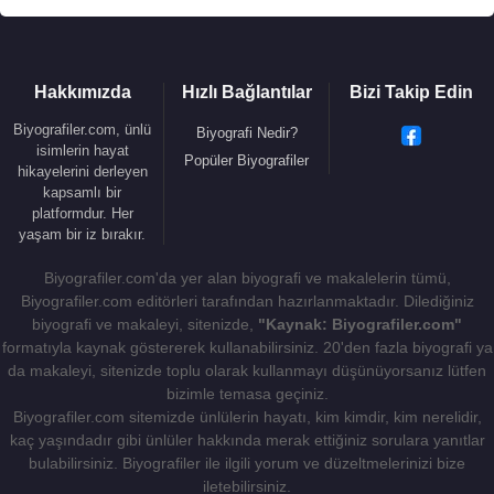
Hakkımızda
Hızlı Bağlantılar
Bizi Takip Edin
Biyografiler.com, ünlü
Biyografi Nedir?
isimlerin hayat
Popüler Biyografiler
hikayelerini derleyen
kapsamlı bir
platformdur. Her
yaşam bir iz bırakır.
Biyografiler.com'da yer alan biyografi ve makalelerin tümü,
Biyografiler.com editörleri tarafından hazırlanmaktadır. Dilediğiniz
biyografi ve makaleyi, sitenizde,
"Kaynak: Biyografiler.com"
formatıyla kaynak göstererek kullanabilirsiniz. 20'den fazla biyografi ya
da makaleyi, sitenizde toplu olarak kullanmayı düşünüyorsanız lütfen
bizimle temasa geçiniz.
Biyografiler.com sitemizde ünlülerin hayatı, kim kimdir, kim nerelidir,
kaç yaşındadır gibi ünlüler hakkında merak ettiğiniz sorulara yanıtlar
bulabilirsiniz. Biyografiler ile ilgili yorum ve düzeltmelerinizi bize
iletebilirsiniz.