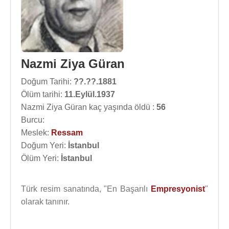
Nazmi Ziya Güran
Doğum Tarihi:
??.??.1881
Ölüm tarihi:
11.Eylül.1937
Nazmi Ziya Güran kaç yaşında öldü :
56
Burcu:
Meslek:
Ressam
Doğum Yeri:
İstanbul
Ölüm Yeri:
İstanbul
Türk resim sanatında, "En Başarılı
Empresyonist
"
olarak tanınır.