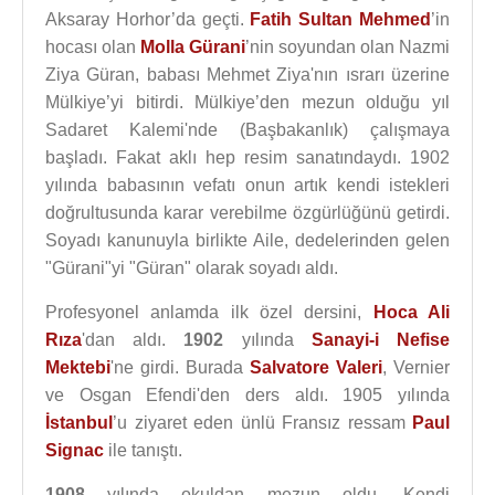
Aksaray Horhor’da geçti.
Fatih Sultan Mehmed
’in
hocası olan
Molla Gürani
’nin soyundan olan Nazmi
Ziya Güran, babası Mehmet Ziya'nın ısrarı üzerine
Mülkiye’yi bitirdi. Mülkiye’den mezun olduğu yıl
Sadaret Kalemi'nde (Başbakanlık) çalışmaya
başladı. Fakat aklı hep resim sanatındaydı. 1902
yılında babasının vefatı onun artık kendi istekleri
doğrultusunda karar verebilme özgürlüğünü getirdi.
Soyadı kanunuyla birlikte Aile, dedelerinden gelen
"Gürani"yi "Güran" olarak soyadı aldı.
Profesyonel anlamda ilk özel dersini,
Hoca Ali
Rıza
'dan aldı.
1902
yılında
Sanayi-i Nefise
Mektebi
'ne girdi. Burada
Salvatore Valeri
, Vernier
ve Osgan Efendi'den ders aldı. 1905 yılında
İstanbul
’u ziyaret eden ünlü Fransız ressam
Paul
Signac
ile tanıştı.
1908
yılında okuldan mezun oldu. Kendi