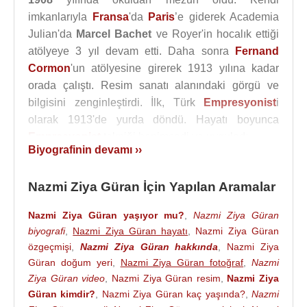
imkanlarıyla
Fransa
'da
Paris
’e giderek Academia
Julian'da
Marcel Bachet
ve Royer'in hocalık ettiği
atölyeye 3 yıl devam etti. Daha sonra
Fernand
Cormon
'un atölyesine girerek 1913 yılına kadar
orada çalıştı. Resim sanatı alanındaki görgü ve
bilgisini zenginleştirdi. İlk, Türk
Empresyonist
i
olarak 1913'de yurda döndü. Hayatı boyunca
Empresyonist
tekniği benimsedi ve uyguladı.
Biyografinin devamı ››
Nazmi Ziya Güran
, 1913 yılında
Türkiye
’ye
dönünce Akademi kadrosuna alındı. Önceleri
Nazmi Ziya Güran İçin Yapılan Aramalar
İzmir
'de öğretmenliklerde bulundu. İlki 1918-1921
ve ikincisi 1925-1927 tarihleri arasında olmak üzere
Nazmi Ziya Güran yaşıyor mu?
,
Nazmi Ziya Güran
biyografi
,
Nazmi Ziya Güran hayatı
,
Nazmi Ziya Güran
iki kez Güzel Sanatlar Akademisinde müdürlük
özgeçmişi
,
Nazmi Ziya Güran hakkında
,
Nazmi Ziya
yaptı. 1926 yılında, resim eğitiminde bulunan
Güran doğum yeri
,
Nazmi Ziya Güran fotoğraf
,
Nazmi
gençlerin çalışmalarını izlemek maksadıyla
Paris
'e
Ziya Güran video
,
Nazmi Ziya Güran resim
,
Nazmi Ziya
gönderildi. Bu görevi bir yıl sürdü.
Güran kimdir?
,
Nazmi Ziya Güran kaç yaşında?
,
Nazmi