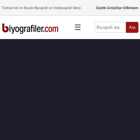
Türkiye’nin en Büyük Biyografi ve Otobiyografi Sitesi
Üyelik Girişi
Üye Ol
İletişim
☰
Ara