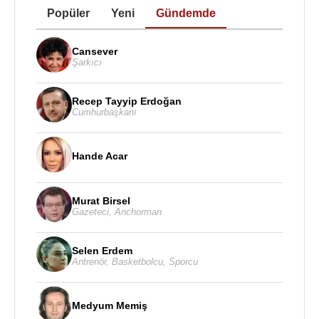
Popüler
Yeni
Gündemde
Cansever
Şarkıcı
Recep Tayyip Erdoğan
Cumhurbaşkanı
Hande Acar
Murat Birsel
Gazeteci
,
Anchorman
Selen Erdem
Antrenör
,
Basketbolcu
,
Sporcu
Medyum Memiş