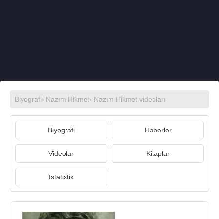
Biyografi
›
Nazım Hikmet
›
Nazım Hikmet videoları
Biyografi
Haberler
Videolar
Kitaplar
İstatistik