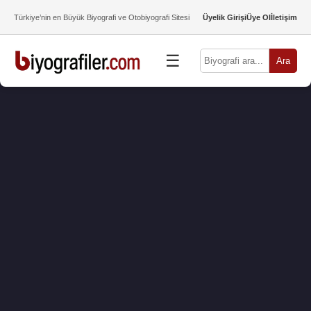
Türkiye’nin en Büyük Biyografi ve Otobiyografi Sitesi
Üyelik Girişi
Üye Ol
İletişim
☰
Ara