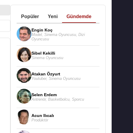
Popüler
Yeni
Gündemde
Engin Koç
Model
,
Sinema Oyuncusu
,
Dizi
Oyuncusu
Sibel Kekilli
Sinema Oyuncusu
Atakan Özyurt
Youtuber
,
Sinema Oyuncusu
Selen Erdem
Antrenör
,
Basketbolcu
,
Sporcu
Acun Ilıcalı
Prodüktör