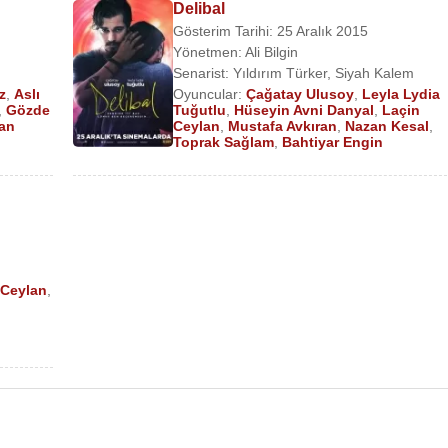
Delibal
Gösterim Tarihi: 25 Aralık 2015
Yönetmen:
Ali Bilgin
Senarist:
Yıldırım Türker
,
Siyah Kalem
z
,
Aslı
Oyuncular:
Çağatay Ulusoy
,
Leyla Lydia
,
Gözde
Tuğutlu
,
Hüseyin Avni Danyal
,
Laçin
an
Ceylan
,
Mustafa Avkıran
,
Nazan Kesal
,
Toprak Sağlam
,
Bahtiyar Engin
 Ceylan
,