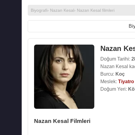
Biyografi
›
Nazan Kesal
›
Nazan Kesal filmleri
Biy
Nazan Kes
Doğum Tarihi:
2
Nazan Kesal ka
Burcu:
Koç
Meslek:
Tiyatr
Doğum Yeri:
Kö
Nazan Kesal Filmleri