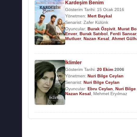
Kardeşim Benim
Gösterim Tarihi: 15 Ocak 2016
Yönetmen:
Mert Baykal
Senarist:
Zafer Külünk
Oyuncular:
Burak Özçivit
,
Murat Bo
Enver
,
Burak Satıbol
,
Ferdi Sancar
Mutluer
,
Nazan Kesal
,
Ahmet Gülh
İklimler
Gösterim Tarihi:
20 Ekim
2006
Yönetmen:
Nuri Bilge Ceylan
Senarist:
Nuri Bilge Ceylan
Oyuncular:
Ebru Ceylan
,
Nuri Bilge
Nazan Kesal
,
Mehmet Eryılmaz