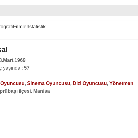
ografi
Filmler
İstatistik
al
8.Mart.1969
ç yaşında :
57
o Oyuncusu
,
Sinema Oyuncusu
,
Dizi Oyuncusu
,
Yönetmen
prübaşı ilçesi, Manisa