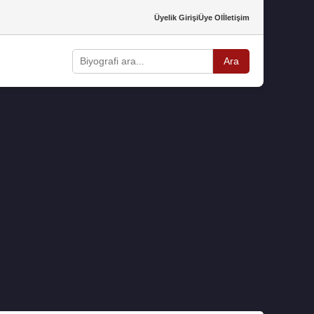
Üyelik Girişi
Üye Ol
İletişim
Ara