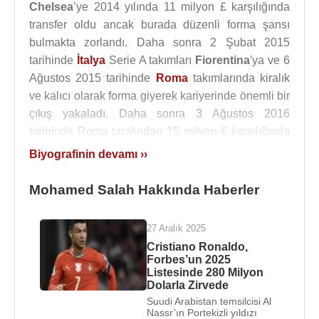
Chelsea
’ye 2014 yılında 11 milyon £ karşılığında
transfer oldu ancak burada düzenli forma şansı
bulmakta zorlandı. Daha sonra 2 Şubat 2015
tarihinde
İtalya
Serie A takımları
Fiorentina
'ya ve 6
Ağustos 2015 tarihinde
Roma
takımlarında kiralık
ve kalıcı olarak forma giyerek kariyerinde önemli bir
çıkış yakaladı. Daha sonra 3 Ağustos 2016
tarihinde Roma tarafından 15 milyon € karşılığında
bonservis bedeliyle satın alındı. 6 Kasım 2016
Biyografinin devamı ››
tarihinde Bologna karşısında hat-trick yaptı. 2016-
2017 sezonunda gösterdiği istikrarlı maç
Mohamed Salah Hakkında Haberler
kazandıran performansı sayesinde takımı ligi 2.
sırada bitirdi.
27 Aralık 2025
Cristiano Ronaldo,
22 Haziran 2017 tarihinde 36.9 milyon £ bedel ile
Forbes’un 2025
İngiltere
takımı
Liverpool
’a transfer olan
Listesinde 280 Milyon
Mohamed Salah
, kariyerinin zirvesine ulaştı.
Dolarla Zirvede
Suudi Arabistan temsilcisi Al
İngiltere'ye ikinci gelişinde kendi mevkiinden
Nassr’ın Portekizli yıldızı