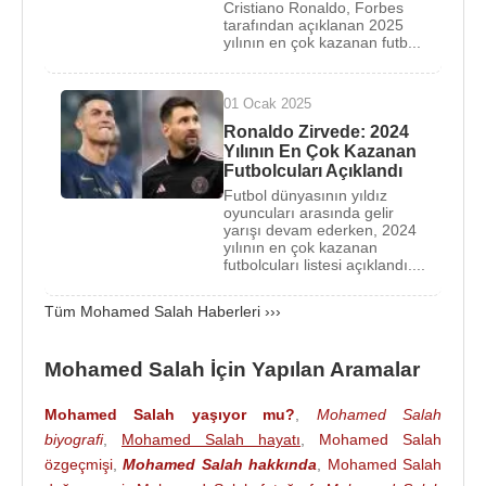
forvete evrildi ve takımın merkez oyuncusu oldu. İlk
Cristiano Ronaldo, Forbes
tarafından açıklanan 2025
sezonu için gol rekoru kırdı.
Jürgen Klopp
yılının en çok kazanan futb...
yönetiminde takımın en önemli oyuncularından biri
haline geldi ve
Premier League
ile
UEFA
01 Ocak 2025
Champions League başta olmak üzere birçok
Ronaldo Zirvede: 2024
önemli başarı kazandı. Attığı goller ve kırdığı
Yılının En Çok Kazanan
rekorlarla kulüp tarihine geçti. Premier Lig tarihinde
Futbolcuları Açıklandı
bir sezonda Premier League Ayın Futbolcusu
Futbol dünyasının yıldız
oyuncuları arasında gelir
Ödülü'nü 3 kez alan ilk futbolcu oldu. Salah, 2017-
yarışı devam ederken, 2024
2018 sezonunda sezonun ilk 11'inde yer aldı ve
yılının en çok kazanan
futbolcuları listesi açıklandı....
sezonun en iyi futbolcusu seçildi.
Tüm Mohamed Salah Haberleri ›››
Millî takım düzeyinde de
Mısır
’ı temsil eden
Mohamed Salah
, ülkesinin en önemli spor
Mohamed Salah İçin Yapılan Aramalar
figürlerinden biri olarak kabul edilmektedir. Hem
saha içindeki başarıları hem de mütevazı kişiliği ile
Mohamed Salah yaşıyor mu?
,
Mohamed Salah
dünya genelinde büyük bir hayran kitlesine sahiptir.
biyografi
,
Mohamed Salah hayatı
,
Mohamed Salah
özgeçmişi
,
Mohamed Salah hakkında
,
Mohamed Salah
Mohamed Salah
, 2013 yılında Magi Salah ile