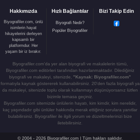
formayı giyecek.
Hakkımızda
Hızlı Bağlantılar
Bizi Takip Edin
Altyapı kariyeri
:
Biyografiler.com, ünlü
Biyografi Nedir?
2006-2010 - El-Mukâvilûn'ül-Arab
isimlerin hayat
Popüler Biyografiler
hikayelerini derleyen
Profesyonel Futbol Kariyeri
:
kapsamlı bir
2010-2012 - El-Mukâvilûn'ül-Arab
platformdur. Her
yaşam bir iz bırakır.
2012-2014 - Basel
2014-2016 - Chelsea
Biyografiler.com'da yer alan biyografi ve makalelerin tümü,
2015-2015 - Fiorentina (kiralık)
Biyografiler.com editörleri tarafından hazırlanmaktadır. Dilediğiniz
2015-2016 - Roma (kiralık)
biyografi ve makaleyi, sitenizde,
"Kaynak: Biyografiler.com"
formatıyla kaynak göstererek kullanabilirsiniz. 20'den fazla biyografi ya
2016-2017 - Roma
da makaleyi, sitenizde toplu olarak kullanmayı düşünüyorsanız lütfen
2017-2026 - Liverpool
bizimle temasa geçiniz.
2026------ - Trabzonspor
Biyografiler.com sitemizde ünlülerin hayatı, kim kimdir, kim nerelidir,
kaç yaşındadır gibi ünlüler hakkında merak ettiğiniz sorulara yanıtlar
Millî takım kariyeri
bulabilirsiniz. Biyografiler ile ilgili yorum ve düzeltmelerinizi bize
2009-2011 - Mısır U-20
iletebilirsiniz.
2010-2012 - Mısır U-23
2011- ------ - Mısır
© 2004 - 2026 Biyografiler.com | Tüm hakları saklıdır.