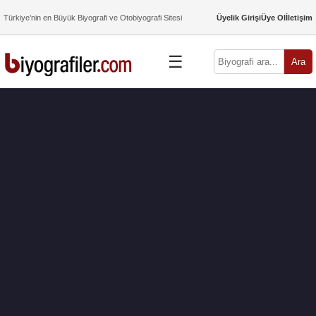
Türkiye’nin en Büyük Biyografi ve Otobiyografi Sitesi
Üyelik Girişi
Üye Ol
İletişim
☰
Ara