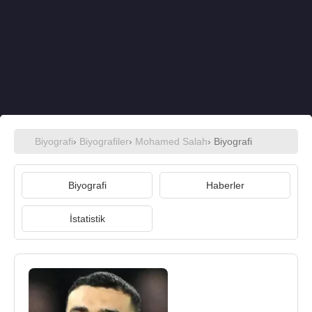
Biyografi
›
Biyografiler
›
Mohamed Salah
› Biyografi
Biyografi
Haberler
İstatistik