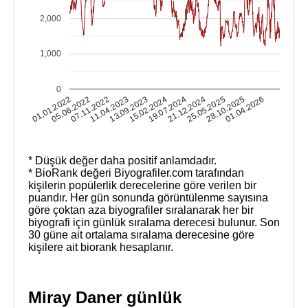
2,000
1,000
0
01.04.2026
05.06.2022
28.10.2025
01.01.2022
25.05.2025
21.12.2024
19.07.2024
15.02.2024
13.09.2023
11.04.2023
07.11.2022
* Düşük değer daha positif anlamdadır.
* BioRank değeri Biyografiler.com tarafından
kişilerin popülerlik derecelerine göre verilen bir
puandır. Her gün sonunda görüntülenme sayısına
göre çoktan aza biyografiler sıralanarak her bir
biyografi için günlük sıralama derecesi bulunur. Son
30 güne ait ortalama sıralama derecesine göre
kişilere ait biorank hesaplanır.
Miray Daner günlük