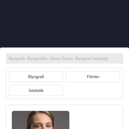
Biyografi
›
Biyografiler
›
Miray Daner
› Biyografi İstatistiği
Biyografi
Filmler
İstatistik