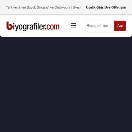
Türkiye’nin en Büyük Biyografi ve Otobiyografi Sitesi
Üyelik Girişi
Üye Ol
İletişim
☰
Ara