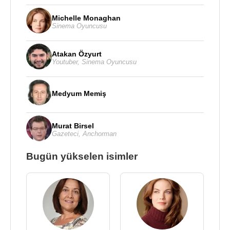
Michelle Monaghan
Sinema Oyuncusu
Atakan Özyurt
Youtuber
,
Sinema Oyuncusu
Medyum Memiş
Murat Birsel
Gazeteci
,
Anchorman
Bugün yükselen isimler