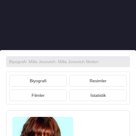
Biyografi
›
Milla Jovovich
›
Milla Jovovich filmleri
Biyografi
Resimler
Filmler
İstatistik