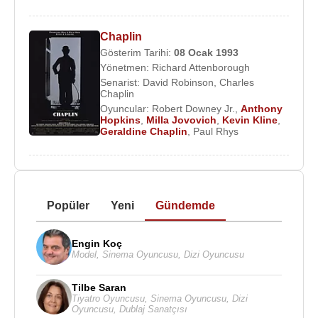
Chaplin
Gösterim Tarihi:
08 Ocak
1993
Yönetmen:
Richard Attenborough
Senarist:
David Robinson
,
Charles
Chaplin
Oyuncular:
Robert Downey Jr.
,
Anthony
Hopkins
,
Milla Jovovich
,
Kevin Kline
,
Geraldine Chaplin
,
Paul Rhys
Popüler
Yeni
Gündemde
Engin Koç
Model
,
Sinema Oyuncusu
,
Dizi Oyuncusu
Tilbe Saran
Tiyatro Oyuncusu
,
Sinema Oyuncusu
,
Dizi
Oyuncusu
,
Dublaj Sanatçısı