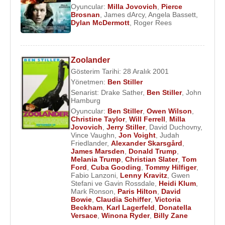
Oyuncular:
Milla Jovovich
,
Pierce
Brosnan
,
James dArcy
,
Angela Bassett
,
Dylan McDermott
,
Roger Rees
Zoolander
Gösterim Tarihi: 28 Aralık 2001
Yönetmen:
Ben Stiller
Senarist:
Drake Sather
,
Ben Stiller
,
John
Hamburg
Oyuncular:
Ben Stiller
,
Owen Wilson
,
Christine Taylor
,
Will Ferrell
,
Milla
Jovovich
,
Jerry Stiller
,
David Duchovny
,
Vince Vaughn
,
Jon Voight
,
Judah
Friedlander
,
Alexander Skarsgård
,
James Marsden
,
Donald Trump
,
Melania Trump
,
Christian Slater
,
Tom
Ford
,
Cuba Gooding
,
Tommy Hilfiger
,
Fabio Lanzoni
,
Lenny Kravitz
,
Gwen
Stefani ve Gavin Rossdale
,
Heidi Klum
,
Mark Ronson
,
Paris Hilton
,
David
Bowie
,
Claudia Schiffer
,
Victoria
Beckham
,
Karl Lagerfeld
,
Donatella
Versace
,
Winona Ryder
,
Billy Zane