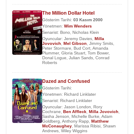
The Million Dollar Hotel
Gösterim Tarihi:
03 Kasım
2000
Yönetmen:
Wim Wenders
Senarist:
Bono
,
Nicholas Klein
Oyuncular:
Jeremy Davies
,
Milla
Jovovich
,
Mel Gibson
,
Jimmy Smits
,
Peter Stormare
,
Bud Cort
,
Amanda
Plummer
,
Gloria Stuart
,
Tom Bower
,
Donal Logue
,
Julian Sands
,
Conrad
Roberts
Dazed and Confused
Gösterim Tarihi:
Yönetmen:
Richard Linklater
Senarist:
Richard Linklater
Oyuncular:
Jason London
,
Rory
Cochrane
,
Ben Affleck
,
Milla Jovovich
,
Sasha Jenson
,
Michelle Burke
,
Adam
Goldberg
,
Anthony Rapp
,
Matthew
McConaughey
,
Marissa Ribisi
,
Shawn
Andrews
,
Wiley Wiggins