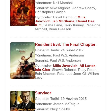
Yönetmen:
Neil Marshall
Senarist:
Mike Mignola
,
Andrew Cosby
,
Christopher Golden
Oyuncular:
David Harbour
,
Milla
Jovovich
,
Ian McShane
,
Daniel Dae
Kim
,
Sasha Lane
,
Terry Kinney
,
Penelope
Mitchell
,
Brian Gleeson
Resident Evil: The Final Chapter
Gösterim Tarihi: 24 Şubat 2017
Yönetmen:
Paul W.S. Anderson
Senarist:
Paul W.S. Anderson
Oyuncular:
Milla Jovovich
,
Ali Larter
,
Iain Glen
,
Shawn Roberts
,
Ruby Rose
,
Eoin Macken
,
Rola
,
Lee Joon-Gi
,
William
Levy
Survivor
Gösterim Tarihi: 19 Haziran 2015
Yönetmen:
James McTeigue
Senarist:
Philip Shelby