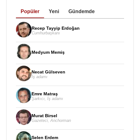
Popüler
Yeni
Gündemde
Recep Tayyip Erdoğan
Cumhurbaşkanı
Medyum Memiş
Necat Gülseven
İş adamı
Emre Matraş
Şarkıcı
,
İş adamı
Murat Birsel
Gazeteci
,
Anchorman
Selen Erdem