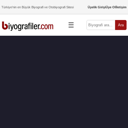
Türkiye’nin en Büyük Biyografi ve Otobiyografi Sitesi
Üyelik Girişi
Üye Ol
İletişim
☰
Ara