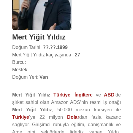
Mert Yiğit Yıldız
Doğum Tarihi:
??.??.1999
Mert Yiğit Yıldız kaç yaşında :
27
Burcu:
Meslek:
Doğum Yeri:
Van
Mert Yiğit Yıldız
Türkiye
,
İngiltere
ve
ABD
'de
şirket sahibi olan Amazon ADS’nin resmi iş ortağı
Mert Yiğit Yıldız
, 50.000 mezun kursiyeri ile
Türkiye
’ye 22 milyon
Dolar
dan fazla kazanç
sağlıyor. Girişimci ruhuyla eğitim, danışmanlık ve
Arge gibi sektörlerde liderlik yapan Yıldız,