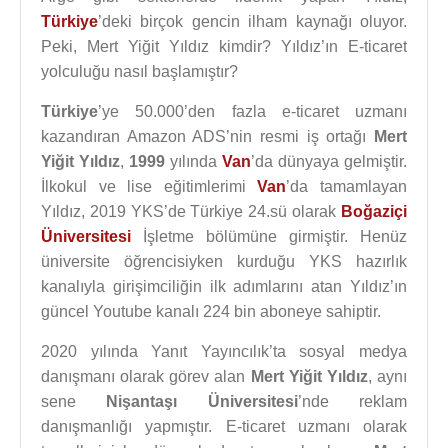
Türkiye
’deki birçok gencin ilham kaynağı oluyor.
Peki, Mert Yiğit Yıldız kimdir? Yıldız’ın E-ticaret
yolculuğu nasıl başlamıştır?
Türkiye
’ye 50.000’den fazla e-ticaret uzmanı
kazandıran Amazon ADS’nin resmi iş ortağı
Mert
Yiğit Yıldız
,
1999
yılında
Van
’da dünyaya gelmiştir.
İlkokul ve lise eğitimlerimi
Van
’da tamamlayan
Yıldız, 2019 YKS’de Türkiye 24.sü olarak
Boğaziçi
Üniversitesi
İşletme bölümüne girmiştir. Henüz
üniversite öğrencisiyken kurduğu YKS hazırlık
kanalıyla girişimciliğin ilk adımlarını atan Yıldız’ın
güncel Youtube kanalı 224 bin aboneye sahiptir.
2020 yılında Yanıt Yayıncılık’ta sosyal medya
danışmanı olarak görev alan
Mert Yiğit Yıldız
, aynı
sene
Nişantaşı Üniversitesi
’nde reklam
danışmanlığı yapmıştır. E-ticaret uzmanı olarak