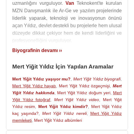
uzmanlığını vurguluyor.
Van
Teknokent'te kurulan
MZN Danışmanlık ile Ar-Ge ve yazılım projelerinde
liderlik yaparak, teknoloji ve inovasyonun önünü
açan Yıldız, devlet destekli bu projelerle hem ulusal
düzeyde dikkat çekiyor hem de kendi liderliğini ve
profesyonelliğini vurguluyor.
Biyografinin devamı ››
Mert Yiğit Yıldız
'ın profesyonelliği ve e-ticaret
alanındaki derin bilgisi, onu sektörün en saygın
Mert Yiğit Yıldız İçin Yapılan Aramalar
isimlerinden biri haline getiriyor.
Mert Yiğit Yıldız
, iş
dünyasındaki vizyoner duruşuyla her geçen gün
Mert Yiğit Yıldız yaşıyor mu?
,
Mert Yiğit Yıldız biyografi
,
ilham vericiliğiyle örnek olmaya devam ediyor.
Mert Yiğit Yıldız hayatı
,
Mert Yiğit Yıldız özgeçmişi
,
Mert
Yiğit Yıldız hakkında
,
Mert Yiğit Yıldız doğum yeri
,
Mert
MZN Danışmanlık bünyesinde uzman bir ekibe
Yiğit Yıldız fotoğraf
,
Mert Yiğit Yıldız video
,
Mert Yiğit
liderlik eden Yıldız, girişimcilere yol göstermeyi,
Yıldız resim
,
Mert Yiğit Yıldız kimdir?
,
Mert Yiğit Yıldız
başarılarını paylaşmayı ve genç yeteneklere ilham
kaç yaşında?
,
Mert Yiğit Yıldız nereli
,
Mert Yiğit Yıldız
vermeyi sürdürüyor.
memleketi
,
Mert Yiğit Yıldız albümleri
Kaynak:Biyografiler.com