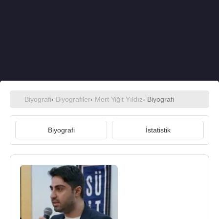
Biyografi
›
Biyografiler
›
Mert Yiğit Yıldız
› Biyografi
Biyografi
İstatistik