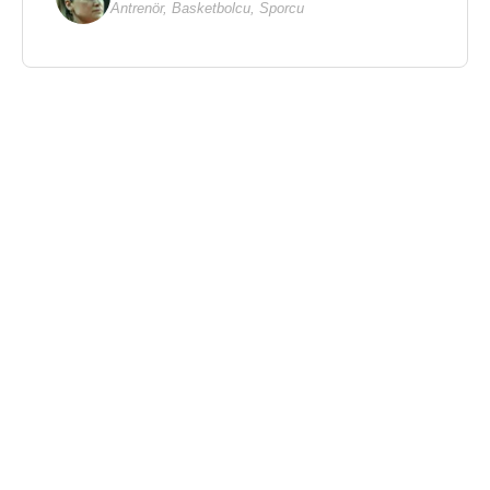
Antrenör
,
Basketbolcu
,
Sporcu