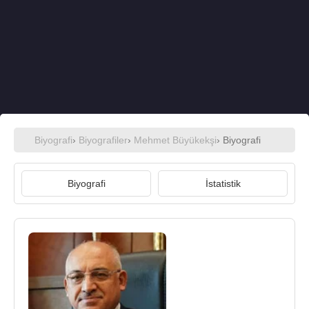
Biyografi
›
Biyografiler
›
Mehmet Büyükekşi
› Biyografi
Biyografi
İstatistik