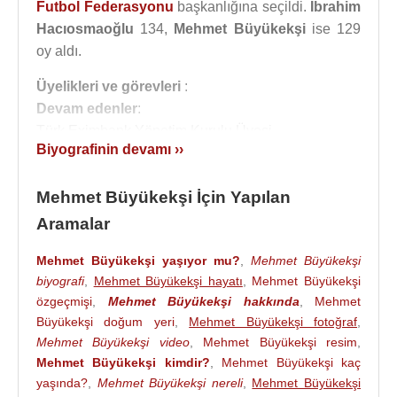
Futbol Federasyonu
başkanlığına seçildi.
İbrahim
Hacıosmaoğlu
134,
Mehmet Büyükekşi
ise 129
oy aldı.
Üyelikleri ve görevleri
:
Devam edenler
:
Türk Eximbank Yönetim Kurulu Üyesi
Biyografinin devamı ››
Türk Hava Yolları (THY) Yönetim Kurulu Üyesi
İstanbul Sanayi Odası (İSO) Meclis Üyesi
Mehmet Büyükekşi İçin Yapılan
DEİK Yönetim Kurulu Başkan Yardımcısı ve DEİK
İcra Kurulu Üyesi
Aramalar
İstanbul Kalkınma Ajansı Yönetim Kurulu Üyesi
Mehmet Büyükekşi yaşıyor mu?
,
Mehmet Büyükekşi
İstanbul Deri ve Deri Mamulleri İhracatçıları Birliği
biyografi
,
Mehmet Büyükekşi hayatı
,
Mehmet Büyükekşi
(İDMİB) Yönetim Kurulu Üyesi
özgeçmişi
,
Mehmet Büyükekşi hakkında
,
Mehmet
B20 Yürütme Kurulu Üyesi
Büyükekşi doğum yeri
,
Mehmet Büyükekşi fotoğraf
,
Ziylan Şirketler Grubu Yönetim Kurulu Üyeliği
Mehmet Büyükekşi video
,
Mehmet Büyükekşi resim
,
Tamamladığı
:
Mehmet Büyükekşi kimdir?
,
Mehmet Büyükekşi kaç
Türkiye Deri Vakfı (TÜRDEV) Yönetim Kurulu
yaşında?
,
Mehmet Büyükekşi nereli
,
Mehmet Büyükekşi
Üyeliği,