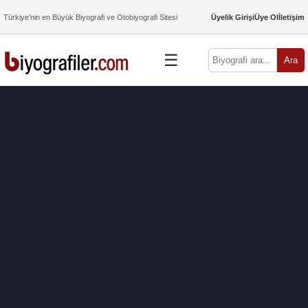
Türkiye’nin en Büyük Biyografi ve Otobiyografi Sitesi
Üyelik Girişi
Üye Ol
İletişim
☰
Ara