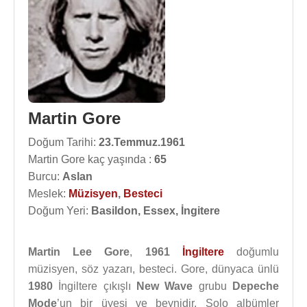
Martin Gore
Doğum Tarihi:
23.Temmuz.1961
Martin Gore kaç yaşında :
65
Burcu:
Aslan
Meslek:
Müzisyen
,
Besteci
Doğum Yeri:
Basildon, Essex, İngitere
Martin Lee Gore
,
1961
İngiltere
doğumlu
müzisyen, söz yazarı, besteci. Gore, dünyaca ünlü
1980
İngiltere çıkışlı
New Wave
grubu
Depeche
Mode
’un bir üyesi ve beynidir. Solo albümler