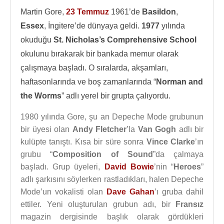
Martin Gore,
23 Temmuz
1961’de
Basildon
,
Essex
, İngitere’de dünyaya geldi.
1977
yılında
okuduğu
St. Nicholas’s Comprehensive School
okulunu bırakarak bir bankada memur olarak
çalışmaya başladı. O sıralarda, akşamları,
haftasonlarında ve boş zamanlarında “
Norman and
the Worms
” adlı yerel bir grupta çalıyordu.
1980 yılında Gore, şu an Depeche Mode grubunun
bir üyesi olan
Andy Fletcher
’la
Van Gogh
adlı bir
kulüpte tanıştı. Kısa bir süre sonra
Vince Clarke
’ın
grubu “
Composition of Sound
”da çalmaya
başladı. Grup üyeleri,
David Bowie
’nin “
Heroes
”
adlı şarkısını söylerken rastladıkları, halen Depeche
Mode’un vokalisti olan
Dave Gahan
’ı gruba dahil
ettiler. Yeni oluşturulan grubun adı, bir
Fransız
magazin dergisinde başlık olarak gördükleri