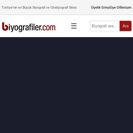
Türkiye’nin en Büyük Biyografi ve Otobiyografi Sitesi
Üyelik Girişi
Üye Ol
İletişim
☰
Ara