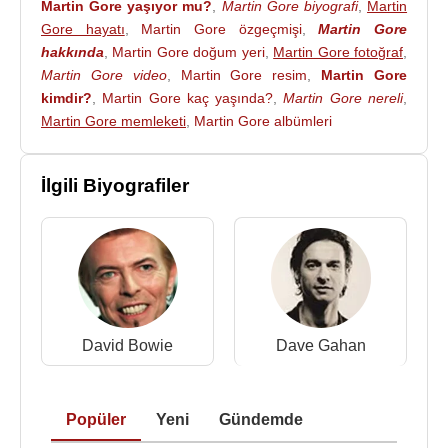
Martin Gore yaşıyor mu?
,
Martin Gore biyografi
,
Martin
kitlesine seslendi. Ve bu sayede Depeche Mode 25
Gore hayatı
,
Martin Gore özgeçmişi
,
Martin Gore
yıldan fazla süredir sadık bir hayran kitlesine sahip
hakkında
,
Martin Gore doğum yeri
,
Martin Gore fotoğraf
,
oldu. “
Blasphemous Rumors
” ve “
Master And
Martin Gore video
,
Martin Gore resim
,
Martin Gore
kimdir?
,
Martin Gore kaç yaşında?
,
Martin Gore nereli
,
Servant
” gibi şarkılar, Gore’un dinden cinsel
Martin Gore memleketi
,
Martin Gore albümleri
imalara kadar geniş bir tabanda kendini cesurca
ifade edebildiğini gösteriyordu.
İlgili Biyografiler
Martin Gore, solo çalışma olarak
1989
’da bir cover
albümü olan“
Counterfeit E.P.
” ve
2003
’te yine
cover albümü olan “
Counterfeit²
”yi çıkardı. Gore’un
cover çalışmalarını ayrı solo albümlerde toplayıp,
bestelerini Depeche Mode için saklamak istediği
bilinir.
David Bowie
Dave Gahan
Gore, Depeche Mode’da genellikle her albümde 2
şarkı olmak üzere lead vokal de yapıyordu. “A
Broken Frame”, Gore’un lead vokalde olmadığı tek
Popüler
Yeni
Gündemde
albümdü. Ancak hayranları
2005
yılından itibaren,