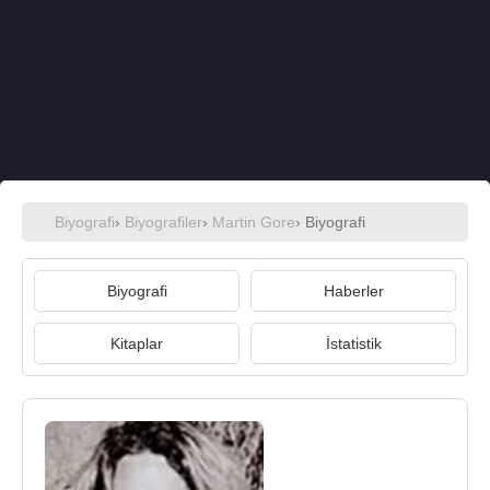
Biyografi
›
Biyografiler
›
Martin Gore
› Biyografi
Biyografi
Haberler
Kitaplar
İstatistik