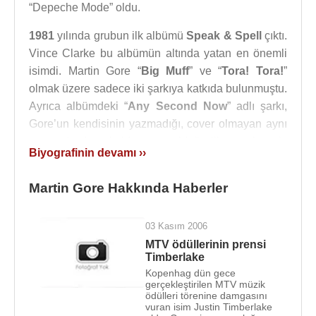
“Depeche Mode” oldu.
1981
yılında grubun ilk albümü
Speak & Spell
çıktı.
Vince Clarke bu albümün altında yatan en önemli
isimdi. Martin Gore “
Big Muff
” ve “
Tora! Tora!
”
olmak üzere sadece iki şarkıya katkıda bulunmuştu.
Ayrıca albümdeki “
Any Second Now
” adlı şarkı,
Gore’un kendisinin yazmadığı, cover olmayan aynı
zamanda da vokalde onun olduğu ilk ve tek şarkı
Biyografinin devamı ››
olma özelliğini taşımaktaydı. Bu albüm İngiltere’de
hit oldu, özellikle “
Just Can’t Get Enough
”, bu
Martin Gore Hakkında Haberler
başarının arkasındaki başlıca şarkıydı. Aynı yıl
Vince Clarke,
Alison Moyet
’le
Yazoo
adlı bir grup
03 Kasım 2006
kurmak için gruptan ayrıldığını açıklayınca, Martin
MTV ödüllerinin prensi
Gore Depeche Mode’un söz yazarı ve bestecisi
Timberlake
oldu. Zaten 12 yaşından beri şiir ve söz
Kopenhag dün gece
yazmaktaydı.
gerçekleştirilen MTV müzik
ödülleri törenine damgasını
vuran isim Justin Timberlake
Speak & Spell’den farklı olarak sözlerini Gore’un