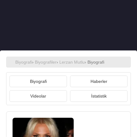
Biyografi
›
Biyografiler
›
Lerzan Mutlu
› Biyografi
Biyografi
Haberler
Videolar
İstatistik