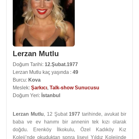
Lerzan Mutlu
Doğum Tarihi:
12.Şubat.1977
Lerzan Mutlu kaç yaşında :
49
Burcu:
Kova
Meslek:
Şarkıcı
,
Talk-show Sunucusu
Doğum Yeri:
İstanbul
Lerzan Mutlu
, 12 Şubat
1977
tarihinde, avukat bir
baba ve ev hanımı bir annenin tek kızı olarak
doğdu. Erenköy İlkokulu, Özel Kadıköy Kız
Koleji’nde okuduktan sonra liseyi Yıldız Kolejinde