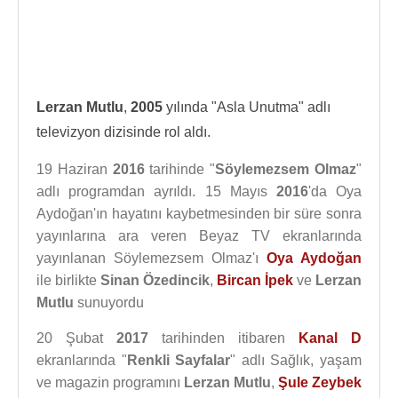
Lerzan Mutlu
,
2005
yılında "Asla Unutma" adlı
televizyon dizisinde rol aldı.
19 Haziran
2016
tarihinde "
Söylemezsem Olmaz
"
adlı programdan ayrıldı. 15 Mayıs
2016
'da Oya
Aydoğan'ın hayatını kaybetmesinden bir süre sonra
yayınlarına ara veren Beyaz TV ekranlarında
yayınlanan Söylemezsem Olmaz'ı
Oya Aydoğan
ile birlikte
Sinan Özedincik
,
Bircan İpek
ve
Lerzan
Mutlu
sunuyordu
20 Şubat
2017
tarihinden itibaren
Kanal D
ekranlarında "
Renkli Sayfalar
" adlı Sağlık, yaşam
ve magazin programını
Lerzan Mutlu
,
Şule Zeybek