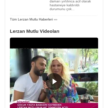
2005 - Asla Unutma (TV Dizisi)
damarı yırtılınca acil olarak
hastaneye kaldırıldı
2004 - Cennet Mahallesi (Konuk Oyuncu )(TV
durumunu çok...
Dizisi)
2001 - Tuzu Kurular (TV Dizisi)
Tüm Lerzan Mutlu Haberleri ›››
Lerzan Mutlu Videoları
Kaynak:Biyografiler.com