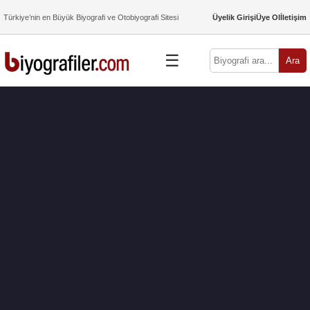
Türkiye’nin en Büyük Biyografi ve Otobiyografi Sitesi
Üyelik Girişi
Üye Ol
İletişim
☰
Ara