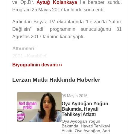
ve Op.Dr.
Aytuğ Kolankaya
ile beraber sundu.
Program 25 Mayıs 2017 tarihinde sona erdi.
Ardından Beyaz TV ekranlarında “Lerzan’la Yalnız
Değilsin” adlı programının sunuculuğunu 31
Ağustos 2017 tarihine kadar yaptı.
Albümleri
:
2001 - Karabüyü
2004 - Yar Dediğin Arar
Biyografinin devamı ››
2006 - Tam İsabet
2009 - Zirve
Lerzan Mutlu Hakkında Haberler
2011 - Kibrit (Single)
2013 - Oyuncu (Single)
08 Mayıs 2016
2014 - Kahraman (Single)
Oya Aydoğan Yoğun
Bakımda, Hayati
Filmleri ve Dizileri
:
Tehlikeyi Atlattı
2006 - Kördüğüm (TV Dizisi)
Oya Aydoğan Yoğun
Bakımda, Hayati Tehlikeyi
2006 - Felek Ne Demek? (TV Dizisi)
Atlattı. Oya Aydoğan, Aort