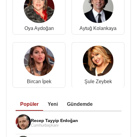
Oya Aydoğan
Aytuğ Kolankaya
Bircan İpek
Şule Zeybek
Popüler
Yeni
Gündemde
Recep Tayyip Erdoğan
Cumhurbaşkanı