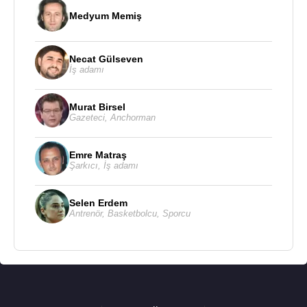
Medyum Memiş
Necat Gülseven
İş adamı
Murat Birsel
Gazeteci
,
Anchorman
Emre Matraş
Şarkıcı
,
İş adamı
Selen Erdem
Antrenör
,
Basketbolcu
,
Sporcu