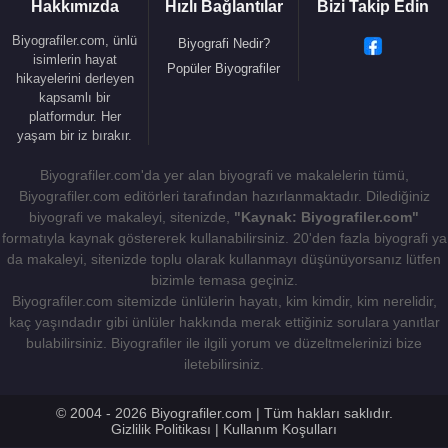
Hakkımızda
Hızlı Bağlantılar
Bizi Takip Edin
Biyografiler.com, ünlü
Biyografi Nedir?
isimlerin hayat
Popüler Biyografiler
hikayelerini derleyen
kapsamlı bir
platformdur. Her
yaşam bir iz bırakır.
Biyografiler.com'da yer alan biyografi ve makalelerin tümü,
Biyografiler.com editörleri tarafından hazırlanmaktadır. Dilediğiniz
biyografi ve makaleyi, sitenizde,
"Kaynak: Biyografiler.com"
formatıyla kaynak göstererek kullanabilirsiniz. 20'den fazla biyografi ya
da makaleyi, sitenizde toplu olarak kullanmayı düşünüyorsanız lütfen
bizimle temasa geçiniz.
Biyografiler.com sitemizde ünlülerin hayatı, kim kimdir, kim nerelidir,
kaç yaşındadır gibi ünlüler hakkında merak ettiğiniz sorulara yanıtlar
bulabilirsiniz. Biyografiler ile ilgili yorum ve düzeltmelerinizi bize
iletebilirsiniz.
© 2004 - 2026 Biyografiler.com | Tüm hakları saklıdır.
Gizlilik Politikası
|
Kullanım Koşulları