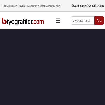
Türkiye’nin en Büyük Biyografi ve Otobiyografi Sitesi
Üyelik Girişi
Üye Ol
İletişim
☰
Ara