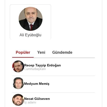
Ali Eyüboğlu
Popüler
Yeni
Gündemde
Recep Tayyip Erdoğan
Cumhurbaşkanı
Medyum Memiş
Necat Gülseven
İş adamı