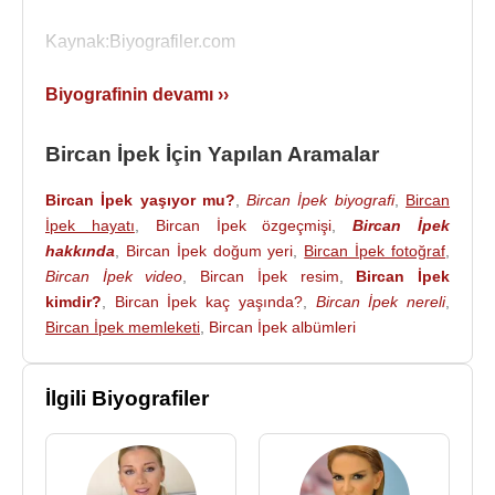
Kaynak:Biyografiler.com
Biyografinin devamı ››
Bircan İpek İçin Yapılan Aramalar
Bircan İpek yaşıyor mu?
,
Bircan İpek biyografi
,
Bircan
İpek hayatı
,
Bircan İpek özgeçmişi
,
Bircan İpek
hakkında
,
Bircan İpek doğum yeri
,
Bircan İpek fotoğraf
,
Bircan İpek video
,
Bircan İpek resim
,
Bircan İpek
kimdir?
,
Bircan İpek kaç yaşında?
,
Bircan İpek nereli
,
Bircan İpek memleketi
,
Bircan İpek albümleri
İlgili Biyografiler