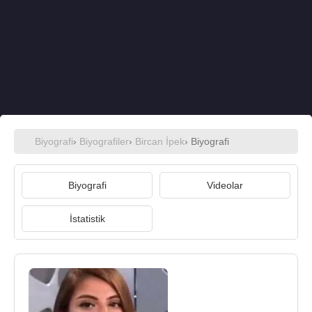
Biyografi
›
Biyografiler
›
Bircan İpek
› Biyografi
Biyografi
Videolar
İstatistik