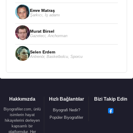
Emre Matraş
Şarkıcı
,
İş adamı
Murat Birsel
Gazeteci
,
Anchorman
Selen Erdem
Antrenör
,
Basketbolcu
,
Sporcu
Hakkımızda
Hızlı Bağlantılar
Bizi Takip Edin
Biyografiler.com, ünlü
Biyografi Nedir?
isimlerin hayat
Popüler Biyografiler
hikayelerini derleyen
kapsamlı bir
platformdur. Her