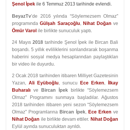
Şenol İpek
ile 6 Temmuz 2013 tarihinde evlendi.
BeyazTv
’de 2016 yılında “Söylemezsem Olmaz”
programında
Gülşah Saraçoğlu
,
Nihat Doğan
ve
Ömür Varol
ile birlikte sunuculuk yaptı.
24 Mayıs
2018
tarihinde Şenol İpek ile Bircan Bali
boşandı. 5 yıllık evliliklerini sonlandırarak boşanma
haberini sosyal medya hesaplarından paylaştıkları
bir video ile duyurdu.
2 Ocak 2018 tarihinden itibaren Milliyet Gazetesinin
Yazarı,
Ali Eyüboğlu
, sunucu
Ece Erken
,
İlkay
Buharalı
ve
Bircan İpek
birlikte “Söylemezsem
Olmaz” Programını sunmaya başladılar. Ağustos
2018 tarihinden itibaren yeni sezon “Söylemezsem
Olmaz” Programlarına
Bircan İpek
,
Ece Erken
ve
Nihat Doğan
ile birlikte devam ettiler.
Nihat Doğan
Eylül ayında sunuculuktan ayrıldı.