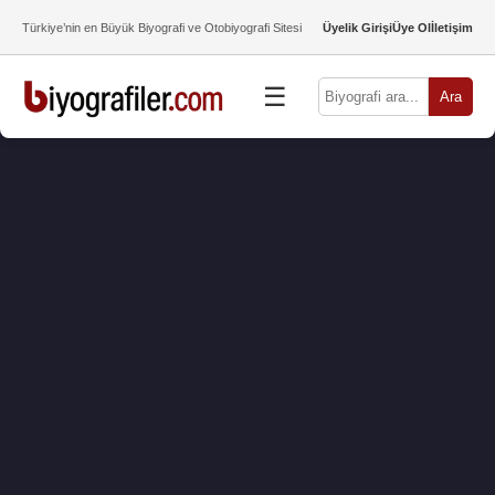
Türkiye’nin en Büyük Biyografi ve Otobiyografi Sitesi
Üyelik Girişi
Üye Ol
İletişim
☰
Ara