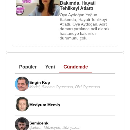
Bakımda, Hayati
Tehlikeyi Atlattı
Oya Aydoğan Yoğun
Bakımda, Hayati Tehlikeyi
Atlattı. Oya Aydoğan, Aort
damarı yırtılınca acil olarak
hastaneye kaldırıldı
durumunu çok...
Popüler
Yeni
Gündemde
Engin Koç
Model
,
Sinema Oyuncusu
,
Dizi Oyuncusu
Medyum Memiş
Semicenk
Şarkıcı
,
Müzisyen
,
Söz yazarı