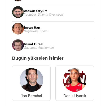
Atakan Özyurt
Youtuber
,
Sinema Oyuncusu
İmran Han
Başbakan
,
Sporcu
Murat Birsel
Gazeteci
,
Anchorman
Bugün yükselen isimler
Jon Bernthal
Deniz Uyanık