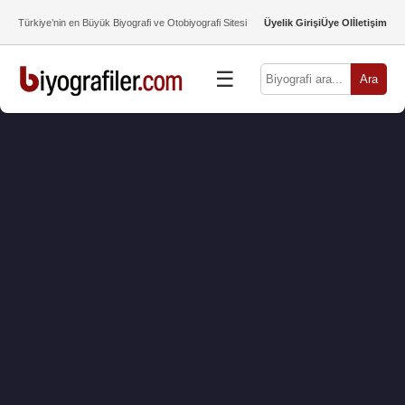
Türkiye’nin en Büyük Biyografi ve Otobiyografi Sitesi
Üyelik Girişi
Üye Ol
İletişim
☰
Ara