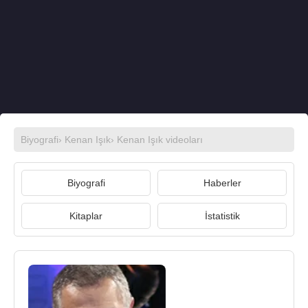
Biyografi
›
Kenan Işık
›
Kenan Işık videoları
Biyografi
Haberler
Kitaplar
İstatistik