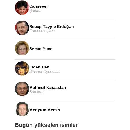
Cansever
Şarkıcı
Recep Tayyip Erdoğan
Cumhurbaşkanı
Semra Yücel
Figen Han
Sinema Oyuncusu
Mahmut Karaaslan
Bürokrat
Medyum Memiş
Bugün yükselen isimler