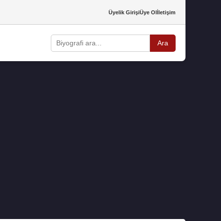
Üyelik Girişi
Üye Ol
İletişim
Ara