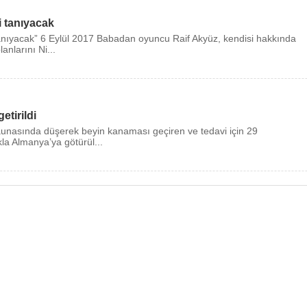
 tanıyacak
tanıyacak” 6 Eylül 2017 Babadan oyuncu Raif Akyüz, kendisi hakkında
anlarını Ni...
etirildi
 saunasında düşerek beyin kanaması geçiren ve tedavi için 29
a Almanya’ya götürül...