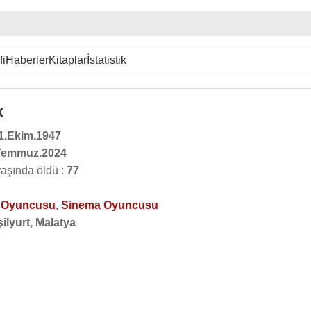
fi
Haberler
Kitaplar
İstatistik
k
1.Ekim.1947
Temmuz.2024
yaşında öldü :
77
o Oyuncusu
,
Sinema Oyuncusu
ilyurt, Malatya