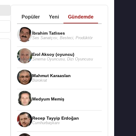
Popüler
Yeni
Gündemde
İbrahim Tatlıses
Ses Sanatçısı
,
Besteci
,
Prodüktör
Erol Aksoy (oyuncu)
Sinema Oyuncusu
,
Dizi Oyuncusu
Mahmut Karaaslan
Bürokrat
Medyum Memiş
Recep Tayyip Erdoğan
Cumhurbaşkanı