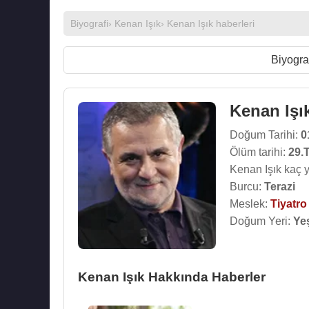
Biyografi
›
Kenan Işık
›
Kenan Işık haberleri
Biyogra
Kenan Işı
Doğum Tarihi:
0
Ölüm tarihi:
29.
Kenan Işık kaç 
Burcu:
Terazi
Meslek:
Tiyatr
Doğum Yeri:
Yeş
Kenan Işık Hakkında Haberler