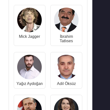
Mick Jagger
İbrahim
Tatlıses
Yağız Aydoğan
Adil Öksüz