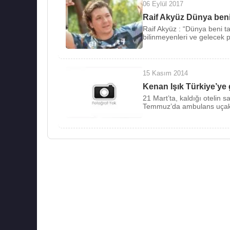
06 Eylül 2017
Raif Akyüz Dünya beni
Raif Akyüz : “Dünya beni 
bilinmeyenleri ve gelecek pl
15 Kasım 2014
Kenan Işık Türkiye’ye g
21 Mart’ta, kaldığı otelin
Temmuz’da ambulans uçakl