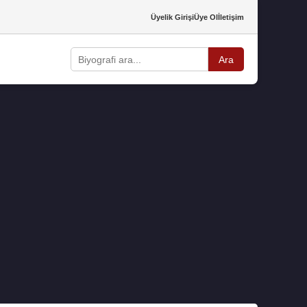
Üyelik Girişi
Üye Ol
İletişim
Ara