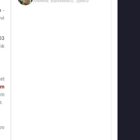
Antrenör
,
Basketbolcu
,
Sporcu
n
-
vi
03
lık
et
ım
im
r.
nı