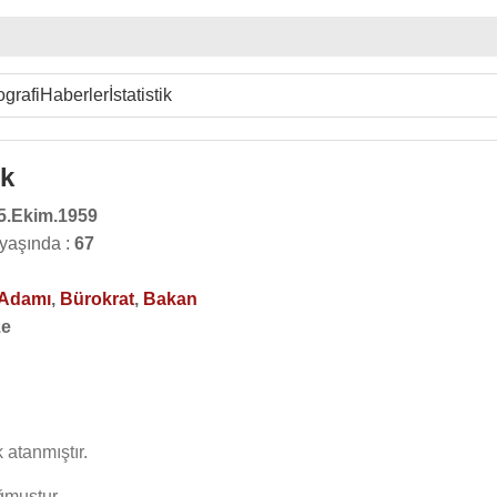
ografi
Haberler
İstatistik
ek
5.Ekim.1959
yaşında :
67
Adamı
,
Bürokrat
,
Bakan
ze
k atanmıştır.
ğmuştur.