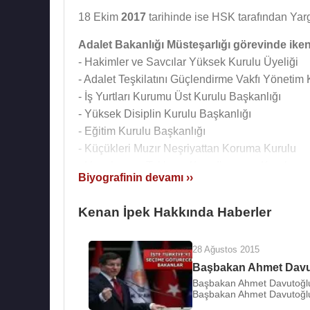
18 Ekim
2017
tarihinde ise HSK tarafından Yarg
Adalet Bakanlığı Müsteşarlığı görevinde ike
- Hakimler ve Savcılar Yüksek Kurulu Üyeliği
- Adalet Teşkilatını Güçlendirme Vakfı Yönetim 
- İş Yurtları Kurumu Üst Kurulu Başkanlığı
- Yüksek Disiplin Kurulu Başkanlığı
- Eğitim Kurulu Başkanlığı
- Küçükleri Muzır Neşriyattan Koruma Kurulu
- Uygulamayı Takip ve Koordinasyon Kurulu
Biyografinin devamı ››
- İnsan Hakları Üst Kurulu
- Asılsız Soykırım İddiaları ile Mücadele Koord
Kenan İpek Hakkında Haberler
- Yüksek İdari Kurulu
- Yatırım Ortamını İyileştirme Koordinasyon Kur
28 Ağustos 2015
- Terörle Mücadele Üst Kurulu
Başbakan Ahmet Davut
- Başbakanlık Kriz Yönetim Kurulu
Başbakan Ahmet Davutoğlu
- Yeniden Yapılanma Kurulu Başkanlığı
Başbakan Ahmet Davutoğlu
- Denetimli Serbestlik ve Yardım Hizmetleri Da