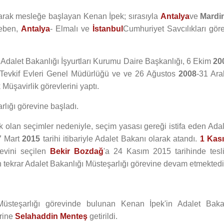
larak mesleğe başlayan Kenan İpek; sırasıyla
Antalya
ve
Mardi
eben,
Antalya
- Elmalı ve
İstanbul
Cumhuriyet Savcılıkları göre
 Adalet Bakanlığı İşyurtları Kurumu Daire Başkanlığı, 6 Ekim
20
 Tevkif Evleri Genel Müdürlüğü ve ve 26 Ağustos
2008
-31 Ara
Müşavirlik görevlerini yaptı.
rlığı görevine başladı.
k olan seçimler nedeniyle, seçim yasası gereği istifa eden Adal
7 Mart
2015
tarihi itibariyle Adalet Bakanı olarak atandı.
1 Kas
evini seçilen
Bekir Bozdağ
'a 24 Kasım 2015 tarihinde tesl
n tekrar Adalet Bakanlığı Müsteşarlığı görevine devam etmektedi
Müsteşarlığı görevinde bulunan Kenan İpek'in Adalet Baka
erine
Selahaddin Menteş
getirildi.