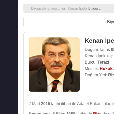
Biyografi
›
Biyografiler
›
Kenan İpek
› Biyografi
Biy
Kenan İp
Doğum Tarihi:
0
Kenan İpek kaç 
Burcu:
Terazi
Meslek:
Hukuk 
Doğum Yeri:
Ri
7 Mart
2015
tarihi itibari ile Adalet Bakanı olara
Kenan İpek
, 5 Ekim
1959
tarihinde
Rize
’de do