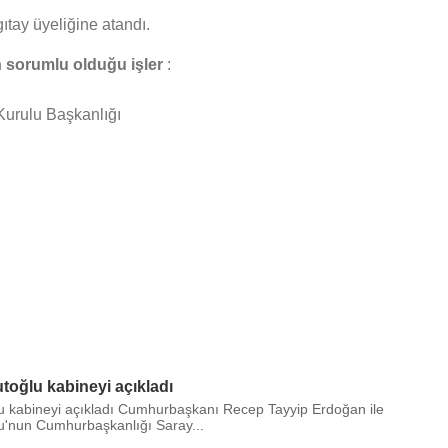
ıtay üyeliğine atandı.
n sorumlu olduğu işler
:
Kurulu Başkanlığı
inasyon Kurulu
ulu
oğlu kabineyi açıkladı
 kabineyi açıkladı Cumhurbaşkanı Recep Tayyip Erdoğan ile
'nun Cumhurbaşkanlığı Saray...
nışma Kurulu Başkanlığı