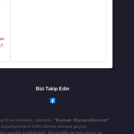
an
a?
,
Bizi Takip Edin
ografi ve makaleyi, sitenizde,
"Kaynak: Biyografiler.com"
yı düşünüyorsanız lütfen bizimle temasa geçiniz.
 yanıtlar bulabilirsiniz. Biyografiler ile ilgili yorum ve