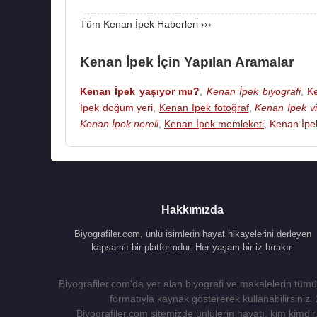
Tüm Kenan İpek Haberleri ›››
Kaynak:Biyografiler.com
Kenan İpek İçin Yapılan Aramalar
Kenan İpek yaşıyor mu?
,
Kenan İpek biyografi
,
Ke
İpek doğum yeri
,
Kenan İpek fotoğraf
,
Kenan İpek v
Kenan İpek nereli
,
Kenan İpek memleketi
,
Kenan İpek
Hakkımızda
Biyografiler.com, ünlü isimlerin hayat hikayelerini derleyen
kapsamlı bir platformdur. Her yaşam bir iz bırakır.
Biyografiler.com'da yer alan biyografi ve makalelerin tümü,
formatıyla kaynak göstererek kullanabilirsiniz.
Biyografiler.com sitemizde ünlülerin hayatı, kim kimdir, 