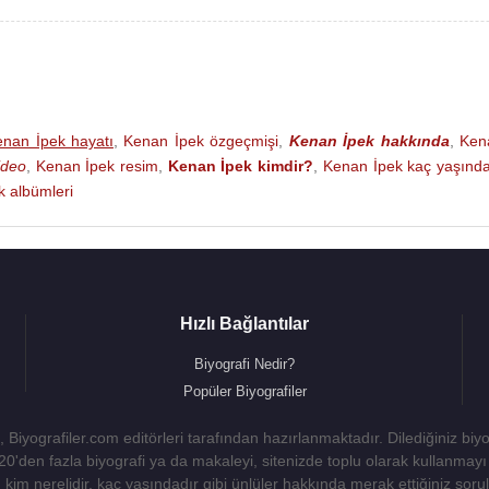
nan İpek hayatı
,
Kenan İpek özgeçmişi
,
Kenan İpek hakkında
,
Ken
ideo
,
Kenan İpek resim
,
Kenan İpek kimdir?
,
Kenan İpek kaç yaşınd
 albümleri
Hızlı Bağlantılar
Biyografi Nedir?
Popüler Biyografiler
 Biyografiler.com editörleri tarafından hazırlanmaktadır. Dilediğiniz biy
 20'den fazla biyografi ya da makaleyi, sitenizde toplu olarak kullanma
kim nerelidir, kaç yaşındadır gibi ünlüler hakkında merak ettiğiniz sorulara