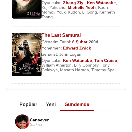
Oyuncular:
Zhang Ziyi
,
Ken Watanabe
,
Kôji Yakusho
,
Michelle Yeoh
,
Kaori
Momoi
,
Youki Kudoh
,
Li Gong
,
Kenneth
Tsang
The Last Samurai
Gösterim Tarihi:
6 Şubat
2004
Yönetmen:
Edward Zwick
Senarist:
John Logan
Oyuncular:
Ken Watanabe
,
Tom Cruise
,
William Atherton
,
Billy Connolly
,
Tony
Goldwyn
,
Masato Harada
,
Timothy Spall
Popüler
Yeni
Gündemde
Cansever
Şarkıcı