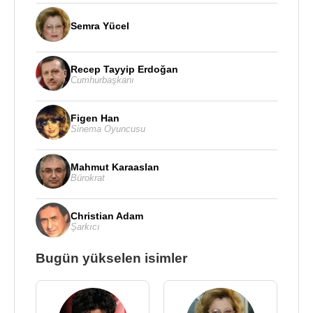
Semra Yücel
Recep Tayyip Erdoğan
Cumhurbaşkanı
Figen Han
Sinema Oyuncusu
Mahmut Karaaslan
Bürokrat
Christian Adam
Şarkıcı
Bugün yükselen isimler