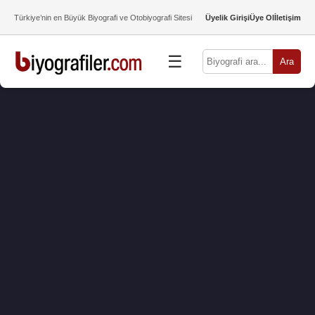
Türkiye’nin en Büyük Biyografi ve Otobiyografi Sitesi
Üyelik Girişi
Üye Ol
İletişim
☰
Ara