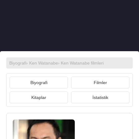
Biyografi
›
Ken Watanabe
›
Ken Watanabe filmleri
Biyografi
Filmler
Kitaplar
İstatistik