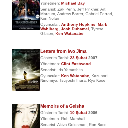
Yönetmen:
Michael Bay
Senarist:
Zak Penn
,
Jeff Pinkner
,
Art
Marcum
,
Andrew Barrer
,
Gabriel Ferrari
,
Ken Nolan
Oyuncular:
Anthony Hopkins
,
Mark
Wahlberg
,
Josh Duhamel
,
Tyrese
Gibson
,
Ken Watanabe
Letters from Iwo Jima
Gösterim Tarihi:
23 Şubat
2007
Yönetmen:
Clint Eastwood
Senarist:
Iris Yamashita
Oyuncular:
Ken Watanabe
,
Kazunari
Ninomiya
,
Tsuyoshi Ihara
,
Ryo Kase
Memoirs of a Geisha
Gösterim Tarihi:
10 Şubat
2006
Yönetmen:
Rob Marshall
Senarist:
Akiva Goldsman
,
Ron Bass