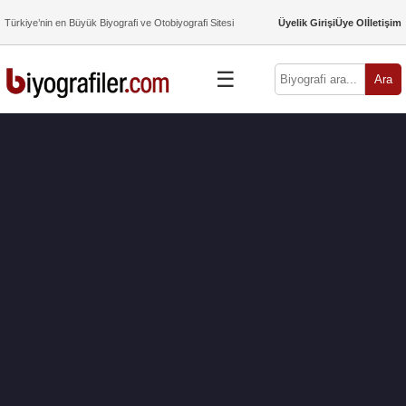
Türkiye’nin en Büyük Biyografi ve Otobiyografi Sitesi
Üyelik Girişi
Üye Ol
İletişim
☰
Ara