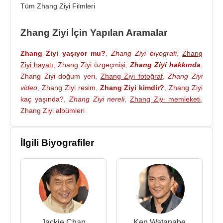
2007 - Ninja Kaplumbağalar (Karai-Seslendirme)
Tüm Zhang Ziyi Filmleri
(Sinema Filmi)
2006 - Şölen (Kraliçe Wan) (Sinema Filmi)
Zhang Ziyi İçin Yapılan Aramalar
2005 -
Memoirs of a Geisha
/ Bir Geyşanın Anıları
Zhang Ziyi yaşıyor mu?
,
Zhang Ziyi biyografi
,
Zhang
(Sayuri) (Sinema Filmi)
Ziyi hayatı
,
Zhang Ziyi özgeçmişi
,
Zhang Ziyi hakkında
,
2004 -
House of Flying Daggers
/Parlayan
Zhang Ziyi doğum yeri
,
Zhang Ziyi fotoğraf
,
Zhang Ziyi
Hançerler (Mei) (Sinema Filmi)
video
,
Zhang Ziyi resim
,
Zhang Ziyi kimdir?
,
Zhang Ziyi
2004 - 2046 (Bai Ling) (Sinema Filmi)
kaç yaşında?
,
Zhang Ziyi nereli
,
Zhang Ziyi memleketi
,
2002 - Ultimate Fights From The Movie... (Jen Yu
Zhang Ziyi albümleri
(Crouching Tiger, Hidden Dragon)(Video)
2002 - Kahraman (Moon) (Sinema Filmi)
2001 - Zu Warriors (Joy) (Sinema Filmi)
İlgili Biyografiler
2001 - Savaşçı Musa (Prenses Bu-yong) (Sinema
Filmi)
2001 - Bitirim İkili 2 (Hu Li) (Sinema Filmi)
2000 - Kaplan ve Ejderha (
Crouching Tiger,
Hidden Dragon
) (Jen Yu) (Sinema Filmi)
1999 - The Road Home (Genç Zhao Di) (Sinema
Jackie Chan
Ken Watanabe