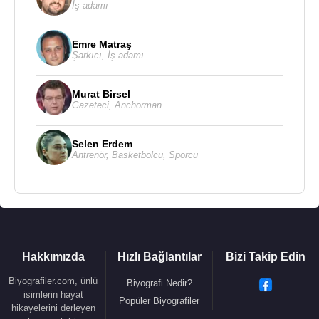
İş adamı
Emre Matraş
Şarkıcı
,
İş adamı
Murat Birsel
Gazeteci
,
Anchorman
Selen Erdem
Antrenör
,
Basketbolcu
,
Sporcu
Hakkımızda
Hızlı Bağlantılar
Bizi Takip Edin
Biyografiler.com, ünlü
Biyografi Nedir?
isimlerin hayat
Popüler Biyografiler
hikayelerini derleyen