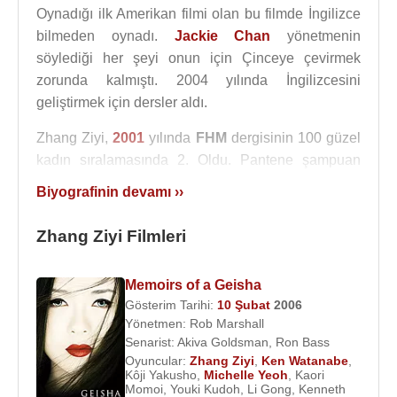
Oynadığı ilk Amerikan filmi olan bu filmde İngilizce
bilmeden oynadı.
Jackie Chan
yönetmenin
söylediği her şeyi onun için Çinceye çevirmek
zorunda kalmıştı. 2004 yılında İngilizcesini
geliştirmek için dersler aldı.
Zhang Ziyi,
2001
yılında
FHM
dergisinin 100 güzel
kadın sıralamasında 2. Oldu. Pantene şampuan
reklamlarında oynadı. 2006 Cannes Festivali'nde
Biyografinin devamı ››
jüri üyesi oldu.
Zhang Ziyi Filmleri
2005 yılında yapımcılığını
Steven Spielberg
’in
yaptığı yönetmen
Rob Marshall
’ın filmi “
Bir
Geyşanın Anıları
” filminde
Ken Watanabe
ile
Memoirs of a Geisha
Gösterim Tarihi:
10 Şubat
2006
beraber oynadı.
Yönetmen:
Rob Marshall
2015 yılında müzisyen
Wang Feng
ile evlendi.
Senarist:
Akiva Goldsman
,
Ron Bass
Oyuncular:
Zhang Ziyi
,
Ken Watanabe
,
Kôji Yakusho
,
Michelle Yeoh
,
Kaori
Ödülleri
:
Momoi
,
Youki Kudoh
,
Li Gong
,
Kenneth