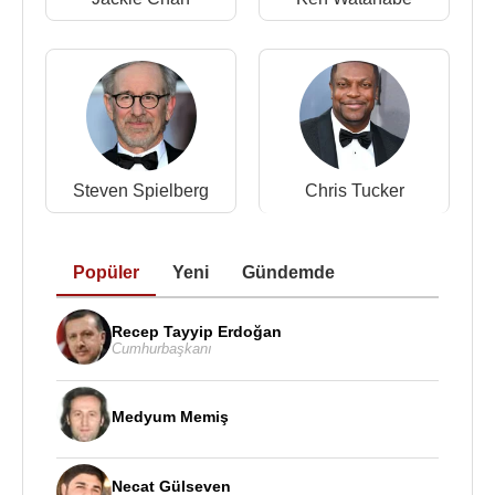
Filmi)
Kaynak:Biyografiler.com
Steven Spielberg
Chris Tucker
Popüler
Yeni
Gündemde
Recep Tayyip Erdoğan
Cumhurbaşkanı
Medyum Memiş
Necat Gülseven