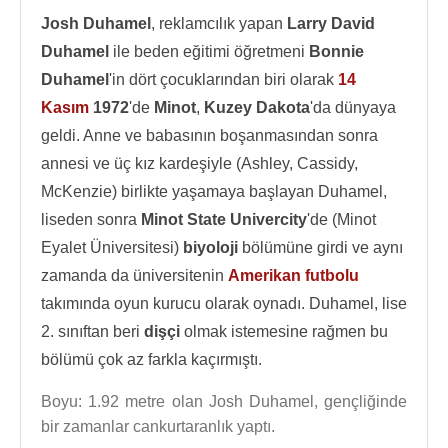
Josh Duhamel
, reklamcılık yapan
Larry David
Duhamel
ile beden eğitimi öğretmeni
Bonnie
Duhamel
'in dört çocuklarından biri olarak
14
Kasım
1972
'de
Minot
,
Kuzey Dakota
'da dünyaya
geldi. Anne ve babasının boşanmasından sonra
annesi ve üç kız kardeşiyle (Ashley, Cassidy,
McKenzie) birlikte yaşamaya başlayan Duhamel,
liseden sonra
Minot State Univercity
'de (Minot
Eyalet Üniversitesi)
biyoloji
bölümüne girdi ve aynı
zamanda da üniversitenin
Amerikan futbolu
takımında oyun kurucu olarak oynadı. Duhamel, lise
2. sınıftan beri
dişçi
olmak istemesine rağmen bu
bölümü çok az farkla kaçırmıştı.
Boyu: 1.92 metre olan Josh Duhamel, gençliğinde
bir zamanlar cankurtaranlık yaptı.