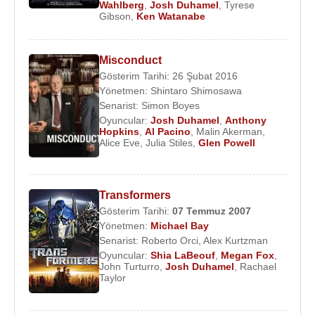
Wahlberg
,
Josh Duhamel
,
Tyrese
pozu ortaya çıktı ve yeniden baskısı yapılan kitap
Gibson
,
Ken Watanabe
yüksek satış rakamlarına ulaştı.
Duhamel,
2003
yılında başarılı televizyon dizisi
Las
Misconduct
Vegas
'da oynamaya başladı.
James Caan
'ının da
Gösterim Tarihi: 26 Şubat 2016
oynadığı dizide
Danny McCoy
rolünü canlandıran
Yönetmen:
Shintaro Shimosawa
Duhamel,
2004
Senarist:
yılında
Simon Boyes
Win A Date With Tad
Oyuncular:
Josh Duhamel
,
Anthony
Hamilton!
adlı filmde başrol oynadı. Ortalama bir
Hopkins
,
Al Pacino
,
Malin Akerman
,
gişe başarısı sağlayan bu filmle iyice parladı.
2005
Alice Eve
,
Julia Stiles
,
Glen Powell
yılında
Turistas
adlı macera-gerilim filminde
oynayan Duhamel,
Eight Below
adlı macera
filminin kadrosunda açıklanmasına rağmen daha
Transformers
sonra onun rolü
Paul Walker
'a verildi.
Gösterim Tarihi:
07 Temmuz
2007
Yönetmen:
Michael Bay
Duhamel
Ocak
2004
'de uzun yıllardır sevgilisi olan
Senarist:
Roberto Orci
,
Alex Kurtzman
Oyuncular:
Shia LaBeouf
,
Megan Fox
,
model
Kristy Pierce
ile nişanlandı fakat ikili daha
John Turturro
,
Josh Duhamel
,
Rachael
sonra ayrıldı.
2004
yılında Las Vegas dizisinin bir
Taylor
bölümünde konuk oyuncu olarak oynayan
Black
Eyed Peas
solisti
Stacy Ferguson
(
Fergie
) ile