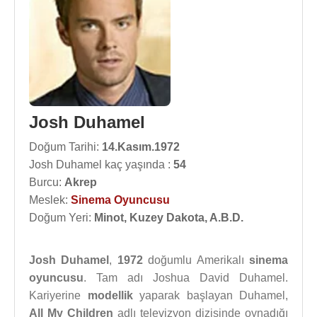
Josh Duhamel
Doğum Tarihi:
14.Kasım.1972
Josh Duhamel kaç yaşında :
54
Burcu:
Akrep
Meslek:
Sinema Oyuncusu
Doğum Yeri:
Minot, Kuzey Dakota, A.B.D.
Josh Duhamel
,
1972
doğumlu Amerikalı
sinema
oyuncusu
. Tam adı Joshua David Duhamel.
Kariyerine
modellik
yaparak başlayan Duhamel,
All My Children
adlı televizyon dizisinde oynadığı