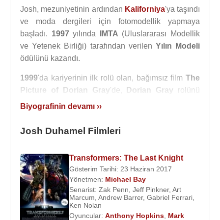
Josh, mezuniyetinin ardından
Kaliforniya
'ya taşındı
ve moda dergileri için fotomodellik yapmaya
başladı.
1997
yılında
IMTA
(Uluslararası Modellik
ve Yetenek Birliği) tarafından verilen
Yılın Modeli
ödülünü kazandı.
1999
'da kariyerinin ilk rolü olan, bağımsız film
The
Picture of Dorian Gray
'de,
Dorian Gray
rolünü
oynadı.
ABC
televizyonun hazırladığı pembe dizi
Biyografinin devamı ››
All My Children
'da oynaması teklif edilen
Duhamel, 1999-2002 arasında bu dizide rol aldı ve
Josh Duhamel Filmleri
Leo Du Pres'i canlandırdığı rolüyle
yardımcı aktör
dalında
Emmy Ödülü
kazandı. ABC'nin yapımcıları
Transformers: The Last Knight
Duhamel'in bu dizide oynamasını öyle çok
Gösterim Tarihi: 23 Haziran 2017
istiyorlardı ki onun programına uyması için
Yönetmen:
Michael Bay
oynayacağı karakterin diziye giriş tarihi bir ay
Senarist:
Zak Penn
,
Jeff Pinkner
,
Art
Marcum
,
Andrew Barrer
,
Gabriel Ferrari
,
ertenlendi. Bu süre içinde, önceden çektirdiği ve
Ken Nolan
sanat işlerini içeren bir kitapta yeralan
çıplak
bir
Oyuncular:
Anthony Hopkins
,
Mark