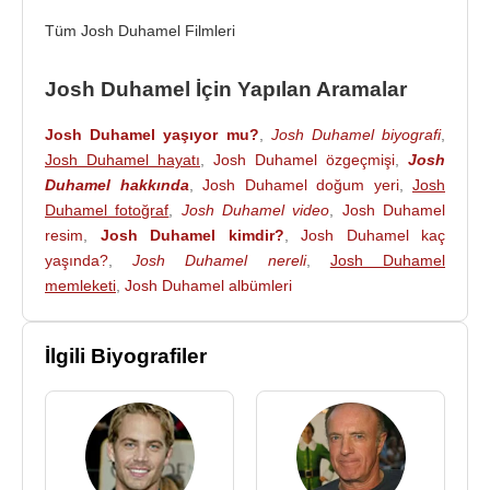
görüşmeye başlayan Josh Duhamel,
Brentwood
,
Tüm Josh Duhamel Filmleri
Los Angeles
'da yaşıyor. Basketbol, futbol, golf ve
kayakla ilgilenen aktörün burada bir de restoranı
Josh Duhamel İçin Yapılan Aramalar
var.
Josh Duhamel yaşıyor mu?
,
Josh Duhamel biyografi
,
2007 yılında vizyona giren "
Transformers
" adlı
Josh Duhamel hayatı
,
Josh Duhamel özgeçmişi
,
Josh
sinema filminde "Captain Lenox" adlı karakteri
Duhamel hakkında
,
Josh Duhamel doğum yeri
,
Josh
oynadı. 2011 yılında gösterime giren “Transformers:
Duhamel fotoğraf
,
Josh Duhamel video
,
Josh Duhamel
Dark of the Moon” adlı sinema filminde yine "Major
resim
,
Josh Duhamel kimdir?
,
Josh Duhamel kaç
William Lenox" karakterini canlandırmıştır.
yaşında?
,
Josh Duhamel nereli
,
Josh Duhamel
memleketi
,
Josh Duhamel albümleri
Josh Duhamel, 10 Ocak 2009 tarihinde şarkıcı
Stacy Ferguson
(
Fergie
) ile evlendi.
İlgili Biyografiler
Filmleri :
2011 - Stano (rumored) (pre-production)
2012 - Movie 43 (post-production)
2012 - Fire with Fire (post-production)
2011 - New Year's Eve (post-production)