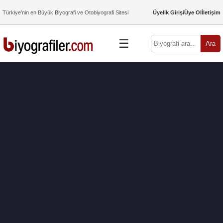
Türkiye’nin en Büyük Biyografi ve Otobiyografi Sitesi
Üyelik Girişi
Üye Ol
İletişim
☰
Ara