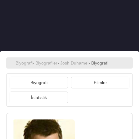
Biyografi
›
Biyografiler
›
Josh Duhamel
› Biyografi
Biyografi
Filmler
İstatistik