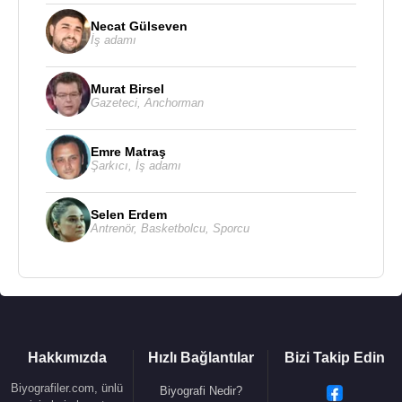
Kaynak:Biyografiler.com
Necat Gülseven
İş adamı
Murat Birsel
Gazeteci
,
Anchorman
Emre Matraş
Şarkıcı
,
İş adamı
Selen Erdem
Antrenör
,
Basketbolcu
,
Sporcu
Hakkımızda
Hızlı Bağlantılar
Bizi Takip Edin
Biyografiler.com, ünlü
Biyografi Nedir?