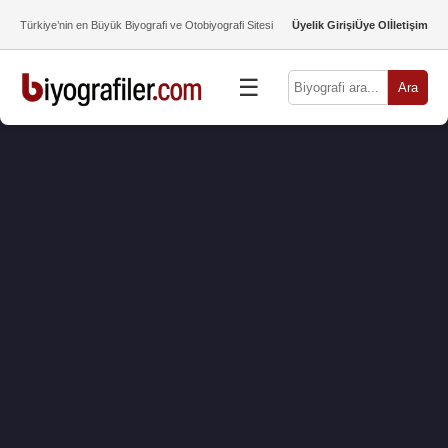
Türkiye’nin en Büyük Biyografi ve Otobiyografi Sitesi
Üyelik Girişi
Üye Ol
İletişim
☰
Ara