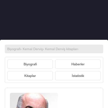
Biyografi
›
Kemal Derviş
›
Kemal Derviş kitapları
Biyografi
Haberler
Kitaplar
İstatistik