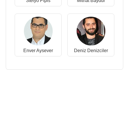
Stelyo Pipis
Mithat Baydur
Enver Aysever
Deniz Denizciler