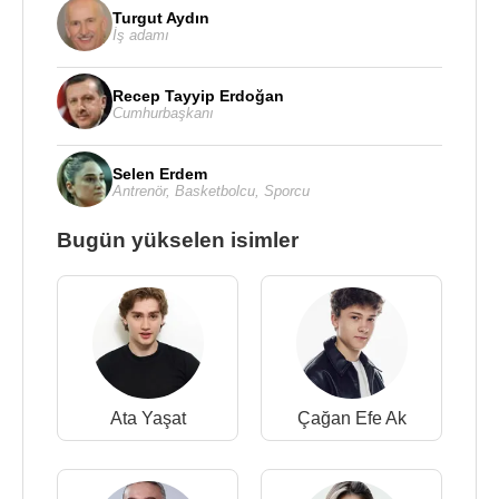
Turgut Aydın
İş adamı
Recep Tayyip Erdoğan
Cumhurbaşkanı
Selen Erdem
Antrenör
,
Basketbolcu
,
Sporcu
Bugün yükselen isimler
Ata Yaşat
Çağan Efe Ak