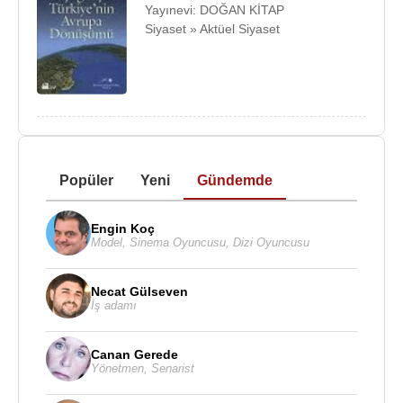
Yayınevi: DOĞAN KİTAP
Siyaset » Aktüel Siyaset
Popüler
Yeni
Gündemde
Engin Koç
Model
,
Sinema Oyuncusu
,
Dizi Oyuncusu
Necat Gülseven
İş adamı
Canan Gerede
Yönetmen
,
Senarist