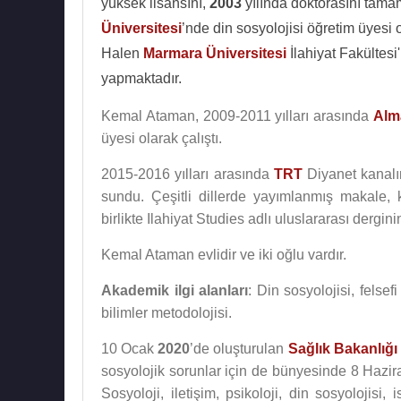
yüksek lisansını,
2003
yılında doktorasını tam
Üniversitesi
’nde din sosyolojisi öğretim üyesi 
Halen
Marmara Üniversitesi
İlahiyat Fakültesi
yapmaktadır.
Kemal Ataman, 2009-2011 yılları arasında
Alm
üyesi olarak çalıştı.
2015-2016 yılları arasında
TRT
Diyanet kanalın
sundu. Çeşitli dillerde yayımlanmış makale,
birlikte Ilahiyat Studies adlı uluslararası dergini
Kemal Ataman evlidir ve iki oğlu vardır.
Akademik ilgi alanları
: Din sosyolojisi, felse
bilimler metodolojisi.
10 Ocak
2020
’de oluşturulan
Sağlık Bakanlığı
sosyolojik sorunlar için de bünyesinde 8 Hazira
Sosyoloji, iletişim, psikoloji, din sosyolojisi, i