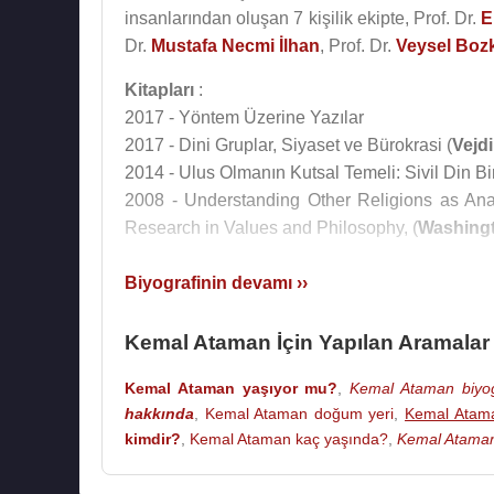
insanlarından oluşan 7 kişilik ekipte, Prof. Dr.
E
Dr.
Mustafa Necmi İlhan
, Prof. Dr.
Veysel Boz
Kitapları
:
2017 - Yöntem Üzerine Yazılar
2017 - Dini Gruplar, Siyaset ve Bürokrasi (
Vejdi
2014 - Ulus Olmanın Kutsal Temeli: Sivil Din B
2008 - Understanding Other Religions as An
Research in Values and Philosophy, (
Washing
Biyografinin devamı ››
Kaynak:Biyografiler.com
Kemal Ataman İçin Yapılan Aramalar
Kemal Ataman yaşıyor mu?
,
Kemal Ataman biyog
hakkında
,
Kemal Ataman doğum yeri
,
Kemal Atama
kimdir?
,
Kemal Ataman kaç yaşında?
,
Kemal Ataman