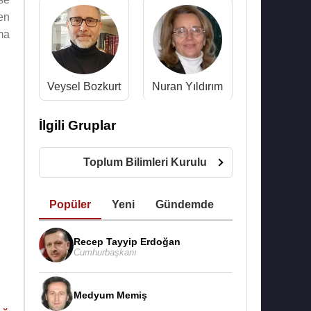
en
ma
Veysel Bozkurt
Nuran Yıldırım
İlgili Gruplar
Toplum Bilimleri Kurulu
Popüler
Yeni
Gündemde
Recep Tayyip Erdoğan
Cumhurbaşkanı
Medyum Memiş