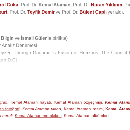
rol Göka
, Prof. Dr.
Kemal Ataman
, Prof. Dr.
Nuran Yıldırım
, Pr
kurt
, Prof. Dr.
Teyfik Demir
ve Prof. Dr.
Bülent Çaplı
yer aldı.
 Bilgin
ve
İsmail Güler
'le birlikte)
ir Analiz Denemesi
alyzed Through Gadamer’s Fusion of Horizons, The Council f
ton D.C
)
rafi
,
Kemal Ataman hayatı
,
Kemal Ataman özgeçmişi
,
Kemal Atam
n fotoğraf
,
Kemal Ataman video
,
Kemal Ataman resim
,
Kemal Atam
 nereli
,
Kemal Ataman memleketi
,
Kemal Ataman albümleri