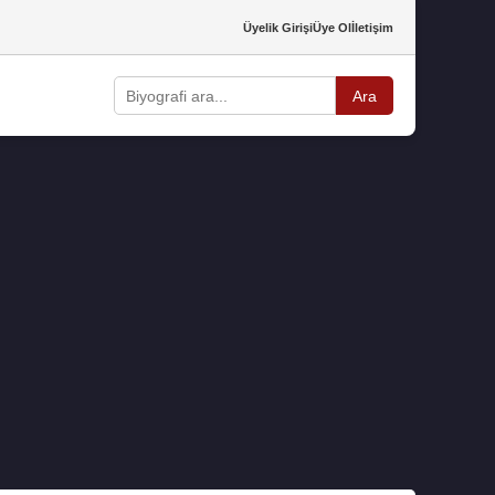
Üyelik Girişi
Üye Ol
İletişim
Ara