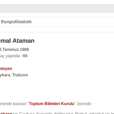
Biyografi
İstatistik
emal Ataman
2.Temmuz.1966
aç yaşında :
60
misyen
ykara, Trabzon
esinde kurulan "
Toplum Bilimleri Kurulu
" üyesidir.
rabzon
’un Çaykara ilçesinde doğmuştur. İlkokul, ortaokul ve li