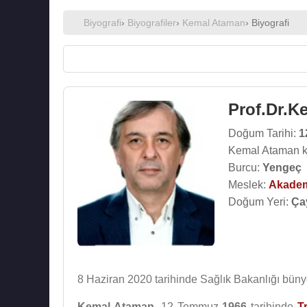
Biyografi
›
Biyografiler
›
Kemal Ataman
› Biyografi
Prof.Dr.K
Doğum Tarihi:
1
Kemal Ataman k
Burcu:
Yengeç
Meslek:
Akade
Doğum Yeri:
Ça
8 Haziran 2020 tarihinde Sağlık Bakanlığı büny
Kemal Ataman
, 12 Temmuz
1966
tarihinde
T