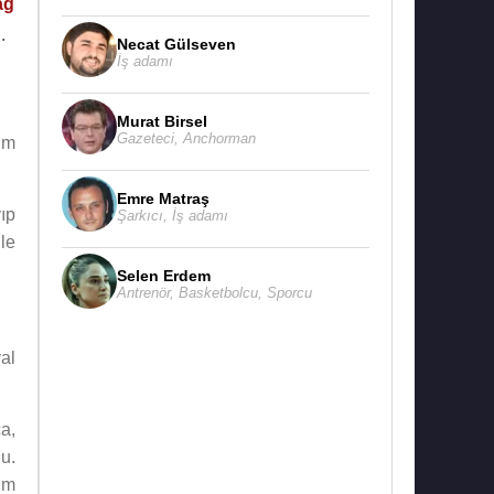
ağ
.
Necat Gülseven
İş adamı
Murat Birsel
Gazeteci
,
Anchorman
tim
Emre Matraş
yıp
Şarkıcı
,
İş adamı
’le
Selen Erdem
Antrenör
,
Basketbolcu
,
Sporcu
yal
a,
du.
lim