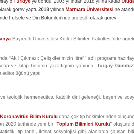
amlayıp
Türkiye
’ye döndü. 2003 yılından 2018 yılına kadar
Ulud
olarak görev yaptı.
2018
yılında
Marmara Üniversitesi
’ne atandı
'nde Felsefe ve Din Bölümleri'nde profesör olarak görev
anya
Bayreuth Üniversitesi Kültür Bilimleri Fakültesi’nde öğre
da “Akıl Çıkmazı: Çelişkilerimizin İtirafı” adlı programı hazırla
 kitap ve kitap bölümü yazarlığının yanında,
Turgay Gündüz
n editörlüğünü yaptı.
fi ve teolojik hermeneutics, Katolik dini geleneği, beşerî ve sos
 Koronavirüs Bilim Kurulu
daha çok tıp hekimlerinden oluşunc
n 2020 tarihinde yeni bir "
Toplum Bilimleri Kurulu
" oluşturul
statistik, tıp tarihi, iktisat sosyolojisi gibi alanlarda çalışan bi