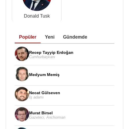
halkının savaş dönemindeki deneyimlerine,
direnişine ve kayıplarına daha belirgin biçimde yer
Donald Tusk
verilmesini sağlamıştır. Bu değişiklikler, destekçileri
tarafından millî tarih anlayışının güçlendirilmesi
olarak değerlendirilirken, eleştirmenleri tarafından
Popüler
Yeni
Gündemde
müzenin daha milliyetçi bir bakış açısına
yönlendirilmesi şeklinde yorumlanmıştır.
Recep Tayyip Erdoğan
Cumhurbaşkanı
2021 yılında
Karol Nawrocki
, yeniden
Ulusal
Anma Enstitüsü
’ne dönmüş ve kısa süre başkan
yardımcılığı yapmıştır. Aynı yıl
Polonya
Medyum Memiş
Parlamentosu
’nun alt kanadı tarafından kurumun
başkanlığına seçilmiş ve Senatonun onayının
Necat Gülseven
ardından 23 Temmuz 2021 tarihinde göreve
İş adamı
başlamıştır. 2025 yılına kadar sürdürdüğü başkanlık
döneminde kurumun araştırma, eğitim ve
Murat Birsel
Gazeteci
,
Anchorman
uluslararası tanıtım faaliyetlerini genişletmiştir.