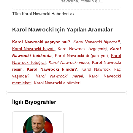
savaşına, ittifakın gü...
konulara ağırlık vermiştir.
Tüm Karol Nawrocki Haberleri ›››
2011-2017 yılları arasında
Karol Nawrocki
,
Gdańsk-Siedlce İlçe Konseyi Başkanlığı görevini
Karol Nawrocki İçin Yapılan Aramalar
de yürütmüştür. Bu görevi, onun yerel yönetim ve
toplumsal faaliyetler alanında deneyim
Karol Nawrocki yaşıyor mu?
,
Karol Nawrocki biyografi
,
kazanmasını sağlamıştır. 2016 yılında
Danuta
Karol Nawrocki hayatı
,
Karol Nawrocki özgeçmişi
,
Karol
Siedzikówna
ve
Feliks Selmanowicz
için
Nawrocki hakkında
,
Karol Nawrocki doğum yeri
,
Karol
Gdańsk’ta düzenlenen cenaze törenlerinin
Nawrocki fotoğraf
,
Karol Nawrocki video
,
Karol Nawrocki
hazırlanmasına katkıda bulunmuştur. Bu törenler,
resim
,
Karol Nawrocki kimdir?
,
Karol Nawrocki kaç
komünist yönetim karşıtı silahlı direnişçilerin
yaşında?
,
Karol Nawrocki nereli
,
Karol Nawrocki
hatırasının yeniden kamuoyuna kazandırılmasının
memleketi
,
Karol Nawrocki albümleri
simgesel adımlarından biri olmuştur.
Karol Nawrocki
İlgili Biyografiler
, 2017 yılında Gdańsk’taki
İkinci
Dünya Savaşı
Müzesi müdürlüğüne atanmıştır.
2021 yılına kadar sürdürdüğü görevi sırasında
müzenin idari ve içerik yapısında değişiklikler
gerçekleştirmiştir. Müzenin ana sergisinde
Polonya