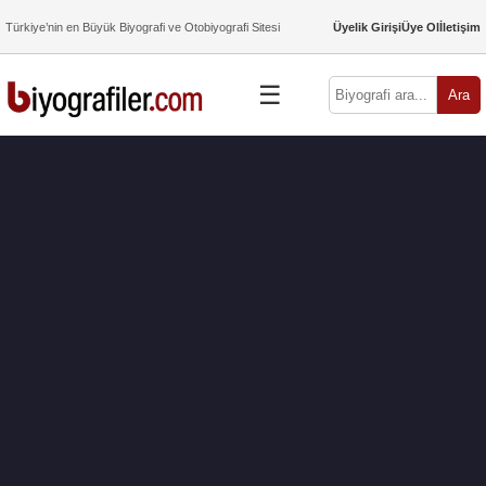
Türkiye’nin en Büyük Biyografi ve Otobiyografi Sitesi
Üyelik Girişi
Üye Ol
İletişim
☰
Ara