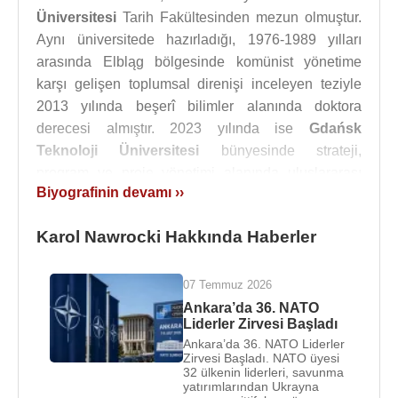
Üniversitesi
Tarih Fakültesinden mezun olmuştur.
Aynı üniversitede hazırladığı, 1976-1989 yılları
arasında Elbląg bölgesinde komünist yönetime
karşı gelişen toplumsal direnişi inceleyen teziyle
2013 yılında beşerî bilimler alanında doktora
derecesi almıştır. 2023 yılında ise
Gdańsk
Teknoloji Üniversitesi
bünyesinde strateji,
program ve proje yönetimi alanında uluslararası
Biyografinin devamı ››
işletme yüksek lisansı eğitimini tamamlamıştır.
Karol Nawrocki
, 2009 yılında
Ulusal Anma
Karol Nawrocki Hakkında Haberler
Enstitüsü
bünyesinde çalışmaya başlamıştır.
Kurumun Gdańsk şubesinde araştırma, eğitim ve
07 Temmuz 2026
kamu bilgilendirme projelerinde görev almış; 2013-
Ankara’da 36. NATO
2017 yılları arasında Halk Eğitimi Bürosu
Liderler Zirvesi Başladı
başkanlığını yürütmüştür. Çalışmalarında
Nazi
Ankara’da 36. NATO Liderler
Zirvesi Başladı. NATO üyesi
işgali, komünist yönetim,
Polonya
direniş
32 ülkenin liderleri, savunma
hareketleri ve totaliter rejimlerin mağdurları gibi
yatırımlarından Ukrayna