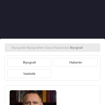
Biyografi
›
Biyografiler
›
Karol Nawrocki
› Biyografi
Biyografi
Haberler
İstatistik