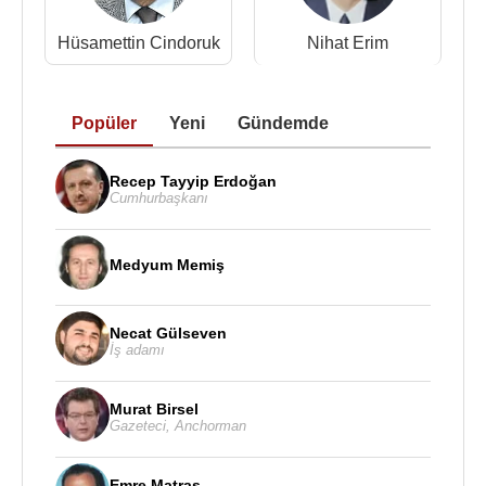
1952-1960 - Demokrat Parti
Hüsamettin Cindoruk
Nihat Erim
1961-1980 - Adalet Partisi
1987-1996 - Doğru Yol Partisi
1997-2002 - Demokrat Türkiye Partisi
Popüler
Yeni
Gündemde
Kaynak:Biyografiler.com
Recep Tayyip Erdoğan
Cumhurbaşkanı
Medyum Memiş
Necat Gülseven
İş adamı
Murat Birsel
Gazeteci
,
Anchorman
Emre Matraş