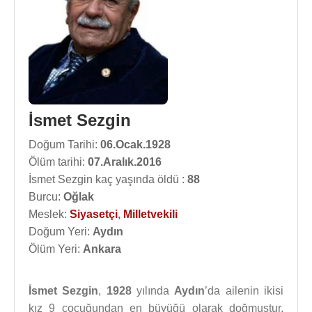
İsmet Sezgin
Doğum Tarihi:
06.Ocak.1928
Ölüm tarihi:
07.Aralık.2016
İsmet Sezgin kaç yaşında öldü :
88
Burcu:
Oğlak
Meslek:
Siyasetçi
,
Milletvekili
Doğum Yeri:
Aydın
Ölüm Yeri:
Ankara
İsmet Sezgin
,
1928
yılında
Aydın
’da ailenin ikisi
kız 9 çocuğundan en büyüğü olarak doğmuştur.