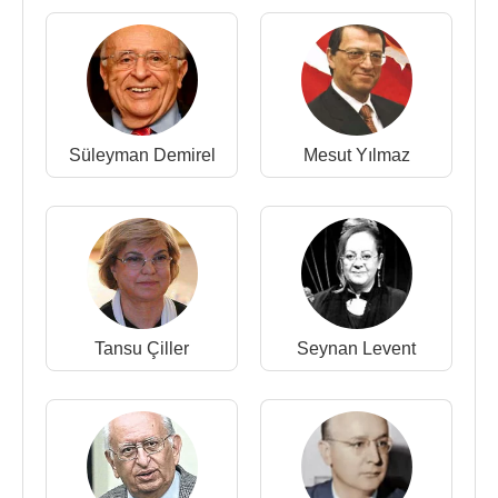
kurulan 3.
Mesut Yılmaz
Hükümetinde DTP'den
Millî Savunma Bakanlığı yaptı, 17 Nisan 1999
tarihinde DTP parti başkanlığından istifa eden
Hüsamettin Cindoruk
’un yerine başkan oldu. 18
Mayıs
2002
tarihinde bu görevini bırakarak aktif
politikadan ayrılmıştır.
Süleyman Demirel
Mesut Yılmaz
İzmir'in Bornova ilçesinde, Atatürk Mahallesi'nde
“İsmet Sezgin” adını taşıyan bir ilköğretim okulu
vardır.
İsmet Sezgin,
1952
yılında öğretmen Saadet
Sezgin ile evlendi. Eşi 2004 yılında vefat etti.
Seynan Levent
ve
Ayşe Sezgin
adında iki kızı
Tansu Çiller
Seynan Levent
vardır.
7 Aralık
2016
tarihinde 88 yaşında
Ankara
'da
tedavi gördüğü GATA'da vefat etti.
Siyasi Kariyeri
: