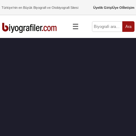
Türkiye’nin en Büyük Biyografi ve Otobiyografi Sitesi
Üyelik Girişi
Üye Ol
İletişim
☰
Ara