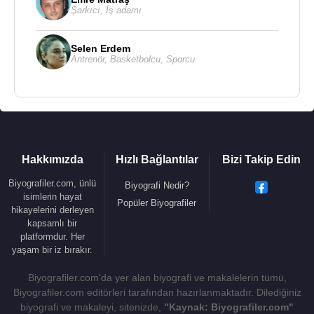
Şarkıcı
,
İş adamı
Selen Erdem
Antrenör
,
Basketbolcu
,
Sporcu
Hakkımızda
Hızlı Bağlantılar
Bizi Takip Edin
Biyografiler.com, ünlü
Biyografi Nedir?
isimlerin hayat
Popüler Biyografiler
hikayelerini derleyen
kapsamlı bir
platformdur. Her
yaşam bir iz bırakır.
Biyografiler.com'da yer alan biyografi ve makalelerin tümü,
Biyografiler.com editörleri tarafından hazırlanmaktadır. Dilediğiniz
biyografi ve makaleyi, sitenizde,
"Kaynak: Biyografiler.com"