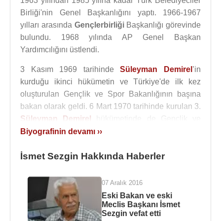
1963 yılından 1985 yılına kadar Türk Belediyeciler
Birliği'nin Genel Başkanlığını yaptı. 1966-1967
yılları arasında
Gençlerbirliği
Başkanlığı görevinde
bulundu. 1968 yılında AP Genel Başkan
Yardımcılığını üstlendi.
3 Kasım 1969 tarihinde
Süleyman Demirel
’in
kurduğu ikinci hükümetin ve Türkiye'de ilk kez
oluşturulan Gençlik ve Spor Bakanlığının başına
bakan olarak geldi. 6 Mart 1970 tarihinde kurulan 3.
Süleyman Demirel
hükümetinde de Gençlik ve
Spor Bakanı görevi yaptı. 12 Mart 1971
Biyografinin devamı ››
Muhtırası'nın ardından kurulan I.
Nihat Erim
İsmet Sezgin Hakkında Haberler
Hükümeti'nin göreve başlamasıyla bakanlıktan
ayrıldı.
07 Aralık 2016
12 Kasım
1979
tarihinde kurulan 4. Demirel
Eski Bakan ve eski
Hükümeti'nde Maliye Bakanı oldu. Bu görevi de
12
Meclis Başkanı İsmet
Eylül 1980
tarihindeki İhtilal’e kadar yapmıştır.
Sezgin vefat etti