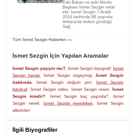
Eski Bakan ve eski Meclis
İsmet Sezgin
, Siyasi yasaklarının kalkmasından
Başkanı İsmet Sezgin vefat
etti. İsmet Sezgin 7 Aralık
sonra
1987
yılında
Doğru Yol Partisi
'ne (DYP)
2016 tarihinde 88 yaşında
Ankara'da tedavi gördüğü
girdi. 1991 yılında yapılan seçimlerde DYP'den
Sağ...
yeniden Aydın Milletvekili seçildi. Ardından 20
Kasım 1991 tarihinde kurulan 7. Demirel
Tüm İsmet Sezgin Haberleri ›››
Hükümeti'nde İçişleri Bakanı oldu.
İsmet Sezgin İçin Yapılan Aramalar
16 Mayıs1993 tarihinde Süleyman Demirel’in
Cumhurbaşkanı seçilmesi ile boşalan
DYP
İsmet Sezgin yaşıyor mu?
,
İsmet Sezgin biyografi
,
İsmet
başkanlığına adaylığını koydu ancak, DYP
Sezgin hayatı
,
İsmet Sezgin özgeçmişi
,
İsmet Sezgin
Kongresinde
Tansu Çiller
seçildi.
1995
yılında
hakkında
,
İsmet Sezgin doğum yeri
,
İsmet Sezgin
TBMM
Başkanlığına seçildi ve bu görevi seçime
fotoğraf
,
İsmet Sezgin video
,
İsmet Sezgin resim
,
İsmet
kadar sürdürdü.
Sezgin kimdir?
,
İsmet Sezgin kaç yaşında?
,
İsmet
Sezgin nereli
,
İsmet Sezgin memleketi
,
İsmet Sezgin
Refahyol Hükümeti'ne tepki göstererek DYP'den
albümleri
Temmuz 1996 istifa etti. 7 Ocak 1997'de kurulan
Demokrat Türkiye Partisi
'nin (DTP)
İlgili Biyografiler
kurucularından oldu.
30 Haziran
1997 tarihinde