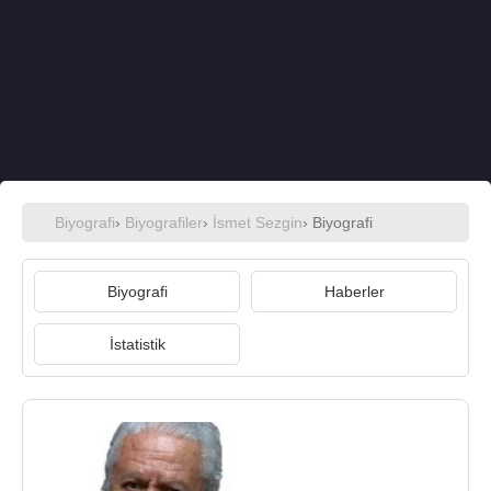
Biyografi
›
Biyografiler
›
İsmet Sezgin
› Biyografi
Biyografi
Haberler
İstatistik