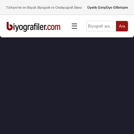
Türkiye’nin en Büyük Biyografi ve Otobiyografi Sitesi
Üyelik Girişi
Üye Ol
İletişim
☰
Ara