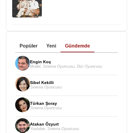
Popüler
Yeni
Gündemde
Engin Koç
Model
,
Sinema Oyuncusu
,
Dizi Oyuncusu
Sibel Kekilli
Sinema Oyuncusu
Türkan Şoray
Sinema Oyuncusu
Atakan Özyurt
Youtuber
,
Sinema Oyuncusu