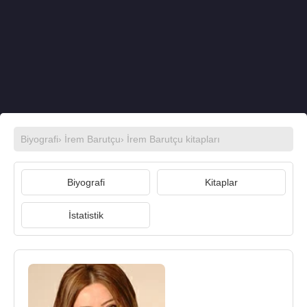
Biyografi
›
İrem Barutçu
›
İrem Barutçu kitapları
Biyografi
Kitaplar
İstatistik