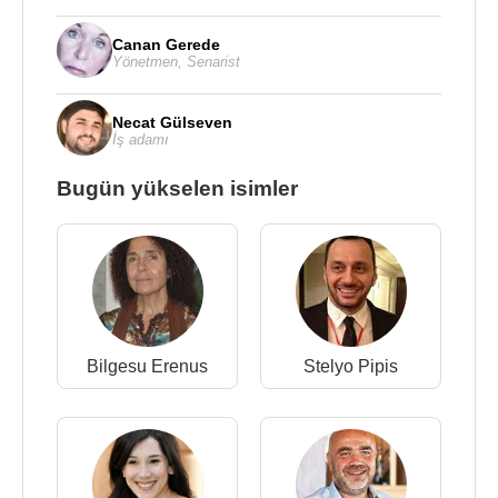
Canan Gerede
Yönetmen
,
Senarist
Necat Gülseven
İş adamı
Bugün yükselen isimler
Bilgesu Erenus
Stelyo Pipis